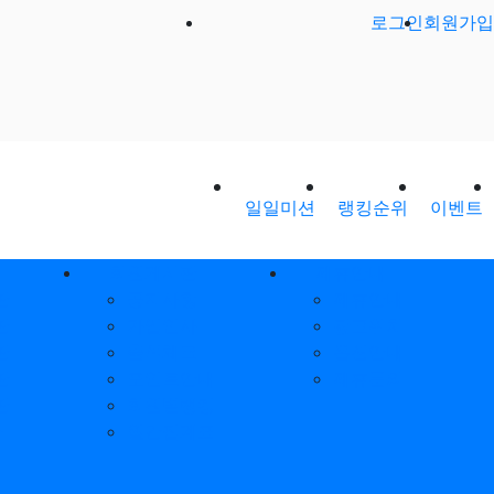
로그인
회원가입
일일미션
랭킹순위
이벤트
회원게시판
제휴안내
판
공지사항
제휴안내
판
가입인사
광고위치
판
출석체크
옵션안내
판
포인트안내
제휴문의
판
회원별랭킹
환
월간집계표