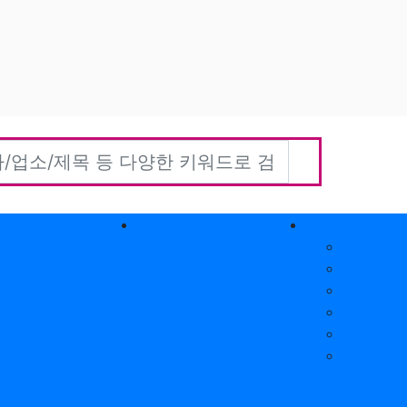
홈타이(방문)
고객센터
커뮤니티
자유게시
질문게시
익명게시
유머게시
일상게시
공유&교