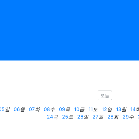
오늘
05
일
06
월
07
화
08
수
09
목
10
금
11
토
12
일
13
월
14
24
금
25
토
26
일
27
월
28
화
29
수