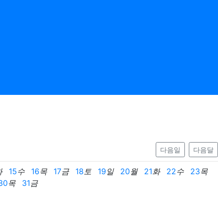
다음일
다음달
화
15
수
16
목
17
금
18
토
19
일
20
월
21
화
22
수
23
목
30
목
31
금