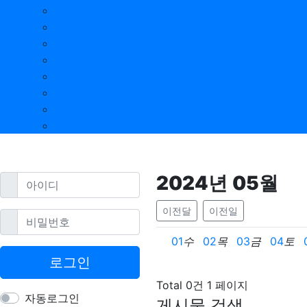
충남 제휴업체
충북 제휴업체
경남 제휴업체
경북 제휴업체
전남 제휴업체
전북 제휴업체
강원 제휴업체
제주 제휴업체
2024
년
05
월
필수
아이디
이전달
이전일
필수
비밀번호
01
수
02
목
03
금
04
토
로그인
Total 0건
1 페이지
자동로그인
게시물 검색