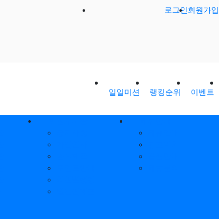
로그인
회원가입
일일미션
랭킹순위
이벤트
회원게시판
제휴안내
판
공지사항
제휴안내
판
가입인사
광고위치
판
출석체크
옵션안내
판
포인트안내
제휴문의
판
회원별랭킹
환
월간집계표