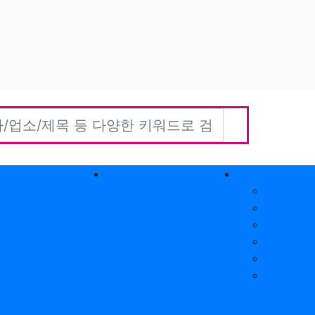
홈타이(방문)
고객센터
커뮤니티
자유게시
질문게시
익명게시
유머게시
일상게시
공유&교