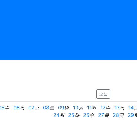
오늘
05
수
06
목
07
금
08
토
09
일
10
월
11
화
12
수
13
목
14
24
월
25
화
26
수
27
목
28
금
29