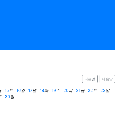
다음일
다음달
금
15
토
16
일
17
월
18
화
19
수
20
목
21
금
22
토
23
일
토
30
일