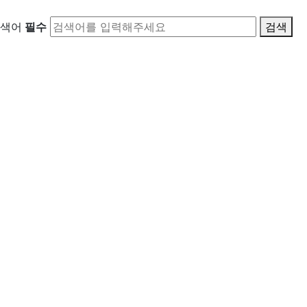
색어
필수
검색