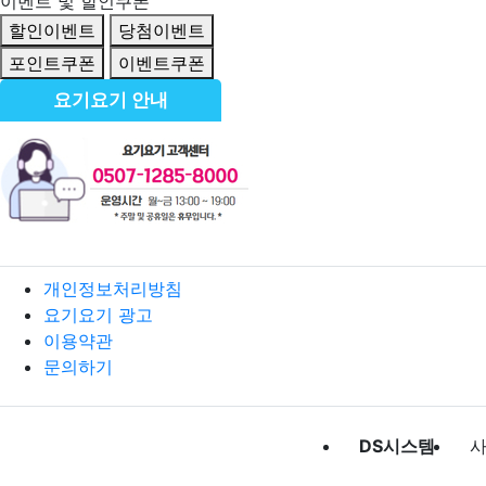
이벤트 및 할인쿠폰
할인이벤트
당첨이벤트
포인트쿠폰
이벤트쿠폰
요기요기 안내
개인정보처리방침
요기요기 광고
이용약관
문의하기
DS시스템
사