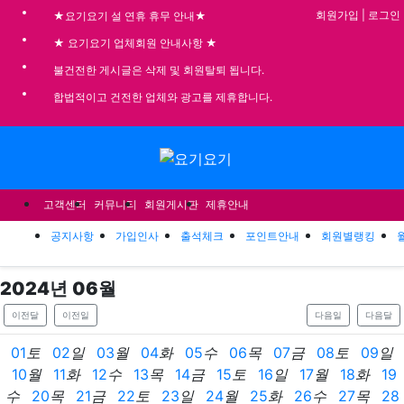
기
회원가입
|
로그인
★요기요기 설 연휴 휴무 안내★
★ 요기요기 업체회원 안내사항 ★
불건전한 게시글은 삭제 및 회원탈퇴 됩니다.
합법적이고 건전한 업체와 광고를 제휴합니다.
메뉴
고객센터
커뮤니티
회원게시판
제휴안내
공지사항
가입인사
출석체크
포인트안내
회원별랭킹
2024
년
06
월
이전달
이전일
다음일
다음달
01
토
02
일
03
월
04
화
05
수
06
목
07
금
08
토
09
일
10
월
11
화
12
수
13
목
14
금
15
토
16
일
17
월
18
화
19
수
20
목
21
금
22
토
23
일
24
월
25
화
26
수
27
목
28