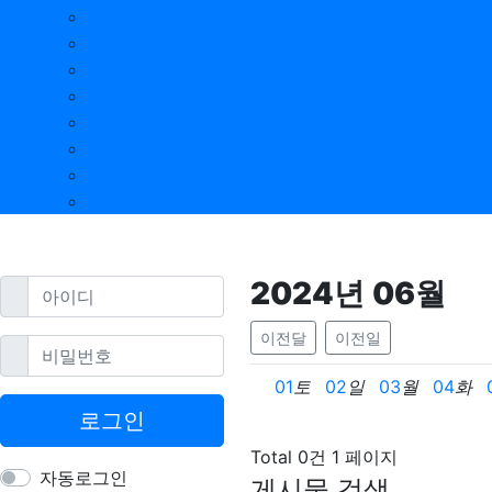
충남 제휴업체
충북 제휴업체
경남 제휴업체
경북 제휴업체
전남 제휴업체
전북 제휴업체
강원 제휴업체
제주 제휴업체
2024
년
06
월
필수
아이디
이전달
이전일
필수
비밀번호
01
토
02
일
03
월
04
화
로그인
Total 0건
1 페이지
자동로그인
게시물 검색