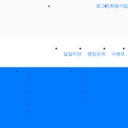
로그인
회원가입
일일미션
랭킹순위
이벤트
회원게시판
제휴안내
판
공지사항
제휴안내
판
가입인사
광고위치
판
출석체크
옵션안내
판
포인트안내
제휴문의
판
회원별랭킹
환
월간집계표