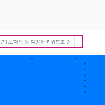
홈타이(방문)
고객센터
커뮤니티
자유게시
질문게시
익명게시
유머게시
일상게시
공유&교