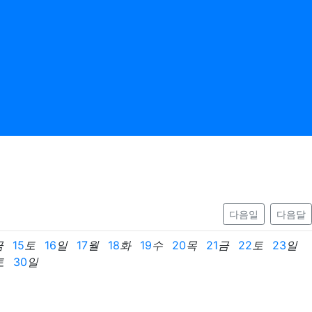
다음일
다음달
금
15
토
16
일
17
월
18
화
19
수
20
목
21
금
22
토
23
일
토
30
일