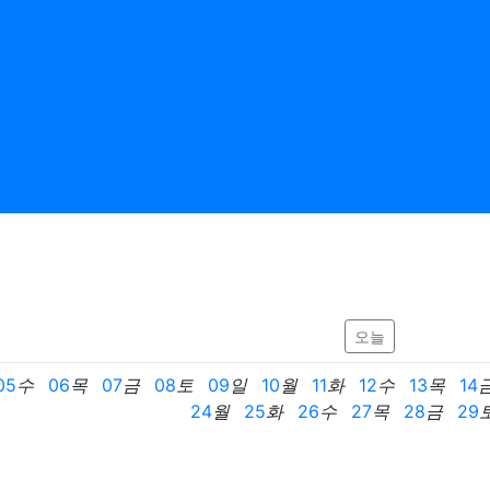
오늘
05
수
06
목
07
금
08
토
09
일
10
월
11
화
12
수
13
목
14
24
월
25
화
26
수
27
목
28
금
29