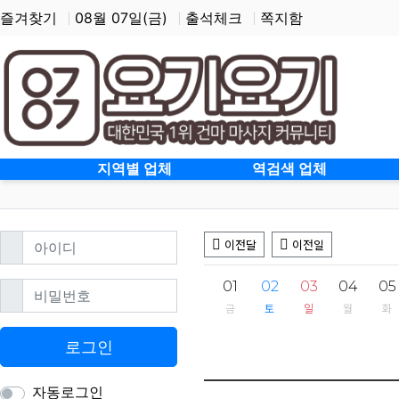
즐겨찾기
08월 07일(금)
출석체크
쪽지함
홈으로
지역별 업체
역검색 업체
필수
아이디
이전달
이전일
01
02
03
04
05
필수
비밀번호
금
토
일
월
화
로그인
자동로그인