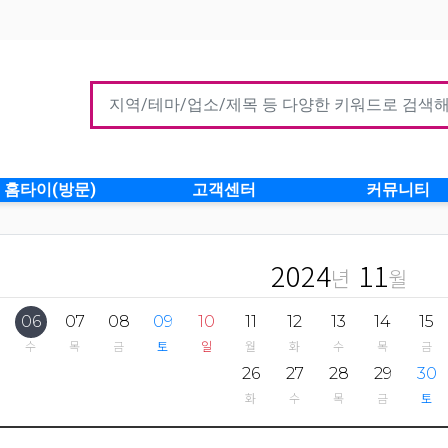
홈타이(방문)
고객센터
커뮤니티
2024
11
년
월
06
07
08
09
10
11
12
13
14
15
수
목
금
토
일
월
화
수
목
금
26
27
28
29
30
화
수
목
금
토