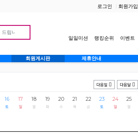
로그인
회원가입
일일미션
랭킹순위
이벤트
사이
회원게시판
제휴안내
다음일
다음달
16
17
18
19
20
21
22
23
24
25
토
일
월
화
수
목
금
토
일
월