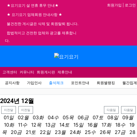
기
회원가입
|
로그인
★요기요기 설 연휴 휴무 안내★
★ 요기요기 업체회원 안내사항 ★
불건전한 게시글은 삭제 및 회원탈퇴 됩니다.
합법적이고 건전한 업체와 광고를 제휴합니
다.
메뉴
고객센터
커뮤니티
회원게시판
제휴안내
공지사항
가입인사
출석체크
포인트안내
회원별랭킹
월간집계
2024
년
12
월
이전달
이전일
다음일
다음달
01
일
02
월
03
화
04
수
05
목
06
금
07
토
08
일
09
월
10
화
11
수
12
목
13
금
14
토
15
일
16
월
17
화
18
수
19
목
20
금
21
토
22
일
23
월
24
화
25
수
26
목
27
금
28