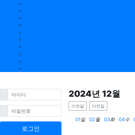
울산 제휴업체
광주 제휴업체
충남 제휴업체
충북 제휴업체
경남 제휴업체
경북 제휴업체
전남 제휴업체
전북 제휴업체
강원 제휴업체
제주 제휴업체
2024
년
12
월
필수
아이디
이전달
이전일
필수
비밀번호
01
일
02
월
03
화
04
수
로그인