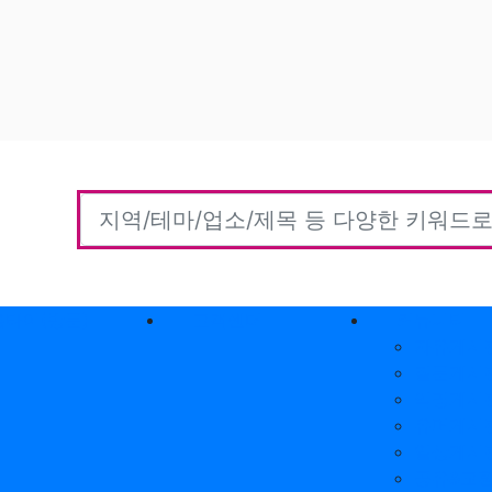
홈타이(방문)
고객센터
커뮤니티
자유게시
질문게시
익명게시
유머게시
일상게시
공유&교