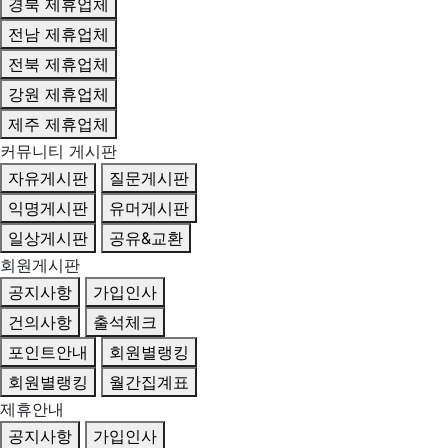
경북 제휴업체
전남 제휴업체
전북 제휴업체
강원 제휴업체
제주 제휴업체
커뮤니티 게시판
자유게시판
질문게시판
익명게시판
유머게시판
일상게시판
공유&교환
회원게시판
공지사항
가입인사
건의사항
출석체크
포인트안내
회원별랭킹
회원별랭킹
월간집계표
제휴안내
공지사항
가입인사