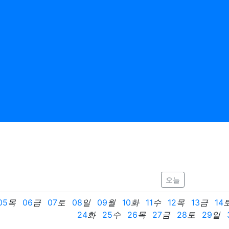
오늘
05
목
06
금
07
토
08
일
09
월
10
화
11
수
12
목
13
금
14
24
화
25
수
26
목
27
금
28
토
29
일