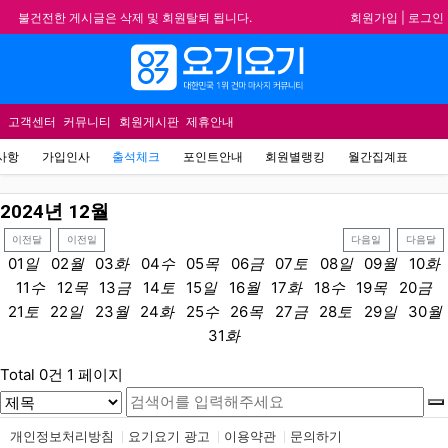
회원가입
|
로그인
불건전한 게시글은 삭제 및 회원탈퇴 됩니다.
합법적이고 건전한 업체와 광고를 제휴합니다.
메뉴
★요기요기 설 연휴 휴무 안내★
★ 요기요기 업체회원 안내사항 ★
고객센터
커뮤니티
회원게시판
제휴안내
사항
가입인사
출석체크
포인트안내
회원별랭킹
월간집계표
2024
년
12
월
이전달
이전일
다음일
다음달
01
일
02
월
03
화
04
수
05
목
06
금
07
토
08
일
09
월
10
화
11
수
12
목
13
금
14
토
15
일
16
월
17
화
18
수
19
목
20
금
21
토
22
일
23
월
24
화
25
수
26
목
27
금
28
토
29
일
30
월
31
화
Total 0건
1 페이지
개인정보처리방침
요기요기 광고
이용약관
문의하기