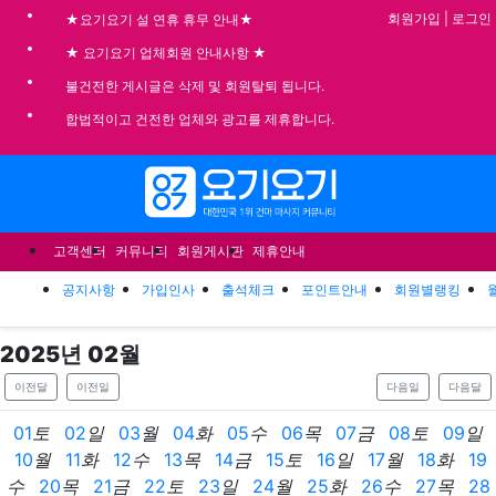
기
회원가입
|
로그인
★요기요기 설 연휴 휴무 안내★
★ 요기요기 업체회원 안내사항 ★
불건전한 게시글은 삭제 및 회원탈퇴 됩니다.
합법적이고 건전한 업체와 광고를 제휴합니다.
메뉴
고객센터
커뮤니티
회원게시판
제휴안내
공지사항
가입인사
출석체크
포인트안내
회원별랭킹
2025
년
02
월
이전달
이전일
다음일
다음달
01
토
02
일
03
월
04
화
05
수
06
목
07
금
08
토
09
일
10
월
11
화
12
수
13
목
14
금
15
토
16
일
17
월
18
화
19
수
20
목
21
금
22
토
23
일
24
월
25
화
26
수
27
목
28