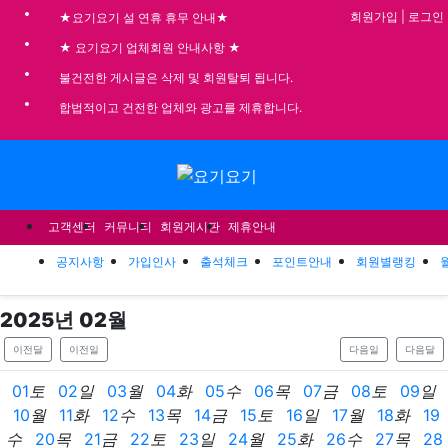
기
회원가입
|
로그인
★요기요기 설 연휴 휴무 안내★
★ 요기요기 업체회원 안내사항 ★
불건전한 게시글은 삭제 및 회원탈퇴 됩니다.
합법적이고 건전한 업체와 광고를 제휴합니다.
메뉴
고객센터
커뮤니티
회원게시판
제휴안내
공지사항
가입인사
출석체크
포인트안내
회원별랭킹
2025
년
02
월
이전달
이전일
다음일
다음달
01
토
02
일
03
월
04
화
05
수
06
목
07
금
08
토
09
일
10
월
11
화
12
수
13
목
14
금
15
토
16
일
17
월
18
화
19
수
20
목
21
금
22
토
23
일
24
월
25
화
26
수
27
목
28