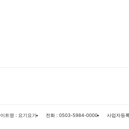
이트명 : 요기요기
전화 : 0503-5984-0000
사업자등록번호