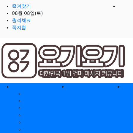
즐겨찾기
08월 08일(토)
출석체크
쪽지함
홈으로
지역별 업체
역검색 업체
서울 제휴업체
경기 제휴업체
인천 제휴업체
대전 제휴업체
대구 제휴업체
부산 제휴업체