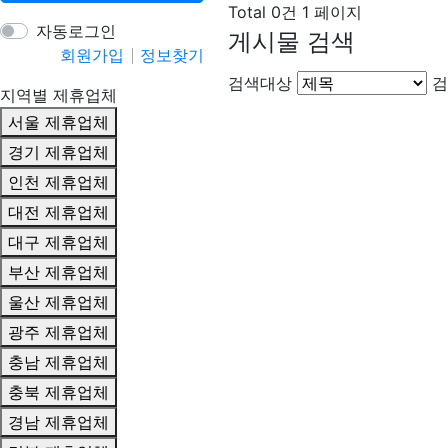
Total 0건
1 페이지
자동로그인
게시물 검색
회원가입
정보찾기
검색대상
검
지역별 제휴업체
서울 제휴업체
경기 제휴업체
인천 제휴업체
대전 제휴업체
대구 제휴업체
부산 제휴업체
울산 제휴업체
광주 제휴업체
충남 제휴업체
충북 제휴업체
경남 제휴업체