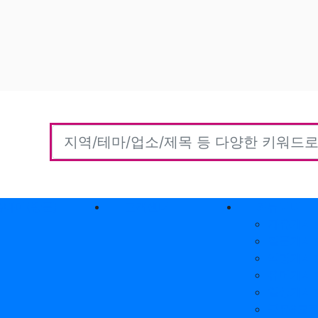
홈타이(방문)
고객센터
커뮤니티
자유게시
질문게시
익명게시
유머게시
일상게시
공유&교