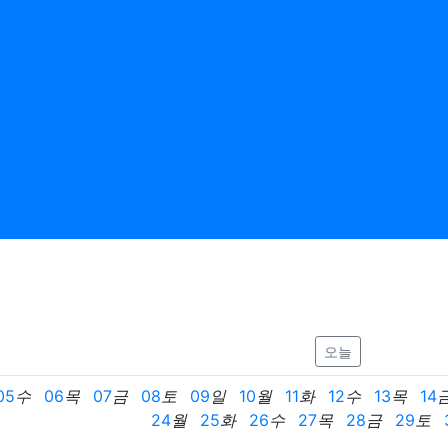
오늘
05
수
06
목
07
금
08
토
09
일
10
월
11
화
12
수
13
목
14
24
월
25
화
26
수
27
목
28
금
29
토