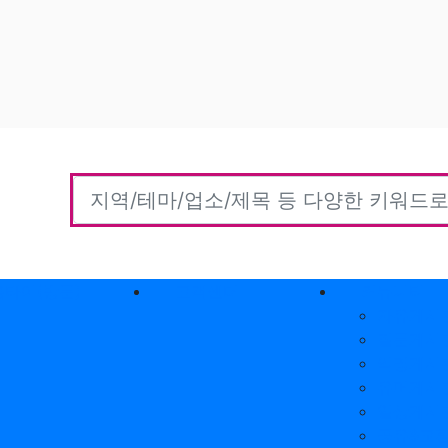
홈타이(방문)
고객센터
커뮤니티
자유게시
질문게시
익명게시
유머게시
일상게시
공유&교