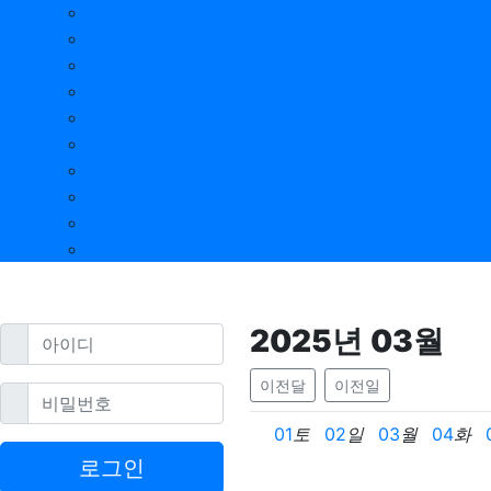
울산 제휴업체
광주 제휴업체
충남 제휴업체
충북 제휴업체
경남 제휴업체
경북 제휴업체
전남 제휴업체
전북 제휴업체
강원 제휴업체
제주 제휴업체
2025
년
03
월
필수
아이디
이전달
이전일
필수
비밀번호
01
토
02
일
03
월
04
화
로그인