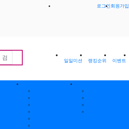
로그인
회원가입
일일미션
랭킹순위
이벤트
회원게시판
제휴안내
판
공지사항
제휴안내
판
가입인사
광고위치
판
출석체크
옵션안내
판
포인트안내
제휴문의
판
회원별랭킹
환
월간집계표