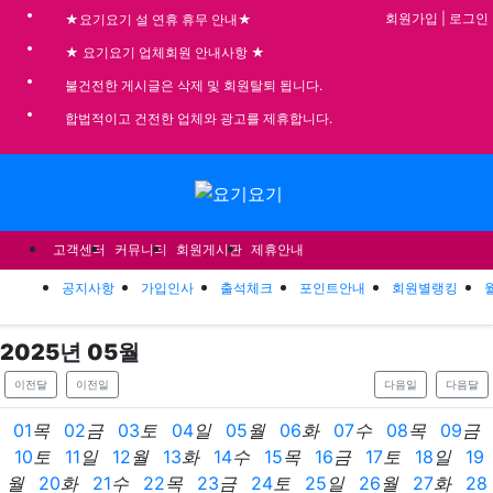
기
회원가입
|
로그인
★요기요기 설 연휴 휴무 안내★
★ 요기요기 업체회원 안내사항 ★
불건전한 게시글은 삭제 및 회원탈퇴 됩니다.
합법적이고 건전한 업체와 광고를 제휴합니다.
메뉴
고객센터
커뮤니티
회원게시판
제휴안내
공지사항
가입인사
출석체크
포인트안내
회원별랭킹
2025
년
05
월
이전달
이전일
다음일
다음달
01
목
02
금
03
토
04
일
05
월
06
화
07
수
08
목
09
금
10
토
11
일
12
월
13
화
14
수
15
목
16
금
17
토
18
일
19
월
20
화
21
수
22
목
23
금
24
토
25
일
26
월
27
화
28