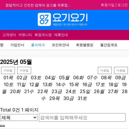
기
회원가입
|
로그인
합법적이고 건전한 업체와 광고를 제휴합니다.
★요기요기 설 연휴 휴무 안내★
메뉴
★ 요기요기 업체회원 안내사항 ★
불건전한 게시글은 삭제 및 회원탈퇴 됩니다.
고객센터
커뮤니티
회원게시판
제휴안내
항
가입인사
출석체크
포인트안내
회원별랭킹
월간집계표
2025
년
05
월
이전달
이전일
다음일
다음달
01
목
02
금
03
토
04
일
05
월
06
화
07
수
08
목
09
금
10
토
11
일
12
월
13
화
14
수
15
목
16
금
17
토
18
일
19
월
20
화
21
수
22
목
23
금
24
토
25
일
26
월
27
화
28
수
29
목
30
금
31
토
Total 0건
1 페이지