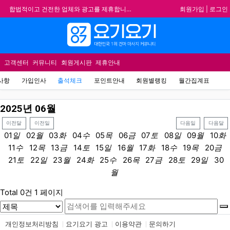
회원가입
|
로그인
합법적이고 건전한 업체와 광고를 제휴합니다.
★요기요기 설 연휴 휴무 안내★
메뉴
★ 요기요기 업체회원 안내사항 ★
불건전한 게시글은 삭제 및 회원탈퇴 됩니다.
고객센터
커뮤니티
회원게시판
제휴안내
사항
가입인사
출석체크
포인트안내
회원별랭킹
월간집계표
2025
년
06
월
이전달
이전일
다음일
다음달
01
일
02
월
03
화
04
수
05
목
06
금
07
토
08
일
09
월
10
화
11
수
12
목
13
금
14
토
15
일
16
월
17
화
18
수
19
목
20
금
21
토
22
일
23
월
24
화
25
수
26
목
27
금
28
토
29
일
30
월
Total 0건
1 페이지
개인정보처리방침
요기요기 광고
이용약관
문의하기