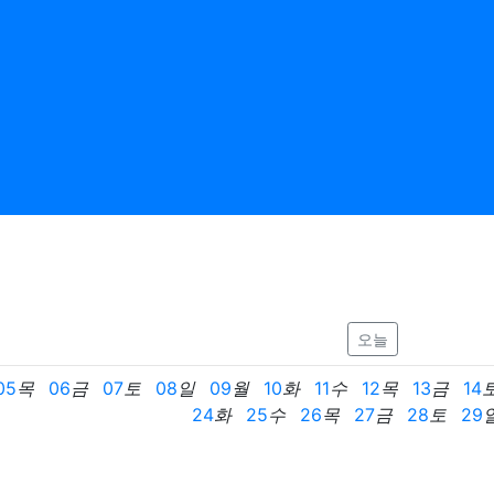
오늘
05
목
06
금
07
토
08
일
09
월
10
화
11
수
12
목
13
금
14
24
화
25
수
26
목
27
금
28
토
29