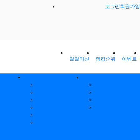
로그인
회원가입
일일미션
랭킹순위
이벤트
회원게시판
제휴안내
판
공지사항
제휴안내
판
가입인사
광고위치
판
출석체크
옵션안내
판
포인트안내
제휴문의
판
회원별랭킹
환
월간집계표