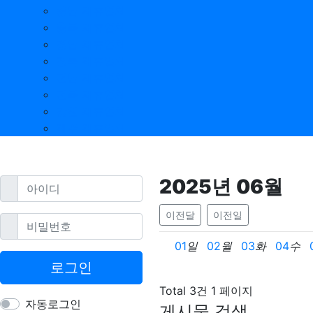
충남 제휴업체
충북 제휴업체
경남 제휴업체
경북 제휴업체
전남 제휴업체
전북 제휴업체
강원 제휴업체
제주 제휴업체
2025
년
06
월
필수
아이디
이전달
이전일
필수
비밀번호
01
일
02
월
03
화
04
수
로그인
Total 3건
1 페이지
자동로그인
게시물 검색