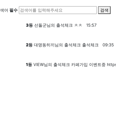
색어
필수
검색
3
등
선돌군님의 출석체크
ㅊㅊ
15:57
2
등
대명동히끼님의 출석체크
출석체크
09:35
1
등
VIEW님의 출석체크
카페가입 이벤트중 https://