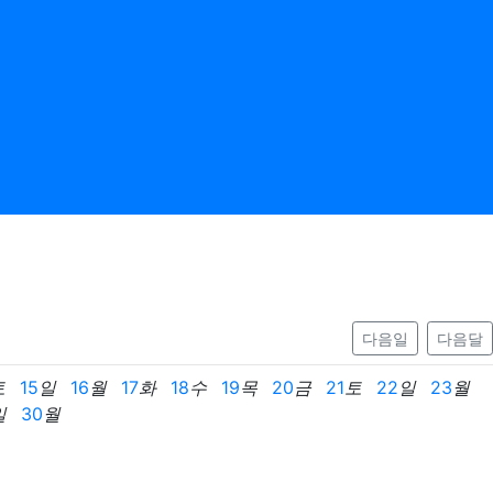
다음일
다음달
토
15
일
16
월
17
화
18
수
19
목
20
금
21
토
22
일
23
월
일
30
월