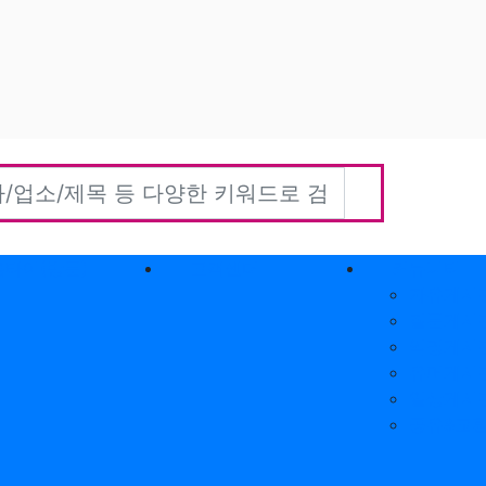
홈타이(방문)
고객센터
커뮤니티
자유게시
질문게시
익명게시
유머게시
일상게시
공유&교