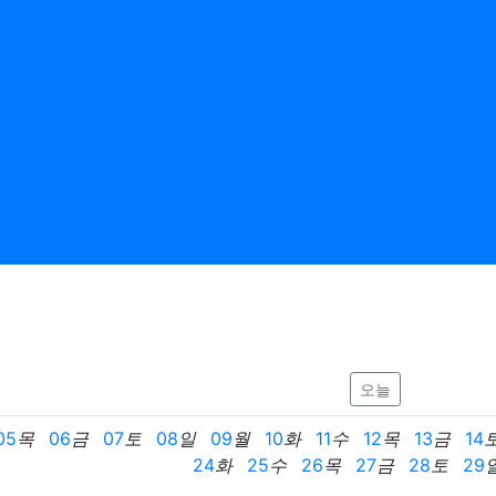
오늘
05
목
06
금
07
토
08
일
09
월
10
화
11
수
12
목
13
금
14
24
화
25
수
26
목
27
금
28
토
29