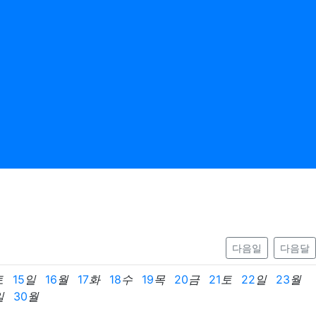
다음일
다음달
토
15
일
16
월
17
화
18
수
19
목
20
금
21
토
22
일
23
월
일
30
월