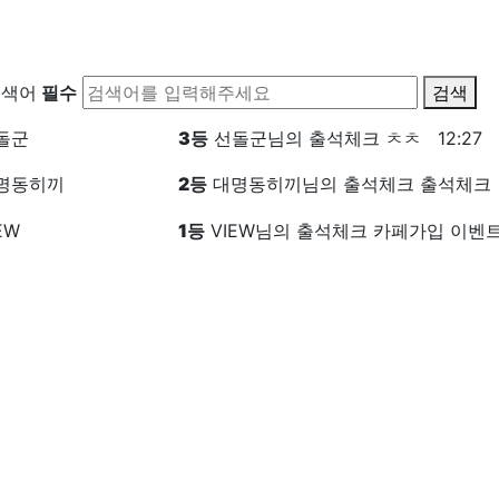
검색어
필수
검색
돌군
3
등
선돌군님의 출석체크
ㅊㅊ
12:27
명동히끼
2
등
대명동히끼님의 출석체크
출석체크
EW
1
등
VIEW님의 출석체크
카페가입 이벤트중 ht