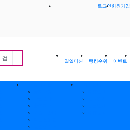
로그인
회원가입
일일미션
랭킹순위
이벤트
회원게시판
제휴안내
판
공지사항
제휴안내
판
가입인사
광고위치
판
출석체크
옵션안내
판
포인트안내
제휴문의
판
회원별랭킹
환
월간집계표