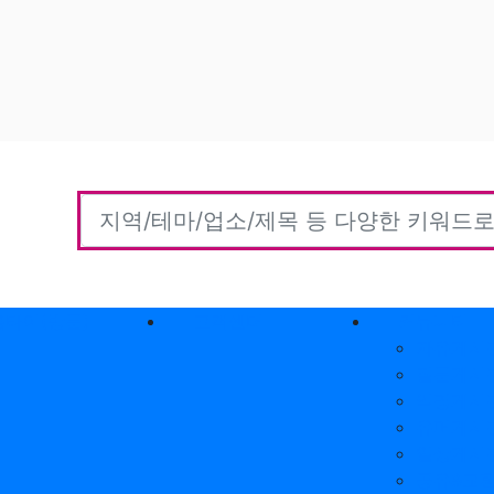
홈타이(방문)
고객센터
커뮤니티
자유게시
질문게시
익명게시
유머게시
일상게시
공유&교