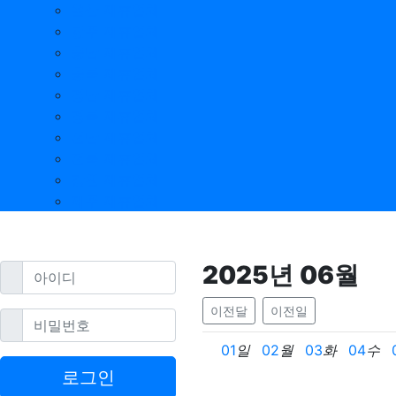
울산 제휴업체
광주 제휴업체
충남 제휴업체
충북 제휴업체
경남 제휴업체
경북 제휴업체
전남 제휴업체
전북 제휴업체
강원 제휴업체
제주 제휴업체
2025
년
06
월
필수
아이디
이전달
이전일
필수
비밀번호
01
일
02
월
03
화
04
수
로그인