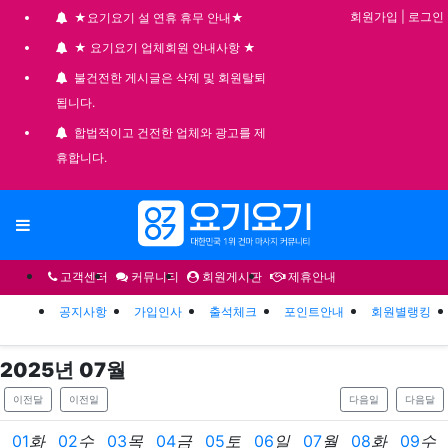
회원가입
|
로그인
★요기요기 설 연휴 휴무 안내★
★ 요기요기 업체회원 안내사항 ★
불건전한 게시글은 삭제 및 회원탈퇴
됩니다.
합법적이고 건전한 업체와 광고를 제
휴합니다.
메뉴
고객센터
커뮤니티
회원게시판
제휴안내
공지사항
가입인사
출석체크
포인트안내
회원별랭킹
2025
년
07
월
이전달
이전일
다음일
다음달
01
화
02
수
03
목
04
금
05
토
06
일
07
월
08
화
09
수