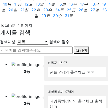
10
목
11
금
12
토
13
일
14
월
15
화
16
수
17
목
18
금
19
토
20
일
21
월
22
화
23
수
24
목
25
금
26
토
27
일
28
월
29
화
30
수
31
목
Total 3건
1 페이지
게시물 검색
검색대상
검색어
필수
검색
선돌군
15:07
3
등
선돌군님의 출석체크
ㅊㅊ
대명동히끼
07:54
대명동히끼님의 출석체크
출석
2
등
체크