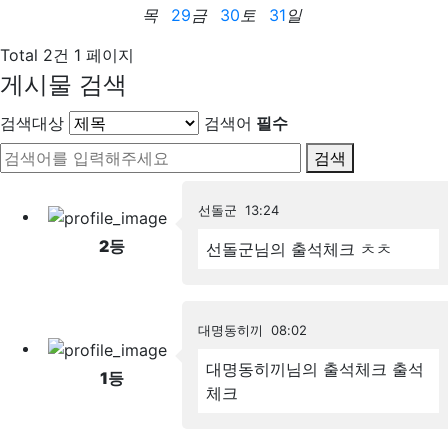
목
29
금
30
토
31
일
Total 2건
1 페이지
게시물 검색
검색대상
검색어
필수
검색
선돌군
13:24
2
등
선돌군님의 출석체크
ㅊㅊ
대명동히끼
08:02
대명동히끼님의 출석체크
출석
1
등
체크