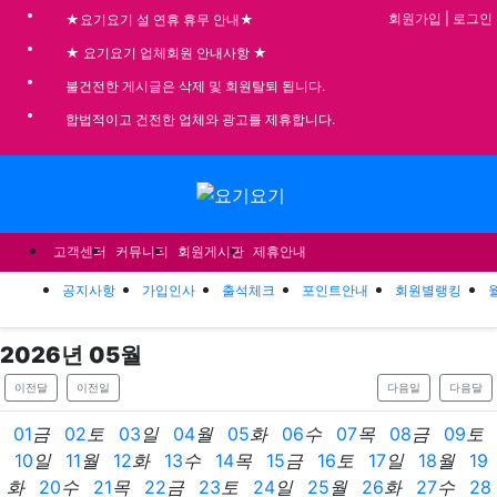
기
회원가입
|
로그인
★요기요기 설 연휴 휴무 안내★
★ 요기요기 업체회원 안내사항 ★
불건전한 게시글은 삭제 및 회원탈퇴 됩니다.
합법적이고 건전한 업체와 광고를 제휴합니다.
메뉴
고객센터
커뮤니티
회원게시판
제휴안내
공지사항
가입인사
출석체크
포인트안내
회원별랭킹
2026
년
05
월
이전달
이전일
다음일
다음달
01
금
02
토
03
일
04
월
05
화
06
수
07
목
08
금
09
토
10
일
11
월
12
화
13
수
14
목
15
금
16
토
17
일
18
월
19
화
20
수
21
목
22
금
23
토
24
일
25
월
26
화
27
수
28