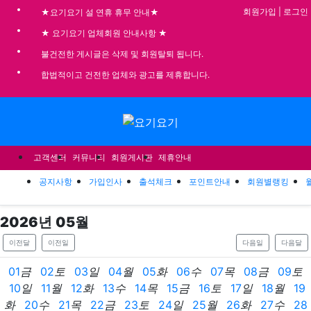
기
회원가입
|
로그인
★요기요기 설 연휴 휴무 안내★
★ 요기요기 업체회원 안내사항 ★
불건전한 게시글은 삭제 및 회원탈퇴 됩니다.
합법적이고 건전한 업체와 광고를 제휴합니다.
메뉴
고객센터
커뮤니티
회원게시판
제휴안내
공지사항
가입인사
출석체크
포인트안내
회원별랭킹
2026
년
05
월
이전달
이전일
다음일
다음달
01
금
02
토
03
일
04
월
05
화
06
수
07
목
08
금
09
토
10
일
11
월
12
화
13
수
14
목
15
금
16
토
17
일
18
월
19
화
20
수
21
목
22
금
23
토
24
일
25
월
26
화
27
수
28