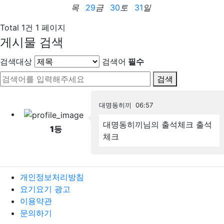
목
29
금
30
토
31
일
Total 1건
1 페이지
게시물 검색
검색대상
검색어
필수
검색
대명동히끼
06:57
대명동히끼님의 출석체크
출석
1
등
체크
개인정보처리방침
요기요기 광고
이용약관
문의하기