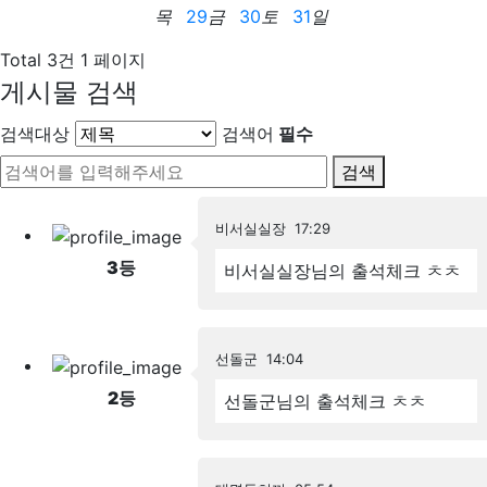
목
29
금
30
토
31
일
Total 3건
1 페이지
게시물 검색
검색대상
검색어
필수
검색
비서실실장
17:29
3
등
비서실실장님의 출석체크
ㅊㅊ
선돌군
14:04
2
등
선돌군님의 출석체크
ㅊㅊ