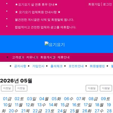
기
회원가입
|
로그인
★요기요기 설 연휴 휴무 안내★
★ 요기요기 업체회원 안내사항 ★
불건전한 게시글은 삭제 및 회원탈퇴 됩니다.
합법적이고 건전한 업체와 광고를 제휴합니다.
메뉴
고객센터
커뮤니티
회원게시판
제휴안내
공지사항
가입인사
출석체크
포인트안내
회원별랭킹
2026
년
05
월
이전달
이전일
다음일
다음달
01
금
02
토
03
일
04
월
05
화
06
수
07
목
08
금
09
토
10
일
11
월
12
화
13
수
14
목
15
금
16
토
17
일
18
월
19
화
20
수
21
목
22
금
23
토
24
일
25
월
26
화
27
수
28