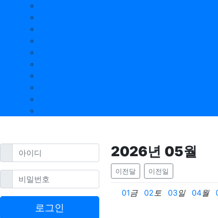
울산 제휴업체
광주 제휴업체
충남 제휴업체
충북 제휴업체
경남 제휴업체
경북 제휴업체
전남 제휴업체
전북 제휴업체
강원 제휴업체
제주 제휴업체
2026
년
05
월
필수
아이디
이전달
이전일
필수
비밀번호
01
금
02
토
03
일
04
월
로그인