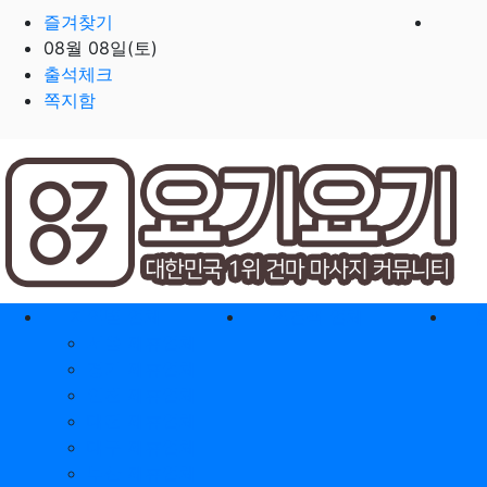
즐겨찾기
08월 08일(토)
출석체크
쪽지함
홈으로
지역별 업체
역검색 업체
서울 제휴업체
경기 제휴업체
인천 제휴업체
대전 제휴업체
대구 제휴업체
부산 제휴업체