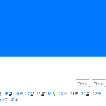
다음일
다음달
목
15
금
16
토
17
일
18
월
19
화
20
수
21
목
22
금
23
토
30
토
31
일