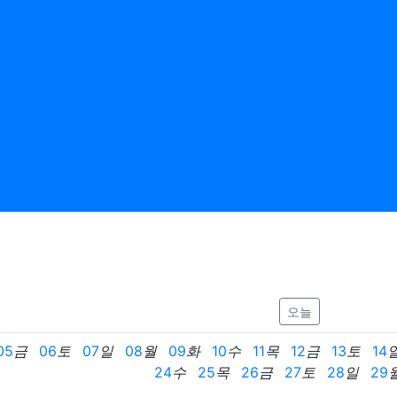
오늘
05
금
06
토
07
일
08
월
09
화
10
수
11
목
12
금
13
토
14
24
수
25
목
26
금
27
토
28
일
29