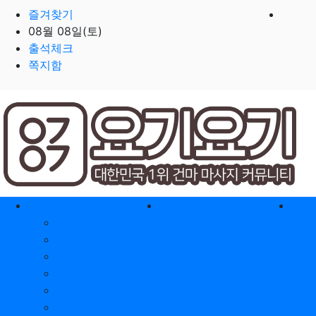
즐겨찾기
08월 08일(토)
출석체크
쪽지함
홈으로
지역별 업체
역검색 업체
서울 제휴업체
경기 제휴업체
인천 제휴업체
대전 제휴업체
대구 제휴업체
부산 제휴업체