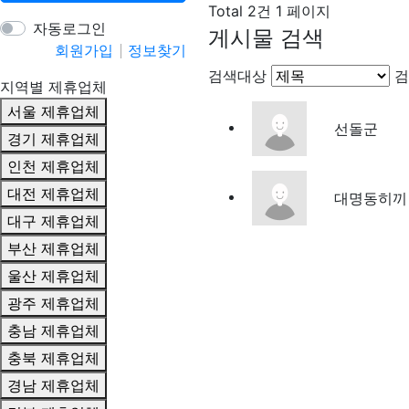
Total 2건
1 페이지
자동로그인
게시물 검색
회원가입
정보찾기
검색대상
검
지역별 제휴업체
서울 제휴업체
선돌군
경기 제휴업체
인천 제휴업체
대전 제휴업체
대명동히끼
대구 제휴업체
부산 제휴업체
울산 제휴업체
광주 제휴업체
충남 제휴업체
충북 제휴업체
경남 제휴업체