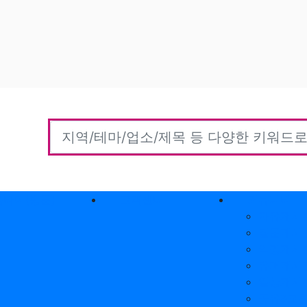
홈타이(방문)
고객센터
커뮤니티
자유게시
질문게시
익명게시
유머게시
일상게시
공유&교