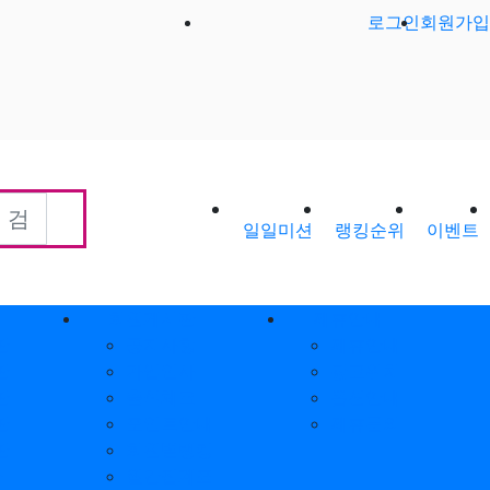
로그인
회원가입
일일미션
랭킹순위
이벤트
회원게시판
제휴안내
판
공지사항
제휴안내
판
가입인사
광고위치
판
출석체크
옵션안내
판
포인트안내
제휴문의
판
회원별랭킹
환
월간집계표