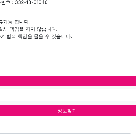
 : 332-18-01046
휴가능 합니다.
일체 책임을 지지 않습니다.
 법적 책임을 물을 수 있습니다.
정보찾기