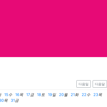
다음일
다음달
화
15
수
16
목
17
금
18
토
19
일
20
월
21
화
22
수
23
목
30
목
31
금