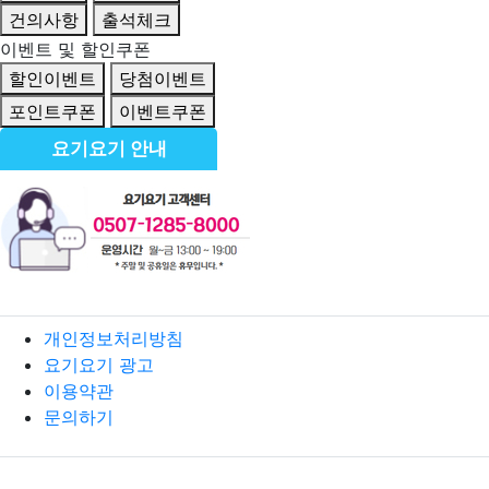
건의사항
출석체크
이벤트 및 할인쿠폰
할인이벤트
당첨이벤트
포인트쿠폰
이벤트쿠폰
요기요기 안내
개인정보처리방침
요기요기 광고
이용약관
문의하기