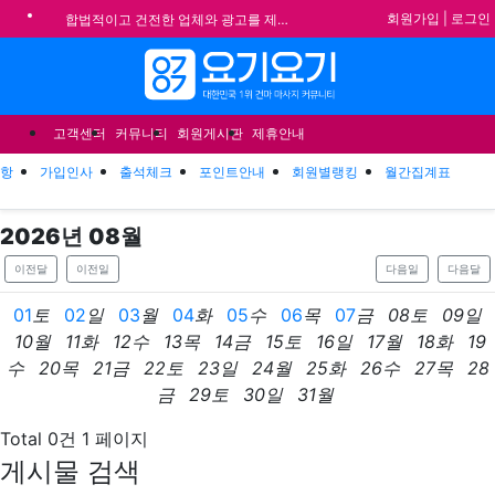
기
회원가입
|
로그인
합법적이고 건전한 업체와 광고를 제휴합니다.
★요기요기 설 연휴 휴무 안내★
메뉴
★ 요기요기 업체회원 안내사항 ★
불건전한 게시글은 삭제 및 회원탈퇴 됩니다.
고객센터
커뮤니티
회원게시판
제휴안내
항
가입인사
출석체크
포인트안내
회원별랭킹
월간집계표
2026
년
08
월
이전달
이전일
다음일
다음달
01
토
02
일
03
월
04
화
05
수
06
목
07
금
08
토
09
일
10
월
11
화
12
수
13
목
14
금
15
토
16
일
17
월
18
화
19
수
20
목
21
금
22
토
23
일
24
월
25
화
26
수
27
목
28
금
29
토
30
일
31
월
Total 0건
1 페이지
게시물 검색