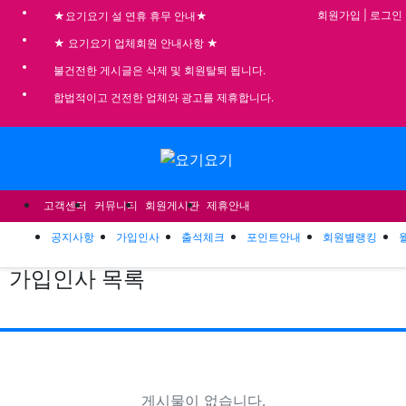
기
회원가입
|
로그인
★요기요기 설 연휴 휴무 안내★
★ 요기요기 업체회원 안내사항 ★
불건전한 게시글은 삭제 및 회원탈퇴 됩니다.
합법적이고 건전한 업체와 광고를 제휴합니다.
메뉴
고객센터
커뮤니티
회원게시판
제휴안내
공지사항
가입인사
출석체크
포인트안내
회원별랭킹
가입인사
목록
조회
게
게시물이 없습니다.