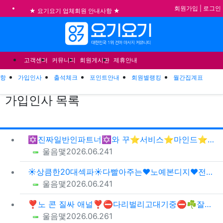
기
회원가입
|
로그인
★ 요기요기 업체회원 안내사항 ★
불건전한 게시글은 삭제 및 회원탈퇴 됩니다.
메뉴
합법적이고 건전한 업체와 광고를 제휴합니다.
★요기요기 설 연휴 휴무 안내★
고객센터
커뮤니티
회원게시판
제휴안내
항
가입인사
출석체크
포인트안내
회원별랭킹
월간집계표
가입인사
목록
조회
게
✡️진짜일반인파트너✡️와 꾸⭐️서비스⭐️마인드⭐️✅달콤한데이트✅내상제로✅극강하드✅인증된매…
등록자
등록일
조회
울음맻
2026.06.24
1
☀️상큼한20대섹파☀️다빨아주는❤️노예본디지❤️전신애 무❤️달콤한연 애❤️내상시전액환불❤️…
등록자
등록일
조회
울음맻
2026.06.24
1
❣️노 콘 질싸 애널❣️⛔다리벌리고대기중⛔☘️잘대주는⛳버디버디⛳번개녀☘️⚡와 꾸⚡몸매⚡마…
등록자
등록일
조회
울음맻
2026.06.26
1