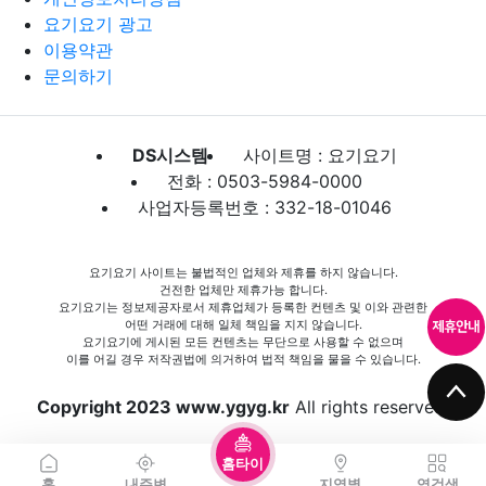
요기요기 광고
이용약관
문의하기
DS시스템
사이트명 : 요기요기
전화 : 0503-5984-0000
사업자등록번호 : 332-18-01046
요기요기 사이트는 불법적인 업체와 제휴를 하지 않습니다.
건전한 업체만 제휴가능 합니다.
요기요기는 정보제공자로서 제휴업체가 등록한 컨텐츠 및 이와 관련한
어떤 거래에 대해 일체 책임을 지지 않습니다.
요기요기에 게시된 모든 컨텐츠는 무단으로 사용할 수 없으며
이를 어길 경우 저작권법에 의거하여 법적 책임을 물을 수 있습니다.
Copyright 2023 www.ygyg.kr
All rights reserved.
홈타이
홈
내주변
지역별
역검색