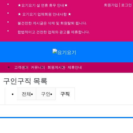
기
회원가입
|
로그인
★요기요기 설 연휴 휴무 안내★
★ 요기요기 업체회원 안내사항 ★
불건전한 게시글은 삭제 및 회원탈퇴 됩니다.
합법적이고 건전한 업체와 광고를 제휴합니다.
메뉴
고객센터
커뮤니티
회원게시판
제휴안내
구인구직
목록
구인구직 분류 목록
현재 분류
전체
구인
구직
게시
게