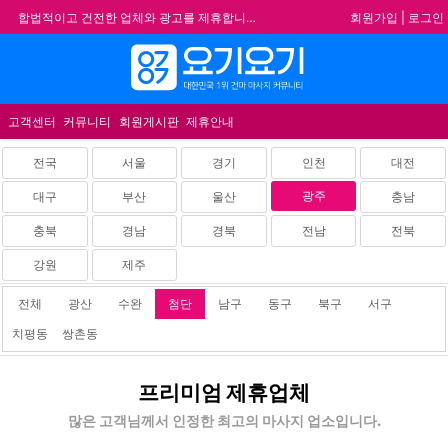
회원가입
|
로그인
합법적이고 건전한 업체와 광고를 제휴합니다.
★요기요기 설 연휴 휴무 안내★
메뉴
★ 요기요기 업체회원 안내사항 ★
불건전한 게시글은 삭제 및 회원탈퇴 됩니다.
고객센터
커뮤니티
회원게시판
제휴안내
전국
서울
경기
인천
대전
광주
대구
부산
울산
충남
충북
경남
경북
전남
전북
강원
제주
전체
광산
수완
첨단
남구
동구
북구
서구
치평동
쌍촌동
첨
프리미엄 제휴업체
단
홈
많은 고객님께서 인정한 최고의 마사지 업소입니다.
타