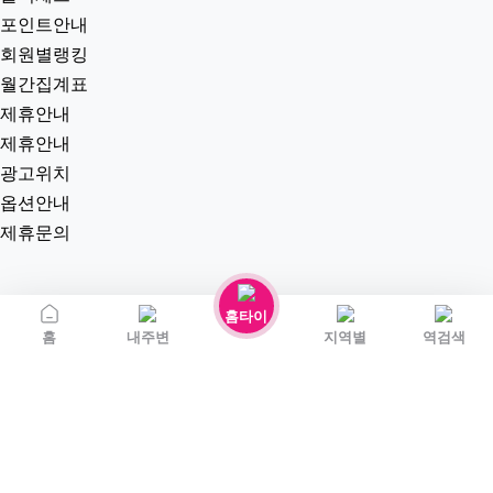
포인트안내
회원별랭킹
월간집계표
제휴안내
제휴안내
광고위치
옵션안내
제휴문의
홈타이
홈
내주변
지역별
역검색