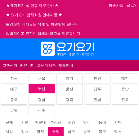
회원가입
|
로그인
★요기요기 설 연휴 휴무 안내★
★ 요기요기 업체회원 안내사항 ★
불건전한 게시글은 삭제 및 회원탈퇴 됩니다.
합법적이고 건전한 업체와 광고를 제휴합니다.
메뉴
고객센터
커뮤니티
회원게시판
제휴안내
전국
서울
경기
인천
대전
부산
대구
울산
광주
충남
충북
경남
경북
전남
전북
강원
제주
전체
서면
해운대
부산진
수영
연제
동래
사하
사상
강서
명지
금정
남구
동구
북구
덕천