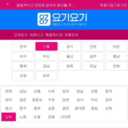
회원가입
|
로그인
합법적이고 건전한 업체와 광고를 제휴합니다.
★요기요기 설 연휴 휴무 안내★
메뉴
★ 요기요기 업체회원 안내사항 ★
불건전한 게시글은 삭제 및 회원탈퇴 됩니다.
고객센터
커뮤니티
회원게시판
제휴안내
서울
전국
경기
인천
대전
대구
부산
울산
광주
충남
충북
경남
경북
전남
전북
강원
제주
전체
강남
선릉
서초
송파
잠실
강동
동작
관악
금천
영등포
구로
양천
강서
마포
공덕
용산
중구
종로
성동
광진
동대문
중랑
성북
강북
노원
도봉
은평
서대문