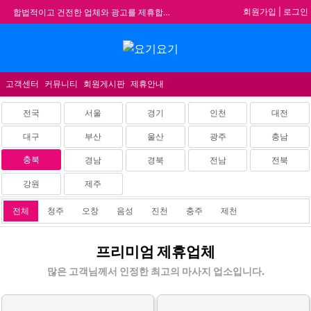
회원가입
|
로그인
합법적이고 건전한 업체와 광고를 제휴합니다.
★요기요기 설 연휴 휴무 안내★
메뉴
★ 요기요기 업체회원 안내사항 ★
불건전한 게시글은 삭제 및 회원탈퇴 됩니다.
고객센터
커뮤니티
회원게시판
제휴안내
전국
서울
경기
인천
대전
대구
부산
울산
광주
충남
충북
경남
경북
전남
전북
강원
제주
전체
청주
오창
음성
진천
충주
제천
충
프리미엄 제휴업체
북
홈
많은 고객님께서 인정한 최고의 마사지 업소입니다.
타
이