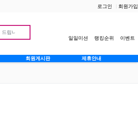
로그인
회원가입
일일미션
랭킹순위
이벤트
사이
회원게시판
제휴안내