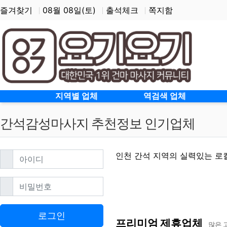
즐겨찾기
08월 08일(토)
출석체크
쪽지함
홈으로
지역별 업체
역검색 업체
간석감성마사지 추천정보 인기업체
필수
아이디
인천 간석 지역의 실력있는 로
필수
비밀번호
간석감성마사지 할인정보
로그인
프리미엄 제휴업체
많은 