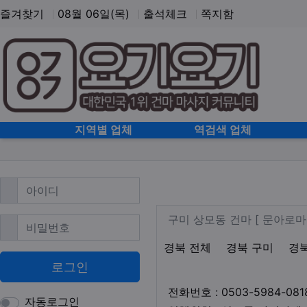
즐겨찾기
08월 06일(목)
출석체크
쪽지함
홈으로
지역별 업체
역검색 업체
필수
아이디
구미 상모동 스웨
업체 정보
구미 상모동 건
구미 상모동 건마 [ 문아로
필수
비밀번호
지역1
테마
경북 전체
경북 구미
경
로그인
전화번호 : 0503-5984-081
자동로그인