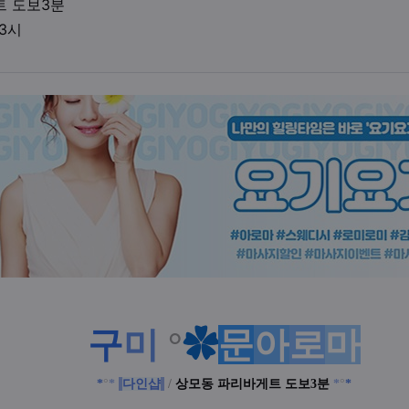
업체위치
트 도보3분
영업시간
03시
액
구
미
°
✿
문
아
로
마
*
°
*
다인샵
/
상모동 파리바게트 도보3분
*
°
*