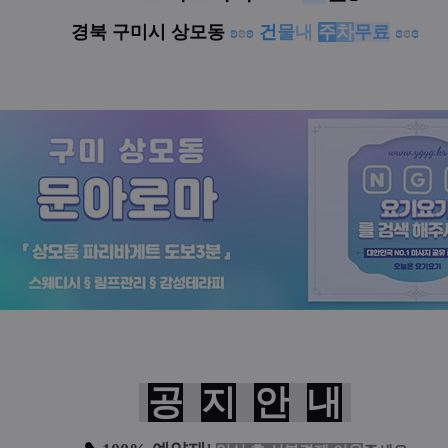
경북 구미시 상모동
ʚ
ʚ
ʚ
건
물
내
주
차
무료
ɞ
ɞ
ɞ
공
지
안
내