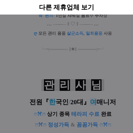
ఇ
다른 제휴업체 보기
:
관
리
시
간
-
꽉
!
채
운
순
수
관
리
시간
ఇ
:
편
의
-
1
인
실
샤
워
실
음
료
수
주
차
장
…
--
--
-
--
--
꒰
♡
꒱
--
--
-
--
--
…
ღ
모
든
관
리
용
품
살
균
소
독
,
일
회
용
품
사
용
╰╼
|
═
═
═
═
═
═
═
∥
✱
∥
═
═
═
═
═
═
═
|
╾╯
관
리
사
님
전원
『
한
국인
/
20대
』
여
매니저
ෆ
ꕮ
ෆ
상기 종목
테라피 수료
완료
ෆ
ꕮ
ෆ
정성가득
&
꼼꼼가득
ෆ
ꕮ
ෆ