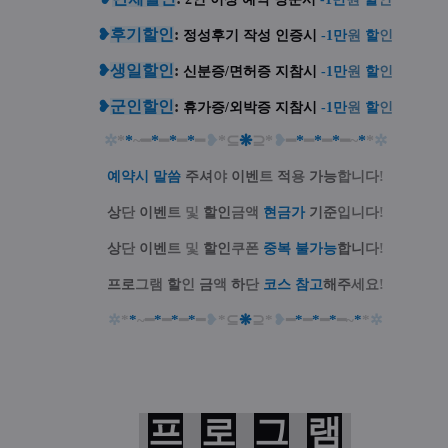
❥
후기할인
:
정성
후기 작성 인증시
-1
만
원
할
인
❥
생일할인
:
신분증/면허증 지참시
-1
만
원
할
인
❥
군인할인
:
휴가증/외박증 지참시
-1
만
원
할
인
✲
*
*
~━
*
━
*
━
*
━
❥
*⊆
❋
⊇*
❥
━
*
━
*
━
*
━~
*
*
✲
예약시 말씀
주셔
야
이벤
트
적
용
가능
합니다
!
상
단
이벤
트
및
할인
금액
현금가
기준
입니다
!
상
단
이벤
트
및
할인
쿠폰
중복 불가능
합니
다
!
프로
그램
할
인
금
액
하
단
코스 참고
해주
세요
!
✲
*
*
~━
*
━
*
━
*
━
❥
*⊆
❋
⊇*
❥
━
*
━
*
━
*
━~
*
*
✲
프
로
그
램