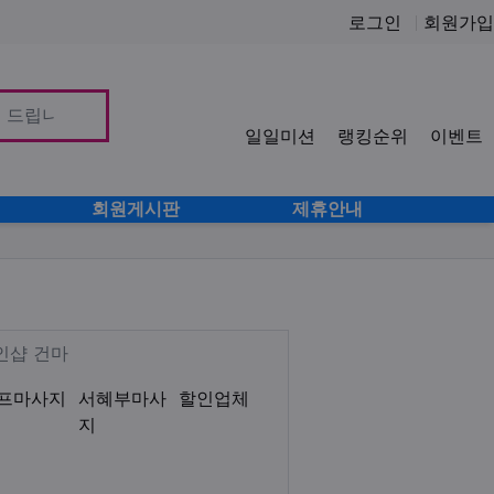
로그인
회원가입
일일미션
랭킹순위
이벤트
사이
회원게시판
제휴안내
로미 감성테라피 림프 아로마 서혜
Description
인샵 건마
프마사지
서혜부마사
할인업체
지