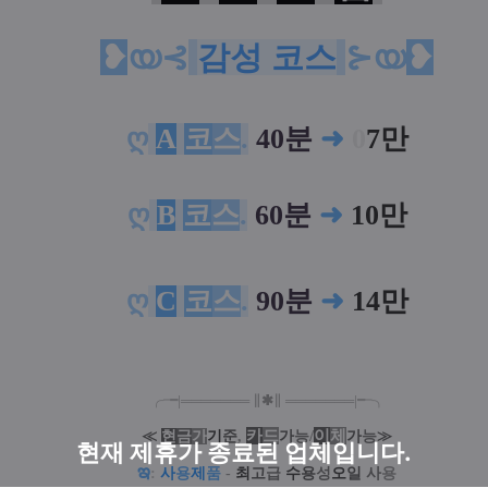
❥
യ⊰
감성 코스
⊱യ
❥
ღ
A
코
스
.
40분
➜
0
7만
ღ
B
코
스
.
60분
➜
10만
ღ
C
코
스
.
90분
➜
14만
╭╼|
═
═
═
═
═
═
═
∥
✱
∥
═
═
═
═
═
═
═
|╾╮
카
드
/
이
체
≪
현
금
가
기
준
,
가
능
가
능
≫
현재 제휴가 종료된 업체입니다.
ఇ
:
사
용
제
품
-
최
고
급
수
용
성
오
일
사
용