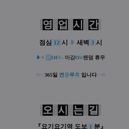
영
업
시
간
점심
12
시
❥
새벽
3
시
❥
✧
폰
OF
F
:
마감
O
R
랜덤 휴무
ෆ
ෆ
365일
연
중
무
휴
입니다
ෆ
ෆ
오
시
는
길
『요기요기역 도보
1
분
』