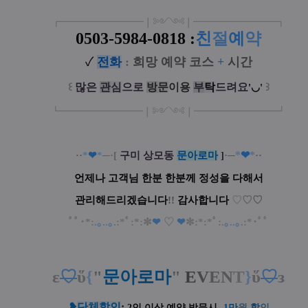
┏
━
━━━
━━━
━
❘༻༺❘
━
━━━
━━━
━
┓
0503-5984-0818
:
친
절
예
약
✓
전
화
:
희망 예약 코스
+
시간
꒰
많은
관
심
으로
방
문
이
용
부
탁
드려요
꒱
'◡'
┗
━━━━━
━
━
━
❘༻༺❘
━
━━━
━━━
━
┛
*
❤
*
··
*
❤
*
─·[
구미 상모동
문아로마
]
·─
·
·
언제나 고객님 한분 한분께 정성을 다해서
관리해드리겠습니다
!!
감사합니다
♡
♡
♡
ﾟﾟ･*:.
｡..｡
.:*ﾟ:*:✼
❤
♡
❤
✼:*:*ﾟ:.
｡..｡
.:*･ﾟﾟ
ε
♡
ὕ
{
"
문아로마
"
E
V
E
N
T
}
ὕ
♡
з
❥
단체할인
:
2인 이상 예약 방문시
-1
만
원
할
인