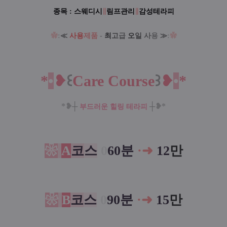
종목 : 스웨디시
∥
림프관리
∥
감성테라피
✿
:
≪
사용
제품
-
최
고
급
오
일
사
용
≫
:
✿
*
•
❥
꒰
Care Course
꒱
❥
•
*
*❥
┼
┼
❥*
부드러운 힐링 테라피
❀
A
코
스
0
60분
·
➜
12
만
❀
B
코
스
0
90분
·
➜
15
만