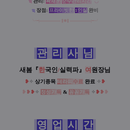
ಇ
관리
:
꽉
채
운
순
수
관
리
시
간
˘◡˘
ಇ
장점
:
프
라
이
빗
한
1
인
실
완
비
╰╼
|
══
═
══
═
══
∥
✱
∥
══
═
══
═
══
|
╾╯
관
리
사
님
새봄『
한
국인
/
실력파
』
여
원장님
❥
✧
상기종목
테
라
피
수료
완료
✧
❥
❥
❥
❥
✧
정
성
가
득
&
꼼
꼼
가
득
✧
❥
❥
❥
영
업
시
간