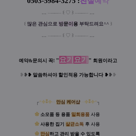
0503-5984-3275
:
친
절
예
약
…
--
--
-
--
--
꒰
♡
꒱
--
--
-
--
--
…
꒰
많은 관심으로
방
문
이
용
부탁드려요^^
꒱
…
--
--
-
--
--
꒰
♡
꒱
--
--
-
--
--
…
요
기
요
기
"
"
예약&문의시 꼭!
회원이라고
❥
❥
❥
말씀하셔야 할인적용 가능합니다
❥
❥
❥
┌
*✤
⁑
✤
·
·
안
심
케
어
샵
·
·
✤
⁑
✤
*
┐
✿
소모품 등 용품
일
회
용
품
사용
!
✿
사용한 집기
살
균
소
독
후 사용
!
✿
안
심
하고 관리 받을 수 있도록
!