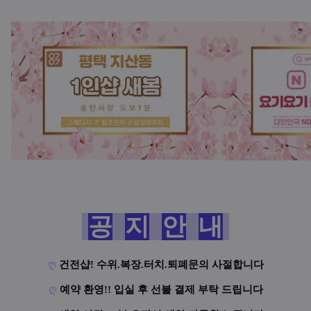
공
지
안
내
ღ
건전샵! 수위.복장.터치.퇴폐문의 사절합니다
ღ
예약 환영!! 입실 후 선불 결제 부탁 드립니다