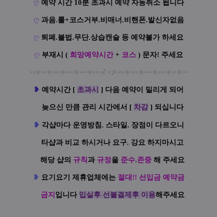
ღ
예약 시간 10분 초과시 예약 자동취소 됩니다
ღ
과음.룰+코스거부.비매너.비핸폰.발신자없음
ღ
퇴폐.불법.무단.상습캔슬 등 예약불가 하세요
ღ
부재시 (
희망예약시간
+
코스
) 문자! 주세요
••
∗
••
∗
•••
∗
•••
∗
•••
∗
•••
⊀
⋆
⊁
•••
∗
•••
∗
•••
∗
•••
∗
••
∗
••
❥
예
약시간 [
초과시
] 다음 예약이 밀리게 되어
늦으신 만큼 관리 시간에서 [
차감
] 되십니다
❥
각샵마다 운영방침. 스타일. 장점이 다르오니
타샵과 비교 하시거나 요구. 강요 하지마시고
해당 샵의
규칙
과
규정
을
준수
.
존중
해 주세요
❥
요기요기 제휴업체에는
절대!! 선입금 예약금
금지
입니다
입실후 선불결제후 이용
해주세요