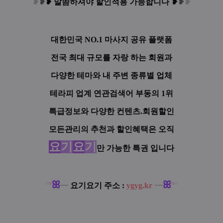
❥
❥
❥
말씀하셔야 할인적용 가능합니다
❥
❥
❥
대한민국 NO.1 마사지 공유 플랫폼
전국 최대 규모를 자랑 하는 회원과
다양한 테마와 내 주변 종류별 업체
테라피 업계 연관검색어 부동의 1위
특급정보와 다양한 컨텐츠.회원할인
모든관리의 추천과 할인혜택은 오직
요
기
요
기
만 가능한 특권 입니다
ꕤ
ꕤ
°
°
°
°
┈
요기요기 주소 :
ygyg.kr
┈