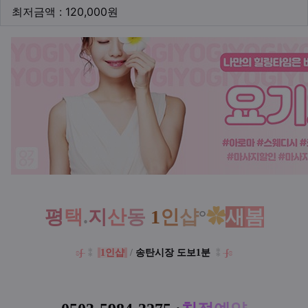
최저금액
최저금액 : 120,000원
본문
평
택
.
지
산
동
1
인
샵
°
✿
새
봄
ʚ
ʃ
⁑
1인샵
/
송탄시장 도보1분
⁑
ʃ
ɞ