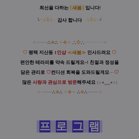
✿
최선을 다하는
새봄
입니다!
!!
!
└
*✤
⁑
✤
·
·
감사 합니다
·
·
✤
⁑
✤
*
┘
✧
━
━
━
━
∴
❖
∴
✧
✤
✧
∴
❖
∴
━
━━
━
✧
♡
평택 지산동
1인샵
≪
새봄
≫
인사드려요
♡
편안한 테라피를 약속 드릴게요~! 친절과 정성을
담은 관리로
♡
컨디션 회복을 도와드릴게요
~
~
♡
많은
사랑과 관심으로 방문
해주세요
(
๑
◕‿‿◕
๑
)
✧
━
━
━
━
∴
❖
∴
✧
✤
✧
∴
❖
∴
━
━━
━
✧
프
로
그
램