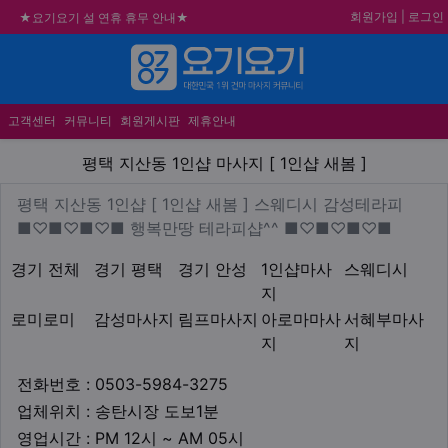
회원가입
|
로그인
★ 요기요기 업체회원 안내사항 ★
불건전한 게시글은 삭제 및 회원탈퇴 됩니다.
메뉴
합법적이고 건전한 업체와 광고를 제휴합니다.
★요기요기 설 연휴 휴무 안내★
고객센터
커뮤니티
회원게시판
제휴안내
평택 지산동 1인샵 마사지 [ 1인
평택 지산동 1인샵 마사지 [ 1인샵 새봄 ]
업체 정보
평택 지산동 1인샵 [ 1인샵 새
평택 지산동 1인샵 [ 1인샵 새봄 ] 스웨디시 감성테라피
Descrip
■♡■♡■♡■ 행복만땅 테라피샵^^ ■♡■♡■♡■
지역1
테마
경기 전체
경기 평택
경기 안성
1인샵마사
스웨디시
지
로미로미
감성마사지
림프마사지
아로마마사
서혜부마사
지
지
업체연락처
전화번호 : 0503-5984-3275
업체위치
업체위치 : 송탄시장 도보1분
영업시간
영업시간 : PM 12시 ~ AM 05시