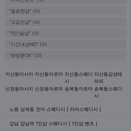
"깔끔한샵"
(0)
"고급진샵"
(0)
"1인1실샵"
(0)
"시간내상NO"
(0)
"재방문OK"
(0)
키워드
지산동마사지
지산동아로마
지산동스웨디
지산동감성테
시
라피
신장동마사지
신장동아로마
송북동아로마
송북동스웨디
시
관련자료
노원 상계동 건마 스웨디시 [ 라라스웨디시 ]
강남 강남역 1인샵 스웨디시 [ 1인샵 벤츠 ]