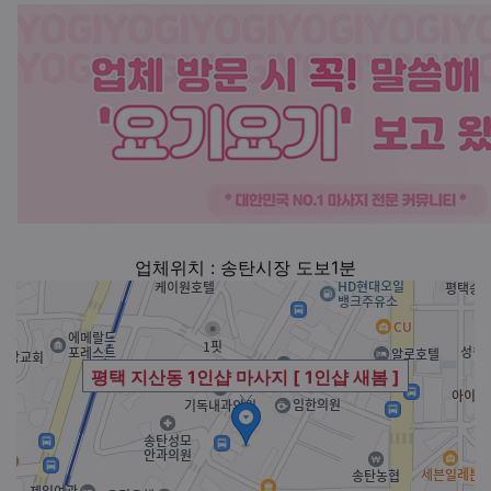
업체위치 : 송탄시장 도보1분
평택 지산동 1인샵 마사지 [ 1인샵 새봄 ]