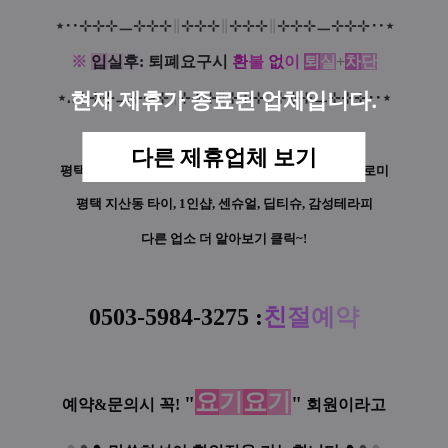
⋆
‥
⊹
⊹
⊹
ㅡ
⊹
⊹
⊹
∥
⊹
⊹
⊹
∥
⊹
⊹
⊹
∥
⊹
⊹
⊹
ㅡ
⊹
⊹
⊹‥
⋆
※
입
실
후
: 퇴폐요구시
환
불
없
이
퇴
실
+
차
단
현재 제휴가 종료된 업체입니다.
⋆
‥
⊹
⊹
⊹
ㅡ
⊹
⊹
⊹
∥
⊹
⊹
⊹
∥
⊹
⊹
⊹
∥
⊹
⊹
⊹
ㅡ
⊹
⊹
⊹‥
⋆
다른 제휴업체 보기
평택 지산동
1인샵 새봄
건마, 아로마, 스웨디시, 로미로미
평택 지산동 타이, 1인샵, 센슈얼, 딥티슈, 감성테라피
다른 업소 더 알아보기 클릭~!
0503-5984-3275
:
친
절
예
약
요
기
요
기
"
"
예약&문의시 꼭!
회원이라고