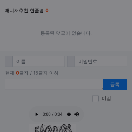
매니저추천 한줄평
0
등록된 댓글이 없습니다.
댓글쓰기
필수
필수
이름
비밀번호
현재
0
글자 / 15글자 이하
등록
비밀
이모티
폰트어
동영
이
새