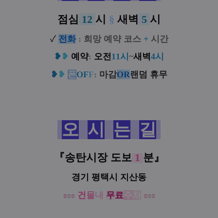
점심
12
시
§
새벽
5
시
✓
전
화
:
희망 예약 코스
+
시간
❥
❥
예약
:
오전
11시
~
새벽
4시
❥
❥
폰
OF
F
:
마감
O
R
랜덤 휴무
오
시
는
길
『
송탄시장
도보
1
분
』
경기 평택시 지산동
ʚ
ʚ
ʚ
건
물
내
무료
주
차
ɞ
ɞ
ɞ