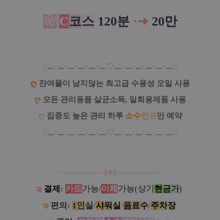
❀
C
코
스
120분
·
➜
20
만
∥
ㅡ
·
ㅡ
·
ㅡ
·
ㅡ
·
ㅡ
·
ㅡ
♡
ㅡ
·
ㅡ
·
ㅡ
·
ㅡ
·
ㅡ
·
ㅡ
∥
ღ
잔여물이 남지않는 최고급 수용성 오일 사용
ღ
모든 관리용품 살균소독, 일회용제품 사용
ღ
집중도 높은 관리 하루
소
수
인
원
만 예약
∥
ㅡ
·
ㅡ
·
ㅡ
·
ㅡ
·
ㅡ
·
ㅡ
♡
ㅡ
·
ㅡ
·
ㅡ
·
ㅡ
·
ㅡ
·
ㅡ
∥
╭╼|
══
═
══
═
══
∥
✱
∥
══
═
═
═
═══
|╾╮
ಇ
결제
:
카
드
가능/
이
체
가능(상기
현
금
가
)
ఇ
편의
:
1
인
실
/
샤
워
실
/
음
료
수
/
주
차
장