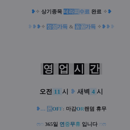
❥
✧
상기종목
테
라
피
수료
완료
✧
❥
❥
❥
❥
✧
정
성
가득
&
꼼
꼼
가득
✧
❥
❥
❥
영
업
시
간
오전
11
시
❥
새벽
4
시
❥
…
폰
OF
F
:
마감
O
R
랜덤 휴무
ෆ
ෆ
365일
연
중
무
휴
입니다
ෆ
ෆ