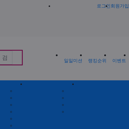
로그인
회원가입
일일미션
랭킹순위
이벤트
회원게시판
제휴안내
공지사항
제휴안내
가입인사
광고위치
출석체크
옵션안내
포인트안내
제휴문의
회원별랭킹
월간집계표