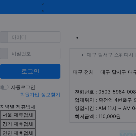
울산 제휴업체
강원 제휴업체
광주 제휴업체
제주 제휴업체
필수
아이디
대구 감삼동 
필수
비밀번호
업체 정보
대구 달서구
대구 달서구 스웨디시 
로그인
지역1
테마
대구 전체
대구 달서구
대
자동로그인
전화번호 : 0503-5984-008
회원가입
정보찾기
업체위치 : 죽전역 4번출구 
지역별 제휴업체
영업시간 : AM 11시 ~ AM 
서울 제휴업체
최저금
최저금액 : 110,000원
경기 제휴업체
본문
인천 제휴업체