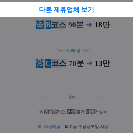
다른 제휴업체 보기
❀
B
코
스
90분
➜
18
만
*❥
┼
스 페 셜
┼
❥*
❀
C
코
스
70분
➜
13
만
╭╼|
═
═
═
═
═
═
═
∥
✱
∥
═
═
═
═
═
═
═
|╾╮
카
드
/
이
체
≪
현
금
가
기
준
,
불
가
가
능
≫
ఇ
:
사
용
제
품
-
최
고
급
수
용
성
오
일
사
용