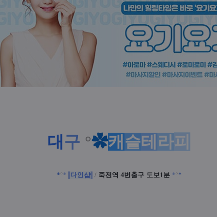
대
구
°
✿
캐
슬
테
라
피
*
°
*
다인샵
/
죽전역 4번출구 도보1분
*
°
*