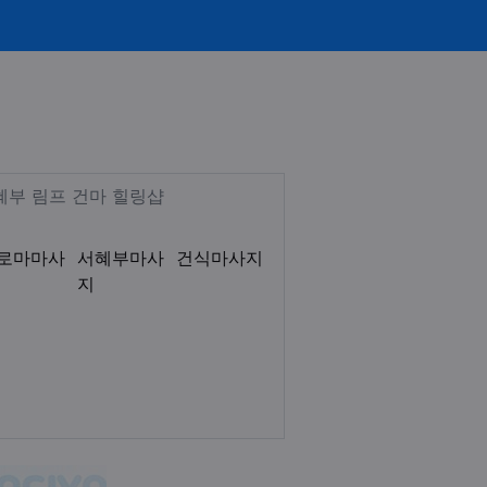
디시 로미로미 감성테라피 1인샵
Description
혜부 림프 건마 힐링샵
로마마사
서혜부마사
건식마사지
지