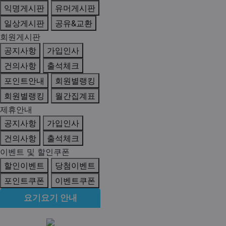
익명게시판
유머게시판
일상게시판
공유&교환
회원게시판
공지사항
가입인사
건의사항
출석체크
포인트안내
회원별랭킹
회원별랭킹
월간집계표
제휴안내
공지사항
가입인사
건의사항
출석체크
이벤트 및 할인쿠폰
할인이벤트
당첨이벤트
포인트쿠폰
이벤트쿠폰
요기요기 안내