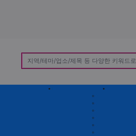
홈타이(방문)
고객센터
커뮤니티
자유게시판
질문게시판
익명게시판
유머게시판
일상게시판
공유&교환