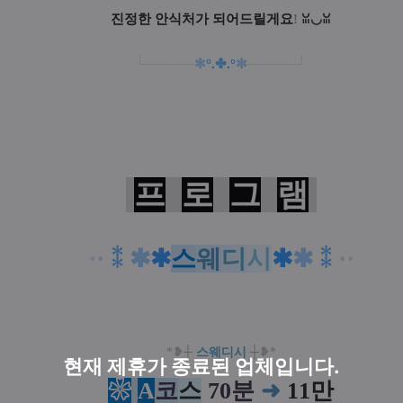
진정한 안식처가 되어드릴게요
!
ꈍ◡ꈍ
└─
─
─
─
─
✼
°
.
✤
.
°
✼
──
─
─
─┘
프
로
그
램
·
·
⁑
✱
✱
스
웨
디
시
✱
✱
⁑
·
·
*❥
┼
스웨디시
┼
❥*
현재 제휴가 종료된 업체입니다.
❀
A
코
스
70분
➜
11만