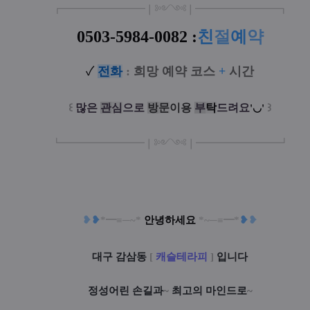
┏
━
━━━
━━━
━
❘༻༺❘
━
━━━
━━━
━
┓
0503-5984-
0082 :
친
절
예
약
✓
전
화
:
희망 예약 코스
+
시간
꒰
많은
관
심
으로
방
문
이
용
부
탁
드려요
꒱
'◡'
┗
━━━━━
━
━
━
❘༻༺❘
━
━━━
━━━
━
┛
❥
❥
*
━≡
─
~
*
안녕하세요
*
~
─
≡━
*
❥
❥
대구 감삼동
[
캐슬테라피
]
입니다
정성어린 손길과
~
최고의 마인드로
~