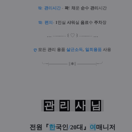
ఇ
:
관
리
시
간
-
꽉
!
채
운
순
수
관
리
시간
ఇ
:
편
의
-
1
인
실
샤
워
실
음
료
수
주
차
장
…
--
--
-
--
--
꒰
♡
꒱
--
--
-
--
--
…
ღ
모
든
관
리
용
품
살
균
소
독
,
일
회
용
품
사
용
╰╼
|
═
═
═
═
═
═
═
∥
✱
∥
═
═
═
═
═
═
═
|
╾╯
관
리
사
님
전원
『
한
국인
/
20대
』
여
매니저