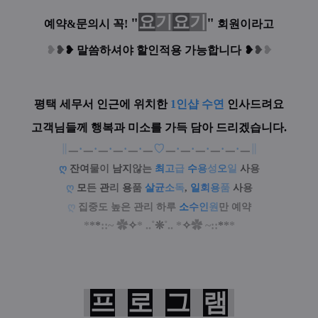
요
기
요
기
"
"
예약&문의시 꼭!
회원이라고
❥
❥
❥
말씀하셔야 할인적용 가능합니다
❥
❥
❥
평택 세무서 인근에 위치한
1인샵 수연
인사드려요
고객님들께 행복과 미소를 가득 담아 드리겠습니다.
∥
ㅡ
·
ㅡ
·
ㅡ
·
ㅡ
·
ㅡ
·
ㅡ
♡
ㅡ
·
ㅡ
·
ㅡ
·
ㅡ
·
ㅡ
·
ㅡ
∥
ღ
잔여
물이
남지
않는
최
고
급
수
용
성
오
일
사
용
ღ
모
든
관
리
용
품
살
균
소
독
,
일
회
용
품
사
용
ღ
집중도 높은 관리 하루
소
수
인
원
만 예약
*
*
*
::~
✿
✧
* ..˚
❊
˚.. *
✧
✿
~
::
*
*
*
프
로
그
램