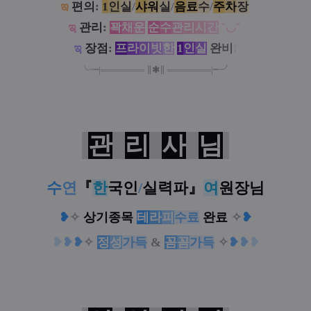
ఇ
편의
:
1
인
실
/
샤
워
실
/
음
료
수
/
주
차
장
ಇ
관리
:
꽉
채
운
순
수
관
리
시
간
˘◡˘
ಇ
장점
:
프
라
이
빗
한
1
인
실
완
비
!
╰╼
|
═
═
═
═
═
═
═
∥
✱
∥
═
═
═
═
═
═
═
|
╾╯
관
리
사
님
수
연
『
한
국인
/
실력파
』
여
원장님
❥
✧
상기종목
테
라
피
수료
완료
✧
❥
❥
❥
❥
✧
정
성
가득
&
꼼
꼼
가득
✧
❥
❥
❥