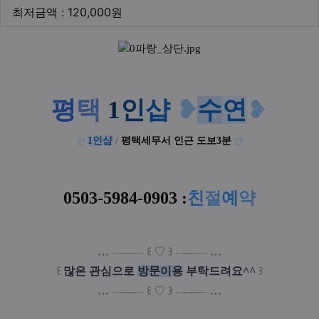
최저금액
최저금액 : 120,000원
본문
평
택
1
인
샵
❥
수
연
❥
ღ
1인샵
/
평택세무서 인근 도보3분
ღ
0503-5984-0903
:
친
절
예
약
…
--
--
-
--
--
꒰
♡
꒱
--
--
-
--
--
…
꒰
많은 관심으로
방
문
이
용
부탁드려요^^
꒱
…
--
--
-
--
--
꒰
♡
꒱
--
--
-
--
--
…