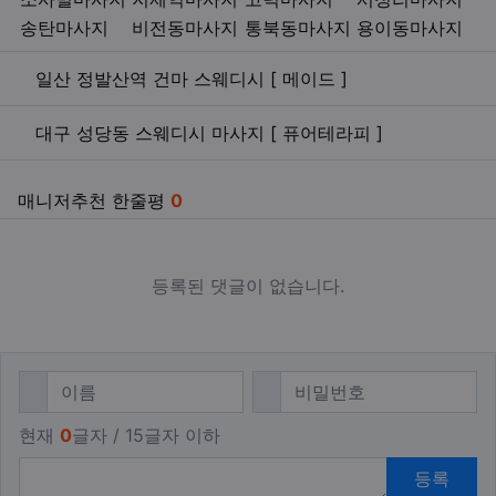
송탄마사지
비전동마사지
통북동마사지
용이동마사지
관련자료
일산 정발산역 건마 스웨디시 [ 메이드 ]
대구 성당동 스웨디시 마사지 [ 퓨어테라피 ]
매니저추천 한줄평
0
등록된 댓글이 없습니다.
댓글쓰기
필수
필수
이름
비밀번호
현재
0
글자 / 15글자 이하
등록