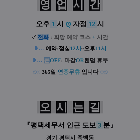
영
업
시
간
오후
1
시
ღ
자정
12
시
✓
전
화
:
희망 예약 코스
+
시간
❥
…
예약
:
점심
12시
~
오후
11시
❥
…
폰
OF
F
:
마감
O
R
랜덤 휴무
ෆ
ෆ
365일
연
중
무
휴
입니다
ෆ
ෆ
오
시
는
길
『
평택세무서 인근
도보
3
분
』
경기 평택시 죽백동