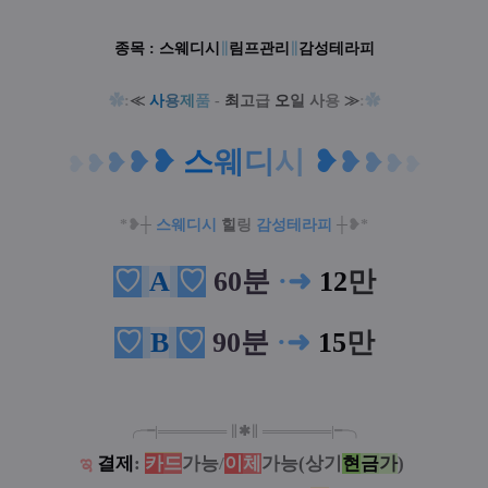
종목 :
스웨디시
∥
림프관리
∥
감성테라피
✿
:
≪
사
용
제
품
-
최
고
급
오
일
사
용
≫
:
✿
❥
스
웨
디
시
❥
❥
❥
❥
❥
❥
❥
❥
❥
*❥
┼
스웨디시
힐
링
감성테라피
┼
❥*
♡
A
♡
60분
·
➜
12
만
♡
B
♡
90분
·
➜
15
만
╭╼|
═
═
═
═
═
═
═
∥
✱
∥
═
═
═
═
═
═
═
|╾╮
ಇ
결제
:
카
드
가능
/
이
체
가능(상기
현
금
가
)