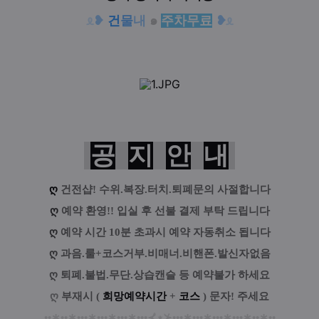
ᦸ
❥
건
물
내
๑
주차무료
❥
ᦸ
공
지
안
내
ღ
건전샵! 수위.복장.터치.퇴폐문의 사절합니다
ღ
예약 환영!! 입실 후 선불 결제 부탁 드립니다
ღ
예약 시간 10분 초과시 예약 자동취소 됩니다
ღ
과음.룰+코스거부.비매너.비핸폰.발신자없음
ღ
퇴폐.불법.무단.상습캔슬 등 예약불가 하세요
ღ
부재시 (
희망예약시간
+
코스
) 문자! 주세요
••
∗
••
∗
•••
∗
•••
∗
•••
∗
•••
⊀
⋆
⊁
•••
∗
•••
∗
•••
∗
•••
∗
••
∗
••