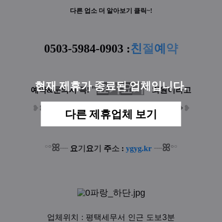
다른 업소 더 알아보기 클릭~!
0503-5984-0903
:
친
절
예
약
현재 제휴가 종료된 업체입니다.
요
기
요
기
"
"
예약&문의시 꼭!
회원이라고
❥
❥
❥
말씀하셔야 할인적용 가능합니다
❥
❥
❥
다른 제휴업체 보기
ꕤ
ꕤ
°
°
°
°
┈
요
기
요
기
주
소
:
ygyg.kr
┈
업체위치 : 평택세무서 인근 도보3분