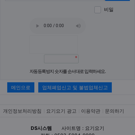
비밀
이모티
폰트어
동영
이
새
자동등록방지 숫자를 순서대로 입력하세요.
메인으로
업체폐업신고 및 불법업체신고
개인정보처리방침
요기요기 광고
이용약관
문의하기
DS시스템
사이트명 : 요기요기