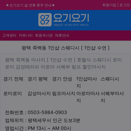
회원가입
|
로그인
★요기요기 설 연휴 휴무 안내★
★ 요기요기 업체회원 안내사항 ★
메뉴
불건전한 게시글은 삭제 및 회원탈퇴 됩니다.
합법적이고 건전한 업체와 광고를 제휴합니다.
고객센터
커뮤니티
회원게시판
제휴안내
평택 죽백동 1인샵 스웨디시 [ 1
평택 죽백동 1인샵 스웨디시 [ 1인샵 수연 ]
업체 정보
평택 죽백동 마사지 [ 1인샵 
평택 죽백동 마사지 [ 1인샵 수연 ] 호텔식 스웨디시 로미
Description
로미 감성테라피 아로마 서혜부 림프 할인마사지
지역1
테마
경기 전체
경기 평택
경기 안성
1인샵마사
스웨디시
지
로미로미
감성마사지
림프마사지
아로마마사
서혜부마사
지
지
업체연락처
전화번호 : 0503-5984-0903
업체위치
업체위치 : 평택세무서 인근 도보3분
영업시간
영업시간 : PM 13시 ~ AM 00시