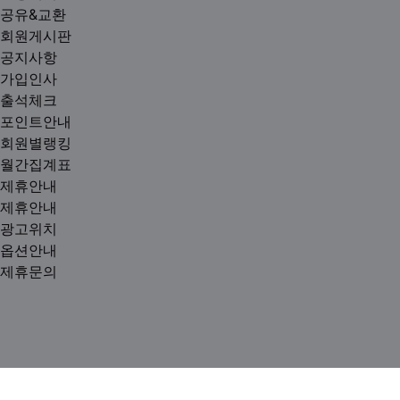
공유&교환
회원게시판
공지사항
가입인사
출석체크
포인트안내
회원별랭킹
월간집계표
제휴안내
제휴안내
광고위치
옵션안내
제휴문의