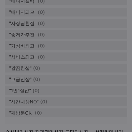
"매니저실력"
(0)
"매니저외모"
(0)
"사장님친절"
(0)
"중저가추천"
(0)
"가성비최고"
(0)
"서비스최고"
(0)
"깔끔한샵"
(0)
"고급진샵"
(0)
"1인1실샵"
(0)
"시간내상NO"
(0)
"재방문OK"
(0)
키워드
소사벌마사지
지제역마사지
고덕마사지
서정리마사지