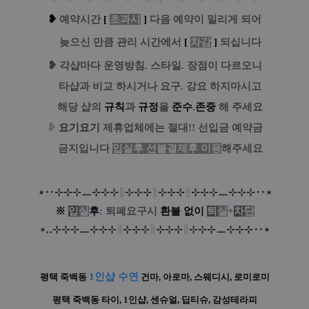
❥
예
약시간
[
초과시
]
다음 예약이 밀리게 되어
늦으신 만큼 관리 시간에서
[
차감
]
되십니다
❥
각샵마다 운영방침. 스타일. 장점이 다르오니
타샵과 비교 하시거나 요구. 강요 하지마시고
해당 샵의
규칙
과
규정
을
준수
.
존중
해 주세요
❥
요기요기
제휴업체에는 절대!! 선입금 예약금
금지
입니다
입실후 선불결제후 이용
해주세요
⋆
‥
⊹
⊹
⊹
ㅡ
⊹
⊹
⊹
∥
⊹
⊹
⊹
∥
⊹
⊹
⊹
∥
⊹
⊹
⊹
ㅡ
⊹
⊹
⊹‥
⋆
※
입
실
후
: 퇴폐요구시
환
불
없
이
퇴
실
+
차
단
⋆
‥
⊹
⊹
⊹
ㅡ
⊹
⊹
⊹
∥
⊹
⊹
⊹
∥
⊹
⊹
⊹
∥
⊹
⊹
⊹
ㅡ
⊹
⊹
⊹‥
⋆
1인샵 수연
평택 죽백동
건마, 아로마, 스웨디시, 로미로미
평택 죽백동
타이, 1인샵, 센슈얼, 딥티슈, 감성테라피