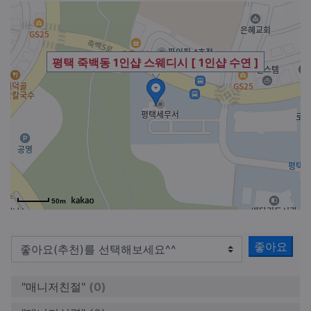
평택 죽백동 1인샵 스웨디시 [ 1인샵 수연 ]
50m
좋아요
"매니저친절"
(0)