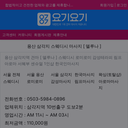
회원가입
|
로그인
합법적이고 건전한 업체와 광고를 제휴합니다.
★요기요기 설 연휴 휴무 안내★
★ 요기요기 업체회원 안내사항 ★
메뉴
불건전한 게시글은 삭제 및 회원탈퇴 됩니다.
고객센터
커뮤니티
회원게시판
제휴안내
용산 삼각지 스웨디시 마사지 [ 
용산 삼각지 스웨디시 마사지 [ 델루나 ]
업체 정보
용산 삼각지역 건마 [ 델루나 ]
용산 삼각지역 건마 [ 델루나 ] 스웨디시 로미로미 감성테라피 림프
Description
아로마 서혜부 센슈얼 1인샵 한국인마사지
지역1
테마
서울 전체
서울 용산
서울 삼각지
한국마사지
왁싱(토탈샵)
스웨디시
로미로미
감성마사지
림프마사지
아로마마사
지
업체연락처
전화번호 : 0503-5984-0896
업체위치
업체위치 : 삼각지역 10번출구 도보2분
영업시간
영업시간 : AM 11시 ~ AM 03시
최저금액
최저금액 : 110,000원