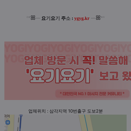
ꕤ
ꕤ
°
°
°
°
┈
요
기
요
기
주
소
:
ygyg.kr
┈
업체위치 : 삼각지역 10번출구 도보2분