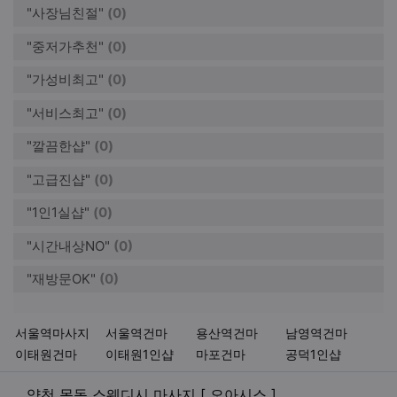
"사장님친절"
(0)
"중저가추천"
(0)
"가성비최고"
(0)
"서비스최고"
(0)
"깔끔한샵"
(0)
"고급진샵"
(0)
"1인1실샵"
(0)
"시간내상NO"
(0)
"재방문OK"
(0)
키워드
서울역마사지
서울역건마
용산역건마
남영역건마
이태원건마
이태원1인샵
마포건마
공덕1인샵
관련자료
양천 목동 스웨디시 마사지 [ 오아시스 ]