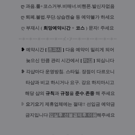
ღ
과음.룰+코스거부.비매너.비핸폰.발신자없음
ღ
퇴폐.불법.무단.상습캔슬 등 예약불가 하세요
ღ
부재시 (
희망예약시간
+
코스
) 문자! 주세요
••
∗
••
∗
•••
∗
•••
∗
•••
∗
•••
⊀
⋆
⊁
•••
∗
•••
∗
•••
∗
•••
∗
••
∗
••
❥
예
약시간
[
초과시
]
다음 예약이 밀리게 되어
늦으신 만큼 관리 시간에서
[
차감
]
되십니다
❥
각샵마다 운영방침. 스타일. 장점이 다르오니
타샵과 비교 하시거나 요구. 강요 하지마시고
해당 샵의
규칙
과
규정
을
준수
.
존중
해 주세요
❥
요기요기
제휴업체에는 절대!! 선입금 예약금
금지
입니다
입실후 선불결제후 이용
해주세요