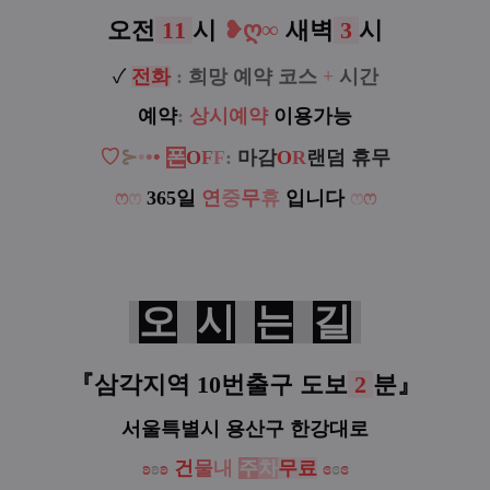
오전
11
시
❥
ღ
∞
새벽
3
시
✓
전
화
:
희망 예약 코스
+
시간
예약
:
상시예약
이용가능
♡
⊱
•
•
•
폰
O
F
F
:
마감
O
R
랜덤 휴무
ෆ
ෆ
365일
연
중
무
휴
입니다
ෆ
ෆ
오
시
는
길
『삼각지역 10번출구 도보
2
분
』
서울특별시 용산구 한강대로
ʚ
ʚ
ʚ
건
물
내
주
차
무료
ɞ
ɞ
ɞ