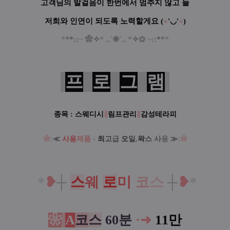
고객님의 발걸음이 한번에서 멈추지 않고 늘
저희와 인연이 되도록 노력할게요
(
●
'◡'
●
)
*
*
*
::~
✿
✧
* ..˚
❊
˚.. *
✧
✿
~
::
*
*
*
프
로
그
램
종목 :
스웨디시
∥
림프관리
∥
감성테라피
✿
:
≪
사용
제품
-
최
고
급
오
일
,
왁
스
사
용
≫
:
✿
*
❥
┼
스
웨
로
미
코
스
┼
❥
*
❀
A
코
스
60분
·
➜
11만