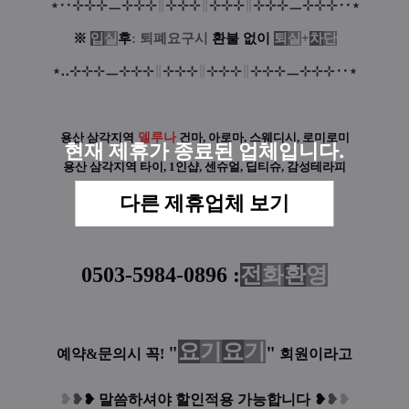
⋆
‥
⊹
⊹
⊹
ㅡ
⊹
⊹
⊹
∥
⊹
⊹
⊹
∥
⊹
⊹
⊹
∥
⊹
⊹
⊹
ㅡ
⊹
⊹
⊹‥
⋆
※
입
실
후
: 퇴폐요구시
환
불
없
이
퇴
실
+
차
단
⋆
‥
⊹
⊹
⊹
ㅡ
⊹
⊹
⊹
∥
⊹
⊹
⊹
∥
⊹
⊹
⊹
∥
⊹
⊹
⊹
ㅡ
⊹
⊹
⊹‥
⋆
용산 삼각지역
델루나
건마, 아로마, 스웨디시, 로미로미
현재 제휴가 종료된 업체입니다.
용산 삼각지역 타이, 1인샵, 센슈얼, 딥티슈, 감성테라피
다른 업소 더 알아보기 클릭~!
다른 제휴업체 보기
0503-5984-0896
:
전
화
환
영
요
기
요
기
"
"
예약&문의시 꼭!
회원이라고
❥
❥
❥
말씀하셔야 할인적용 가능합니다
❥
❥
❥