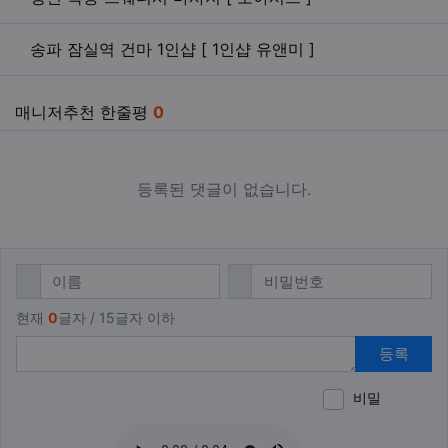
송파 잠실역 건마 1인샵 [ 1인샵 유앤미 ]
매니저추천 한줄평
0
등록된 댓글이 없습니다.
댓글쓰기
필수
필수
이름
비밀번호
현재
0
글자 / 15글자 이하
등록
비밀
이모티
폰트어
동영
이
새