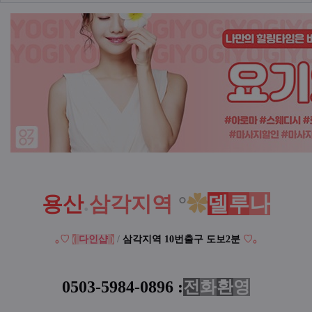
본문
용산
.
삼각지역
°
✿
델
루
나
｡♡
(
다인샵
)
/
삼각지역 10번출구 도보2분
♡
｡
0503-5984-0896
:
전
화
환
영