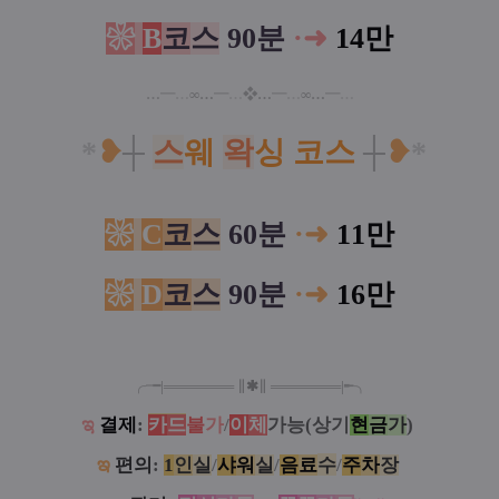
❀
B
코
스
90분
·
➜
14만
…
━
…
∞
…
━
…
❖
…
━
…
∞
…
━
…
*
❥
┼
스
웨
왁
싱
코
스
┼
❥
*
❀
C
코
스
60분
·
➜
11만
❀
D
코
스
90분
·
➜
16만
╭╼|
═
═
═
═
═
═
═
∥
✱
∥
═
═
═
═
═
═
═
|╾╮
ಇ
결제
:
카
드
불
가
/
이
체
가능(상기
현
금
가
)
ఇ
편의
:
1
인
실
/
샤
워
실
/
음
료
수
/
주
차
장