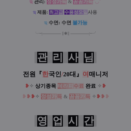
ಇ
관리
:
정
성
가
득
&
꼼
꼼
가
득
˘◡˘
ಇ
제품
:
최
고
급
수
용
성
오
일
사
용
ಇ
수면: 수면
불가능
╰╼
|
═
═
═
═
═
═
═
∥
✱
∥
═
═
═
═
═
═
═
|
╾╯
관
리
사
님
전원『
한
국인
/
20대
』
여
매니저
❥
✧
상기종목
테
라
피
수료
완료
✧
❥
❥
❥
❥
✧
정
성
가
득
&
꼼
꼼
가
득
✧
❥
❥
❥
영
업
시
간