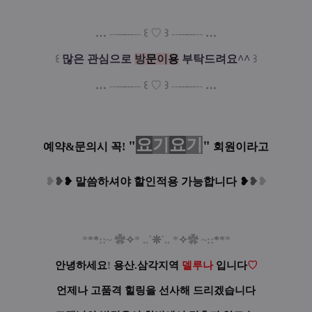
…
--
--
-
--
--
꒰
♡
꒱
--
--
-
--
--
…
꒰
많은 관심으로
방
문
이
용
부탁드려요^^
꒱
…
--
--
-
--
--
꒰
♡
꒱
--
--
-
--
--
…
요
기
요
기
"
"
예약&문의시 꼭!
회원이라고
❥
❥
❥
말씀하셔야 할인적용 가능합니다
❥
❥
❥
*
*
*
::~
✿
✧
* ..˚
❊
˚.. *
✧
✿
~
::
*
*
*
안녕하세요
!
용산.삼각지역
델루나
입니다
♡
언제나 고품격 힐링을 선사해 드리겠습니다