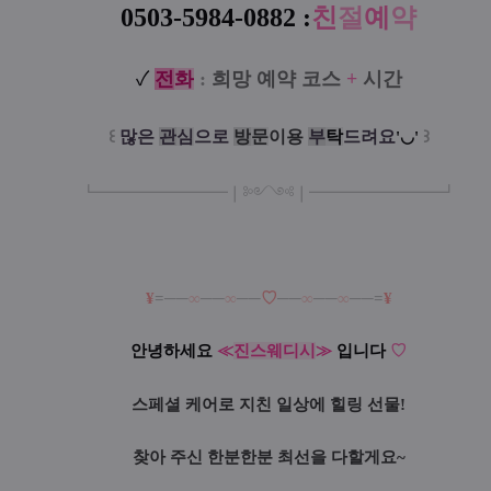
0503-5984-0882 :
친
절
예
약
✓
전
화
:
희망 예약 코스
+
시간
꒰
많은
관
심
으로
방
문
이
용
부
탁
드려요
꒱
'◡'
┗
━━━━━
━
━
━
❘༻༺❘
━
━━━
━━━
━
┛
¥
=──
∞
──
∞
──
♡
──
∞
──
∞
──=
¥
안녕하세요
≪
진스웨디시
≫
입니다
♡
스페셜 케어로 지친 일상에 힐링 선물!
찾아 주신 한분한분 최선을 다할게요~