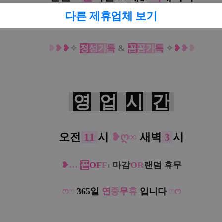
다른 제휴업체 보기
❥
✧
상기종목
테
라
피
수료
완료
✧
❥
❥
❥
❥
✧
정
성
가
득
&
꼼
꼼
가
득
✧
❥
❥
❥
영
업
시
간
❥
오전
11
시
ღ
∞
새벽
3
시
❥
…
폰
O
F
F
:
마감
O
R
랜덤 휴무
ෆ
ෆ
365일
연
중
무
휴
입니다
ෆ
ෆ