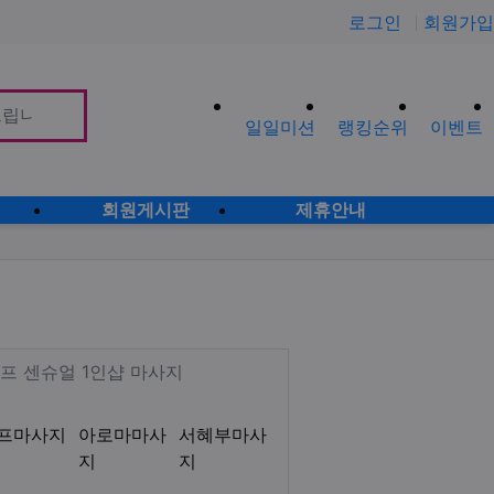
로그인
회원가입
일일미션
랭킹순위
이벤트
사이
회원게시판
제휴안내
 ]
디시 로미로미 감성테라피 아로마
Description
프 센슈얼 1인샵 마사지
프마사지
아로마마사
서혜부마사
지
지