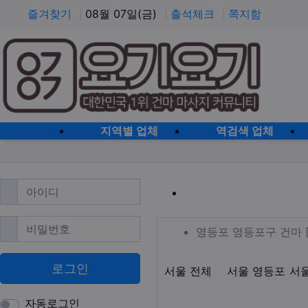
즐겨찾기
08월 07일(금)
출석체크
쪽지함
홈으로
지역별 업체
역검색 업체
필수
아이디
영등포 영등포
필수
비밀번호
업체 정보
영등포 영등
영등포 영등포구 건마 
로그인
지역1
테마
서울 전체
서울 영등포
서
자동로그인