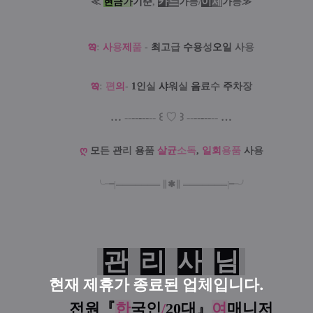
카
드
/
이
체
≪
현
금
가
기
준
,
가
능
가
능
≫
ఇ
:
사
용
제
품
-
최
고
급
수
용
성
오
일
사
용
ఇ
:
편
의
-
1
인
실
샤
워
실
음
료
수
주
차
장
…
--
--
-
--
--
꒰
♡
꒱
--
--
-
--
--
…
ღ
모
든
관
리
용
품
살
균
소
독
,
일
회
용
품
사
용
╰╼
|
═
═
═
═
═
═
═
∥
✱
∥
═
═
═
═
═
═
═
|
╾╯
관
리
사
님
현재 제휴가 종료된 업체입니다.
전원『
한
국인
/
20대
』
여
매니저