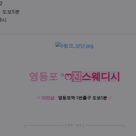
업체연락처
2
업체위치
구 도보5분
영업시간
03시
액
ෆ
영등포
°
진
스웨디시
❊
다인샵
/
영등포역 5번출구 도보5분
❊
┏
━
━━━
━━━
━
❘༻༺❘
━
━━━
━━━
━
┓