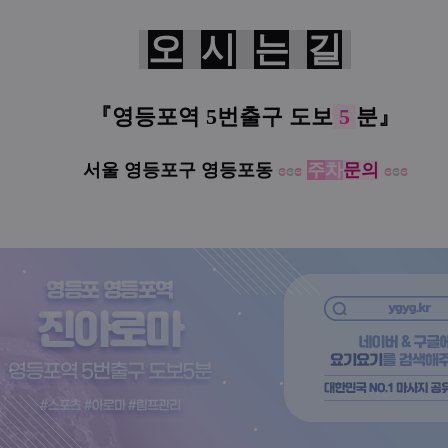
오
시
는
길
『
영등포역 5번출구
도보
5
분
』
서울 영등포구 영등포동
ɞ
ɞ
ɞ
주
차
문의
ɞ
ɞ
ɞ