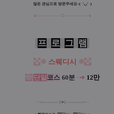
많은 관심으로 방문주세요~
(
●
'◡'
●
)
¥
=──
∞
──
∞
──
♡
──
∞
──
∞
──=
¥
프
로
그
램
❖
✱
스웨디시
✱
❖
❀
단일
코
스
60분
·
➜
12만
╭╼|
═
═
═
═
═
═
═
∥
✱
∥
═
═
═
═
═
═
═
|╾╮