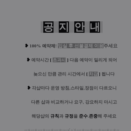
공
지
안
내
❥
입실 후 선불결제 이용
주세요
100% 예약제
!
❥
예
약시간
[
초과시
]
다음 예약이 밀리게 되어
....
늦으신 만큼 관리 시간에서
[
차감
]
됩니다
❥
각샵마다 운영 방침,스타일,장점이 다르오니
....
다른 샵과 비교하거나 요구, 강요하지 마시고
....
해당샵의
규칙
과
규정
을
준수
.
존중
해 주세요
••
∗
••
∗
•••
∗
•••
∗
•••
∗
•••
⊀
⋆
⊁
•••
∗
•••
∗
•••
∗
•••
∗
••
∗
••