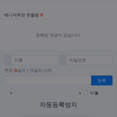
매니저추천 한줄평
0
등록된 댓글이 없습니다.
댓글쓰기
필수
필수
이름
비밀번호
현재
0
글자 / 15글자 이하
등록
비밀
이모티
폰트어
동영
이
새
자동등록방지