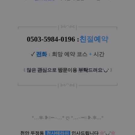
┏
━
━━━
━━━
━
❘༻༺❘
━
━━━
━━━
━
┓
0503-5984-
0196 :
친
절
예
약
✓
전
화
:
희망 예약 코스
+
시간
꒰
많은
관
심
으로
방
문
이
용
부
탁
드려요
꒱
'◡'
┗
━━━━━
━
━
━
❘༻༺❘
━
━━━
━━━
━
┛
*…✼-❥≡━─…* ღ *…─━≡❥-✼…*
천안 두정동
천사테라피
인사드립니다
˘◡˘
✿
✿