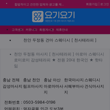
회원가입
|
로그인
합법적이고 건전한 업체와 광고를 제휴합니다.
★요기요기 설 연휴 휴무 안내★
메뉴
★ 요기요기 업체회원 안내사항 ★
불건전한 게시글은 삭제 및 회원탈퇴 됩니다.
고객센터
커뮤니티
회원게시판
제휴안내
천안 두정동 건마 스웨디시 [
천안 두정동 건마 스웨디시 [ 천사테라피 ]
업체 정보
천안 두정동 마사지 [ 천사
천안 두정동 마사지 [ 천사테라피 ] 아로마 스웨디시
로미로미 감성테라피 ★ 전원 20대 한국인 ★ 핫타
Description
임
지역1
테마
충남 전체
충남 천안
충남 아산
한국마사지
스웨디시
감성마사지
림프마사지
아로마마사
서혜부마사
건식마사지
지
지
업체연락처
전화번호 : 0503-5984-0196
업체위치
업체위치 : 먹자골목 인근 도보3분