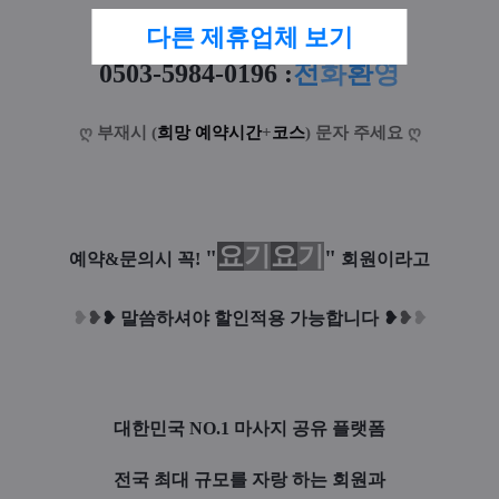
다른 제휴업체 보기
0503-5984-0196
:
전
화
환
영
ღ
부재시 (
희망 예약시간
+
코스
) 문자 주세요
ღ
요
기
요
기
"
"
예약&문의시 꼭!
회원이라고
❥
❥
❥
말씀하셔야 할인적용 가능합니다
❥
❥
❥
대한민국 NO.1 마사지 공유 플랫폼
전국 최대 규모를 자랑 하는 회원과