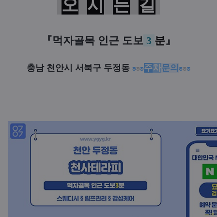
오
시
는
길
『
먹자골목 인근
도보
3
분
』
충남 천안시 서북구 두정동
ʚ
ʚ
ʚ
주
차
문의
ɞ
ɞ
ɞ