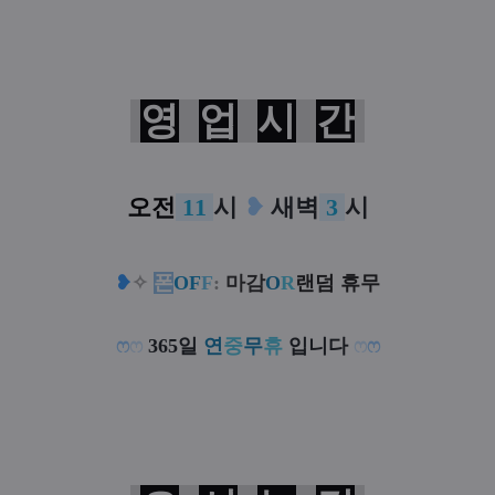
영
업
시
간
오전
11
시
❥
새벽
3
시
❥
✧
폰
OF
F
:
마감
O
R
랜덤 휴무
ෆ
ෆ
365일
연
중
무
휴
입니다
ෆ
ෆ