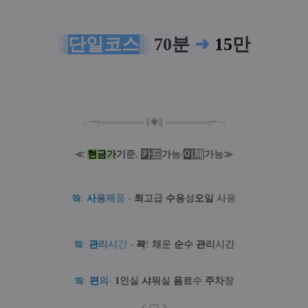
단일코스
70분
➜
15
만
╭╼|
═
═
═
═
═
═
═
∥
✱
∥
═
═
═
═
═
═
═
|╾╮
카
드
/
이
체
≪
현
금
가
기
준
,
가
능
가
능
≫
ఇ
:
사
용
제
품
-
최
고
급
수
용
성
오
일
사
용
ఇ
:
관
리
시
간
-
꽉
!
채
운
순
수
관
리
시간
ఇ
:
편
의
-
1
인
실
샤
워
실
음
료
수
주
차
장