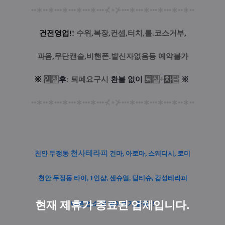
••
∗
••
∗
•••
∗
•••
∗
•••
∗
•••
⊀
⋆
⊁
•••
∗
•••
∗
•••
∗
•••
∗
••
∗
••
건전영업!!
수위,복장,컨셉,터치,룰.코스거부,
과음,무단캔슬,비핸폰.발신자없음등 예약불가
※
입
실
후
: 퇴폐요구시
환
불
없
이
퇴
실
+
차
단
※
••
∗
••
∗
•••
∗
•••
∗
•••
∗
•••
⊀
⋆
⊁
•••
∗
•••
∗
•••
∗
•••
∗
••
∗
••
천사테라피
천안 두정동
건마, 아로마, 스웨디시, 로미
천안 두정
동 타이, 1인샵, 센슈얼, 딥티슈, 감성테라피
현재 제휴가 종료된 업체입니다.
다른 업소 더 알아보기 클릭~!