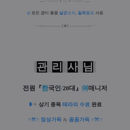
…
--
--
-
--
--
꒰
♡
꒱
--
--
-
--
--
…
ღ
모
든
관
리
용
품
살
균
소
독
,
일
회
용
품
사
용
╰╼
|
═
═
═
═
═
═
═
∥
✱
∥
═
═
═
═
═
═
═
|
╾╯
관
리
사
님
전원
『
한
국인
/
20대
』
여
매니저
❥
✧
상기 종목
테라피 수료
완료
ෆ
ꕮ
ෆ
정성가득
&
꼼꼼가득
ෆ
ꕮ
ෆ