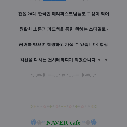
전원 20대 한국인 테라피스트님들로 구성이 되어
원활한 소통과 피드백을 통한 원하는 스타일로~
케어를 받으며 힐링하고 가실 수 있습니다! 항상
최선을 다하는 천사테라피가 되겠습니다.
♥__♥
*…✼-❥≡━─…* ღ *…─━≡❥-✼…*
✲
✲
*-*
✿
*
❖
*
✿
*
✲
✲
*
✿
*
❖
*
✿
*-*
✲
✲
✿
*
NAVER
cafe
*
✿
✿
✿