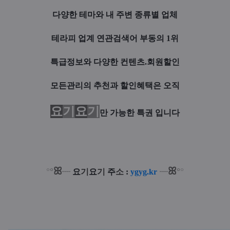
다양한 테마와 내 주변 종류별 업체
테라피 업계 연관검색어 부동의 1위
특급정보와 다양한 컨텐츠.회원할인
모든관리의 추천과 할인혜택은 오직
요
기
요
기
만 가능한 특권 입니다
ꕤ
ꕤ
°
°
°
°
┈
요
기
요
기
주
소
:
ygyg.kr
┈