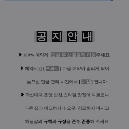
공
지
안
내
❥
입실 후 선불결제 이용
주세요
100% 예약제
!
❥
예
약시간
[
초과시
]
다음 예약이 밀리게 되어
....
늦으신 만큼 관리 시간에서
[
차감
]
됩니다
❥
각샵마다 운영 방침,스타일,장점이 다르오니
....
다른 샵과 비교하거나 요구, 강요하지 마시고
....
해당샵의
규칙
과
규정
을
준수
.
존중
해 주세요