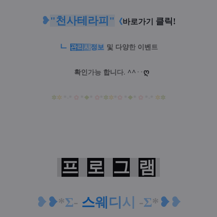
❥
"
천사테라피
"
클릭!
《
바로가기
ㄴ
관
리
사
정
보
및
다양
한
이벤
트
^^
‥
ღ
확인
가능
합니
다.
✲
✲
*-*
✿
*
❖
*
✿
*
✲
✲
*
✿
*
❖
*
✿
*-*
✲
✲
프
로
그
램
❥
❥
*
Σ
-
스
웨
디
시
-
Σ
*
❥
❥