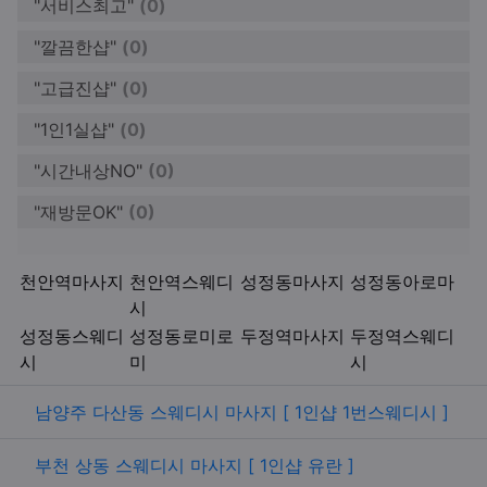
"서비스최고"
(0)
"깔끔한샵"
(0)
"고급진샵"
(0)
"1인1실샵"
(0)
"시간내상NO"
(0)
"재방문OK"
(0)
키워드
천안역마사지
천안역스웨디
성정동마사지
성정동아로마
시
성정동스웨디
성정동로미로
두정역마사지
두정역스웨디
시
미
시
관련자료
남양주 다산동 스웨디시 마사지 [ 1인샵 1번스웨디시 ]
부천 상동 스웨디시 마사지 [ 1인샵 유란 ]