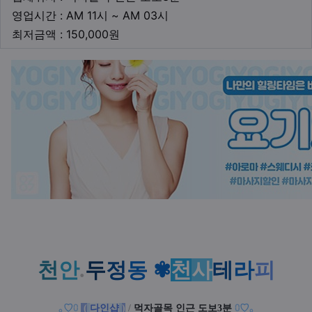
영업시간
영업시간 : AM 11시 ~ AM 03시
최저금액
최저금액 : 150,000원
본문
천
안
.
두
정
동
✾
천
사
테
라
피
｡
♡
⩇
(
다인샵
)
/
먹자골목 인근 도보3분
⩇
♡
｡