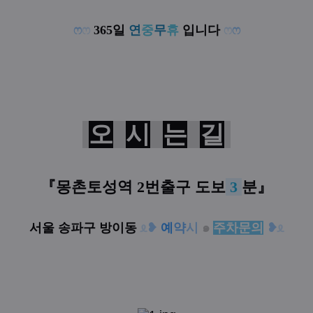
ෆ
ෆ
365일
연
중
무
휴
입니다
ෆ
ෆ
오
시
는
길
『몽촌토성역 2번출구 도보
3
분
』
서울 송파구 방이동
ᦸ
❥
예
약
시
๑
주차문의
❥
ᦸ