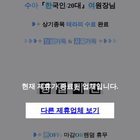
수
아
『
한
국인
/
20대
』
여
원장님
❥
✧
상기종목
테라피 수료
완료
❥
❥
❥
✧
정
성
가득
&
꼼
꼼
가득
✧
❥
❥
❥
영
업
시
간
현재 제휴가 종료된 업체입니다.
다른 제휴업체 보기
오전
11
시
❥
새벽
4
시
❥
✧
폰
OF
F
:
마감
O
R
랜덤 휴무