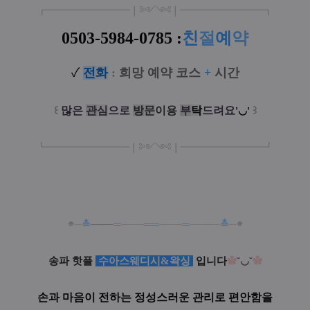
┏
━
━━━
━━━
━
❘༻༺❘
━
━━━
━━━
━
┓
0503-5984-0785
:
친
절
예
약
✓
전
화
:
희망 예약 코스
+
시간
꒰
많은
관
심
으로
방
문
이
용
부
탁
드려요
꒱
'◡'
┗
━━━━━
━
━
━
❘༻༺❘
━
━━━
━━━
━
┛
⌯
─
≛
───
═
───
══
───
═
────
≛
─
⌯
송파 핫플
수아스웨디시&왁싱
입니다
˘◡˘
✿
✿
손과 마음이 전하는 정성스러운 관리로 편안함을