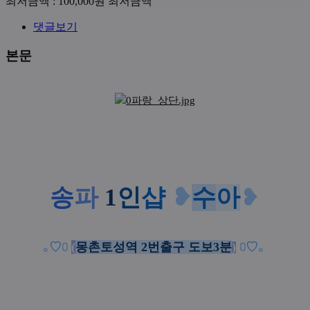
최저금액 : 100,000원
최저금액
댓글보기
본문
송
파
1
인
샵
❥
수
아
❥
｡
♡
⩇
(
몽촌토성역 2번출구 도보3분
)
⩇
♡
｡