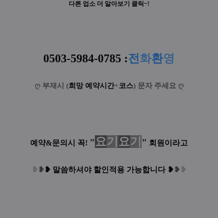
다른 업소 더 알아보기 클릭~!
0503-5984-0785
:
전
화
환
영
ღ
부재시 (
희망 예약시간
+
코스
) 문자 주세요
ღ
요
기
요
기
"
"
예약&문의시 꼭!
회원이라고
❥
❥
❥
말씀하셔야 할인적용 가능합니다
❥
❥
❥