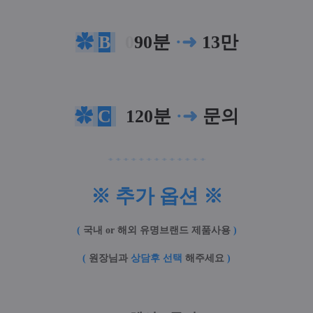
✿
B
0
90분
·
➜
13만
✿
C
120분
·
➜
문의
ꔹ ꔹ
ꔹ ꔹ ꔹ ꔹ ꔹ ꔹ ꔹ ꔹ ꔹ ꔹ ꔹ
※ 추가 옵션 ※
(
국내 or 해외 유명브랜드 제품사용
)
(
원장님과
상담후 선택
해주세요
)