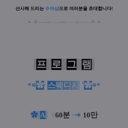
선사해 드리는
수아샵
으로 여러분을 초대합니다!
⌯
─
≛
───
═
───
══
───
═
────
≛
─
⌯
프
로
그
램
*⌯
✿
스
웨
디
시
˚
✿
⌯
*
˚
✿
A
0
60분
·
➜
10만