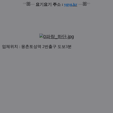
ꕤ
ꕤ
°
°
°
°
┈
요
기
요
기
주
소
:
ygyg.kr
┈
업체위치 : 몽촌토성역 2번출구 도보3분
 [ 1인샵 수아스웨디시앤왁싱 ]