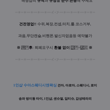
....
해당샵의
규칙
과
규정
을
준수
.
존중
해 주세요
••
∗
••
∗
•••
∗
•••
∗
•••
∗
•••
⊀
⋆
⊁
•••
∗
•••
∗
•••
∗
•••
∗
••
∗
••
건전영업!!
수위,복장,컨셉,터치,룰.코스거부,
과음,무단캔슬,비핸폰.발신자없음등 예약불가
※
입
실
후
: 퇴폐요구시
환
불
없
이
퇴
실
+
차
단
※
••
∗
••
∗
•••
∗
•••
∗
•••
∗
•••
⊀
⋆
⊁
•••
∗
•••
∗
•••
∗
•••
∗
••
∗
••
1인샵 수아스웨디시앤왁싱
건마, 아로마, 스웨디시, 로미
송파 방이동 타이, 1인샵, 센슈얼, 딥티슈, 감성테라피