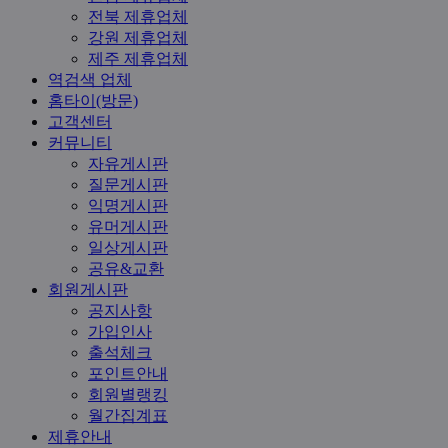
전북 제휴업체
강원 제휴업체
제주 제휴업체
역검색 업체
홈타이(방문)
고객센터
커뮤니티
자유게시판
질문게시판
익명게시판
유머게시판
일상게시판
공유&교환
회원게시판
공지사항
가입인사
출석체크
포인트안내
회원별랭킹
월간집계표
제휴안내