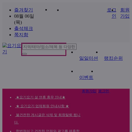
즐겨찾기
로그
회원
08월 06일
인
가입
(목)
출석체크
쪽지함
일일미션
랭킹순위
이벤트
회원가입
|
로그인
★요기요기 설 연휴 휴무 안내★
★ 요기요기 업체회원 안내사항 ★
불건전한 게시글은 삭제 및 회원탈퇴 됩니
다.
합법적이고 건전한 업체와 광고를 제휴합