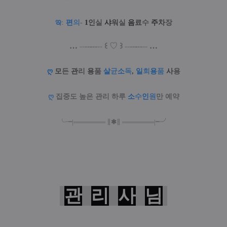
ఇ
:
편
의
-
1
인
실
샤
워
실
음
료
수
주
차
장
…
--
--
-
--
--
꒰
♡
꒱
--
--
-
--
--
…
ღ
모
든
관
리
용
품
살
균
소
독
,
일
회
용
품
사
용
ღ
집중도 높은 관리 하루
소
수
인
원
만 예약
╰╼
|
═
═
═
═
═
═
═
∥
✱
∥
═
═
═
═
═
═
═
|
╾╯
관
리
사
님