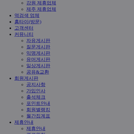
강원 제휴업체
제주 제휴업체
역검색 업체
홈타이(방문)
고객센터
커뮤니티
자유게시판
질문게시판
익명게시판
유머게시판
일상게시판
공유&교환
회원게시판
공지사항
가입인사
출석체크
포인트안내
회원별랭킹
월간집계표
제휴안내
제휴안내