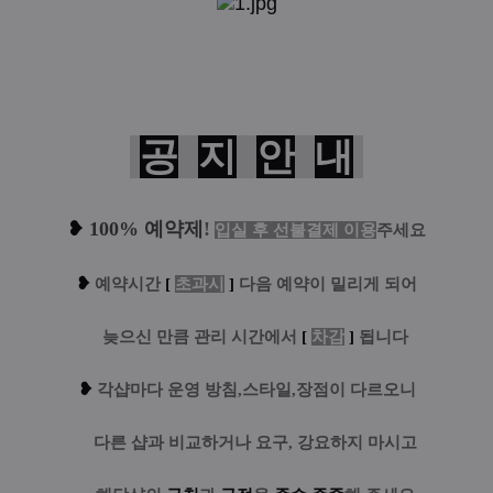
공
지
안
내
❥
100% 예약제
!
입실 후 선불결제 이용
주세요
❥
예
약시간
[
초과시
]
다음 예약이 밀리게 되어
....
늦으신 만큼 관리 시간에서
[
차감
]
됩니다
❥
각샵마다 운영 방침,스타일,장점이 다르오니
....
다른 샵과 비교하거나 요구, 강요하지 마시고