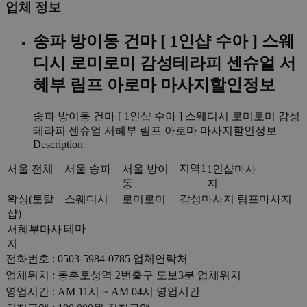
업체 정보
송파 방이동 건마 [ 1인샵 수아 ] 스웨
디시 로미로미 감성테라피 센슈얼 서
혜부 림프 아로마 마사지할인정보
송파 방이동 건마 [ 1인샵 수아 ] 스웨디시 로미로미 감성
테라피 센슈얼 서혜부 림프 아로마 마사지할인정보
Description
지역1
서울 전체
서울 송파
서울 방이
1인샵마사
동
지
왁싱(토탈
스웨디시
로미로미
감성마사지
림프마사지
샵)
테마
서혜부마사
지
전화번호 : 0503-5984-0785
업체연락처
업체위치 : 몽촌토성역 2번출구 도보3분
업체위치
영업시간 : AM 11시 ~ AM 04시
영업시간