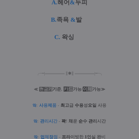
A
.
헤어
&
두피
B.
족욕
&
발
발
C
.
왁싱
╭╼|
═
═
═
═
═
═
═
∥
✱
∥
═
═
═
═
═
═
═
|╾╮
카
드
/
이
체
≪
현
금
가
기
준
,
가
능
가
능
≫
ఇ
:
사
용
제
품
-
최
고
급
수
용
성
오
일
사
용
ఇ
:
관
리
시
간
-
꽉
!
채
운
순
수
관
리
시간
ఇ
:
업
체
장
점
-
프
라
이빗
한
1
인
실
완
비