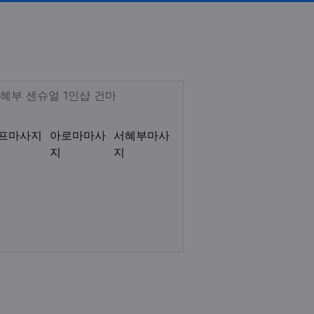
 ]
웨디시 로미로미 감성테라피 림프
Description
혜부 센슈얼 1인샵 건마
프마사지
아로마마사
서혜부마사
지
지