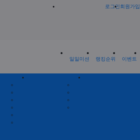
로그인
회원가입
일일미션
랭킹순위
이벤트
회원게시판
제휴안내
공지사항
제휴안내
가입인사
광고위치
출석체크
옵션안내
포인트안내
제휴문의
회원별랭킹
월간집계표