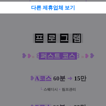
└─
*
───
*
───
*
─┘
다른 제휴업체 보기
프
로
그
램
❥
꒰
퍼스트 코스
꒱
❥
❥
»
»
❥
❥
A코스
60분
➜
15
만
└
스웨디시
+
림프관리