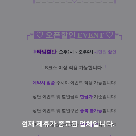
∥
ㅡ
·
ㅡ
·
ㅡ
·
ㅡ
·
ㅡ
·
ㅡ
♡
ㅡ
·
ㅡ
·
ㅡ
·
ㅡ
·
ㅡ
·
ㅡ
∥
┌
*
♡ 오픈
할
인
E
V
E
N
T ♡
*
┐
❥
타임할인
:
오후2시 ~ 오후6시
-1
만
원
할
인
└
B코스 이상 적용 가능합니다.
┘
예약시 말씀
주셔
야
이벤
트
적
용
가능
합니다
!
상
단
이벤
트
및
할인
금액
현금가
기준
입니다
!
상
단
이벤
트
및
할인
쿠폰
중복 불가능
합니
다
!
현재 제휴가 종료된 업체입니다.
프로
그램
할
인
금
액
하
단
코스 참고
해주
세요
!