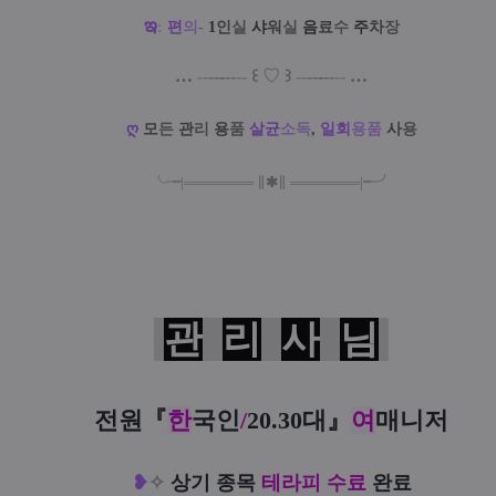
ఇ
:
편
의
-
1
인
실
샤
워
실
음
료
수
주
차
장
…
--
--
-
--
--
꒰
♡
꒱
--
--
-
--
--
…
ღ
모
든
관
리
용
품
살
균
소
독
,
일
회
용
품
사
용
╰╼
|
═
═
═
═
═
═
═
∥
✱
∥
═
═
═
═
═
═
═
|
╾╯
관
리
사
님
전원『
한
국인
/
20.30대
』
여
매니저
❥
✧
상기 종목
테라피 수료
완료