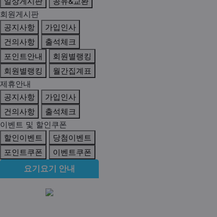
일상게시판
공유&교환
회원게시판
공지사항
가입인사
건의사항
출석체크
포인트안내
회원별랭킹
회원별랭킹
월간집계표
제휴안내
공지사항
가입인사
건의사항
출석체크
이벤트 및 할인쿠폰
할인이벤트
당첨이벤트
포인트쿠폰
이벤트쿠폰
요기요기 안내