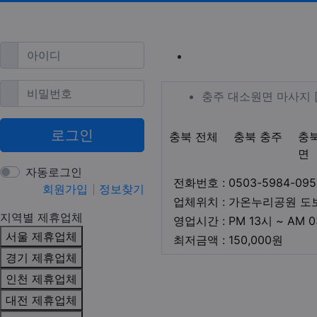
필수
아이디
충주 대소원면
필수
비밀번호
업체 정보
충주 대소원
충주 대소원면 마사지 
로그인
지역1
테마
충북 전체
충북 충주
충
면
자동로그인
전화번호 : 0503-5984-095
회원가입
정보찾기
업체위치 : 가온누리공원 도
지역별 제휴업체
영업시간 : PM 13시 ~ AM 
서울 제휴업체
최저금
최저금액 : 150,000원
경기 제휴업체
본문
인천 제휴업체
대전 제휴업체