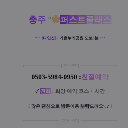
충
주
°
✿
퍼
스
트
클
래
스
*
°
*
다인샵
/
가온누리공원 도보3분
*
°
*
┏
━
━━━
━━━
━
❘༻༺❘
━
━━━
━━━
━
┓
0503-5984-0950 :
친
절
예
약
✓
전
화
:
희망 예약 코스
+
시간
꒰
많은
관
심
으로
방
문
이
용
부
탁
드려요
꒱
'◡'
┗
━━━━━
━
━
━
❘༻༺❘
━
━━━
━━━
━
┛