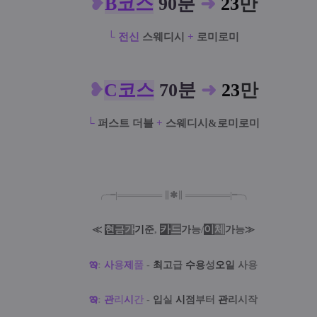
❥
B코스
90분
➜
23
만
└ 전신
스웨디시
+
로미로미
❥
C코스
70분
➜
23
만
└
퍼스트 더블
+
스웨디시&로미로미
╭╼|
═
═
═
═
═
═
═
∥
✱
∥
═
═
═
═
═
═
═
|╾╮
카
드
/
이
체
≪
현
금
가
기
준
,
가
능
가
능
≫
ఇ
:
사
용
제
품
-
최
고
급
수
용
성
오
일
사
용
ఇ
:
관
리
시
간
-
입
실
시
점
부터
관
리
시작