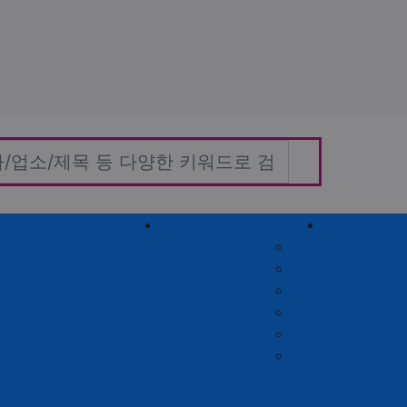
홈타이(방문)
고객센터
커뮤니티
자유게시판
질문게시판
익명게시판
유머게시판
일상게시판
공유&교환