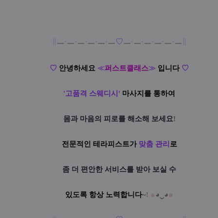
∥
ㅡ
·
ㅡ
·
ㅡ
·
ㅡ
·
ㅡ
·
ㅡ
♡
ㅡ
·
ㅡ
·
ㅡ
·
ㅡ
·
ㅡ
·
ㅡ
∥
♡
안녕하세요
≪
퍼스트클래스
≫
입니다
♡
'고품격 스웨디시'
마사지를 통하여
몸과 마음의 피로를 해소해 보세요
!
전문적인 테라피스트가
맞춤 관리
로
좀 더 편안한 서비스를 받아 보실 수
있도록 항상 노력합니다
~
!
๑
◕‿◕
๑