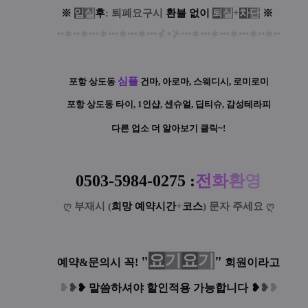
※
입
실
후
: 퇴폐요구시
환
불
없
이
퇴
실
+
차
단
※
••
∗
••
∗
•••
∗
•••
∗
•••
∗
•••
⊀
⋆
⊁
•••
∗
•••
∗
•••
∗
•••
∗
••
∗
••
심플
포항 상도동
건마, 아로마, 스웨디시, 로미로미
포항 상도동
타이, 1인샵, 센슈얼, 딥티슈, 감성테라피
다른 업소 더 알아보기 클릭~!
0503-5984-0275
:
전
화
환
영
ღ
부재시 (
희망 예약시간
+
코스
) 문자 주세요
ღ
요
기
요
기
"
"
예약&문의시 꼭!
회원이라고
❥
❥
❥
말씀하셔야 할인적용 가능합니다
❥
❥
❥