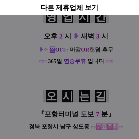
다른 제휴업체 보기
영
업
시
간
오후
2
시
❥
새벽
3
시
❥
✧
폰
O
F
F
:
마감
O
R
랜덤 휴무
ෆ
ෆ
365일
연
중
무
휴
입니다
ෆ
ෆ
오
시
는
길
『
포항터미널
도보
7
분
』
경북 포항시 남구 상도동
ʚ
ʚ
무
료
주
차
ɞ
ɞ