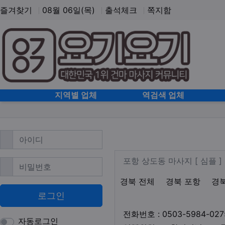
즐겨찾기
08월 06일(목)
출석체크
쪽지함
홈으로
지역별 업체
역검색 업체
필수
아이디
포항 상도동 건마
업체 정보
포항 상도동 마
포항 상도동 마사지 [ 심플
필수
비밀번호
지역1
테마
경북 전체
경북 포항
경
로그인
전화번호 : 0503-5984-027
자동로그인