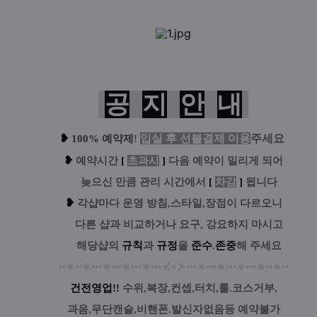
공
지
안
내
❥
입실 후 선불결제 이용
주세요
100% 예약제
!
❥
예
약시간
[
초과시
]
다음 예약이 밀리게 되어
....
늦으신 만큼 관리 시간에서
[
차감
]
됩니다
❥
각샵마다 운영 방침,스타일,장점이 다르오니
....
다른 샵과 비교하거나 요구, 강요하지 마시고
....
해당샵의
규칙
과
규정
을
준수
.
존중
해 주세요
••
∗
••
∗
•••
∗
•••
∗
•••
∗
•••
⊀
⋆
⊁
•••
∗
•••
∗
•••
∗
•••
∗
••
∗
••
건전영업!!
수위,복장,컨셉,터치,룰.코스거부,
과음,무단캔슬,비핸폰.발신자없음등 예약불가