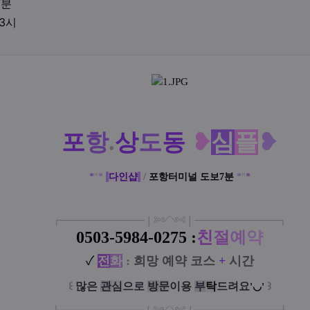
업체위치
7분
영업시간
03시
액
포
항
.
상
도
동
❥
심
플
❥
*
°
*
다인샵
/
포항터미널 도보7분
*
°
*
┏
━
━━━
━━━
━
❘༻༺❘
━
━━━
━━━
━
┓
0503-5984-
0275 :
친
절
예
약
✓
전
화
:
희망 예약 코스
+
시간
꒰
많은
관
심
으로
방
문
이
용
부
탁
드려요
꒱
'◡'