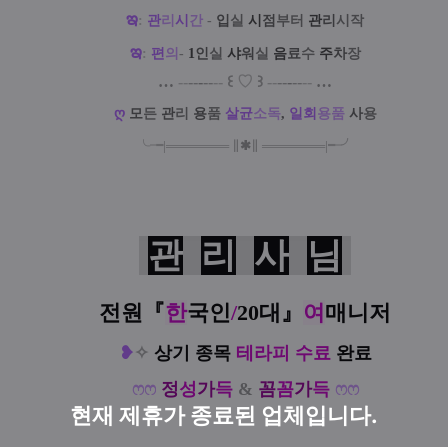
ఇ
:
관
리
시
간
-
입
실
시
점
부터
관
리
시작
ఇ
:
편
의
-
1
인
실
샤
워
실
음
료
수
주
차
장
…
--
--
-
--
--
꒰
♡
꒱
--
--
-
--
--
…
ღ
모
든
관
리
용
품
살
균
소
독
,
일
회
용
품
사
용
╰╼
|
═
═
═
═
═
═
═
∥
✱
∥
═
═
═
═
═
═
═
|
╾╯
관
리
사
님
전원『
한
국인
/
20대
』
여
매니저
❥
✧
상기 종목
테라피 수료
완료
ෆ
ෆ
정
성
가
득
&
꼼
꼼
가
득
ෆ
ෆ
현재 제휴가 종료된 업체입니다.