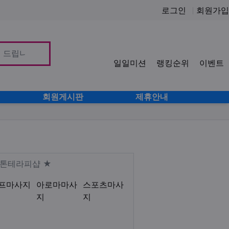
로그인
회원가입
일일미션
랭킹순위
이벤트
사이
회원게시판
제휴안내
미 감성테라피 1인샵 아로마 서혜
Description
스톤테라피샵 ★
프마사지
아로마마사
스포츠마사
지
지