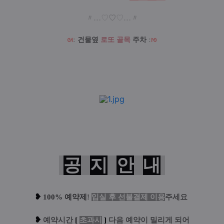
〃…
♡
♡
♡
…〃
ᘛ
:
건물옆
로또 골목
주차
:
ᘚ
공
지
안
내
❥
100% 예약제
!
입실 후 선불결제 이용
주세요
❥
예
약시간
[
초과시
]
다음 예약이 밀리게 되어