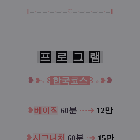
∥
ㅡ
·
ㅡ
·
ㅡ
·
ㅡ
·
ㅡ
·
ㅡ
♡
ㅡ
·
ㅡ
·
ㅡ
·
ㅡ
·
ㅡ
·
ㅡ
∥
프
로
그
램
❥
꒰
한국코스
꒱
❥
❥
»
»
❥
❥
베이직
60분
·
·
·
➜
12만
❥
시그니처
60분
·
➜
15
만