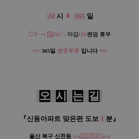
24
시
❥
365
일
♡
⊱
•
•
•
폰
O
F
F
:
마감
O
R
랜덤 휴무
ෆ
ෆ
365일
연
중
무
휴
입니다
ෆ
ෆ
오
시
는
길
『
신동아파트 맞은편
도보
1
분
』
울산 북구 신천동
ʚ
ʚ
ʚ
주
차
문
의
ɞ
ɞ
ɞ