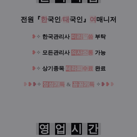
전원『
한
국인
/
태
국인
』
여
매니저
❥
✧
한국관리사
미
리
말
씀
부탁
❥
✧
모든관리사
의
사
소
통
가능
❥
✧
상기종목
테
라
피
수료
완료
❥
❥
❥
✧
정
성
가
득
&
꼼
꼼
가
득
✧
❥
❥
❥
영
업
시
간