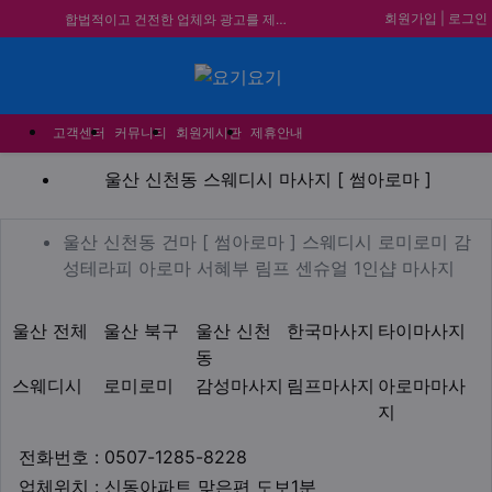
회원가입
|
로그인
★요기요기 설 연휴 휴무 안내★
★ 요기요기 업체회원 안내사항 ★
메뉴
불건전한 게시글은 삭제 및 회원탈퇴 됩니다.
합법적이고 건전한 업체와 광고를 제휴합니다.
고객센터
커뮤니티
회원게시판
제휴안내
울산 신천동 스웨디시 마사지 
울산 신천동 스웨디시 마사지 [ 썸아로마 ]
업체 정보
울산 신천동 건마 [ 썸아로
울산 신천동 건마 [ 썸아로마 ] 스웨디시 로미로미 감
Desc
성테라피 아로마 서혜부 림프 센슈얼 1인샵 마사지
지역1
테마
울산 전체
울산 북구
울산 신천
한국마사지
타이마사지
동
스웨디시
로미로미
감성마사지
림프마사지
아로마마사
지
업체연락처
전화번호 : 0507-1285-8228
업체위치
업체위치 : 신동아파트 맞은편 도보1분