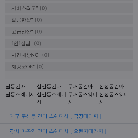
"서비스최고"
(0)
"깔끔한샵"
(0)
"고급진샵"
(0)
"1인1실샵"
(0)
"시간내상NO"
(0)
"재방문OK"
(0)
키워드
달동건마
삼산동건마
무거동건마
신정동건마
달동스웨디시
삼산동스웨디
무거동스웨디
신정동스웨디
시
시
시
관련자료
대구 두산동 건마 스웨디시 [ 극장테라피 ]
강서 마곡역 건마 스웨디시 [ 오렌지테라피 ]