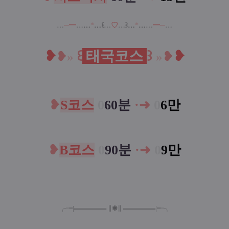
…
─
━
…
…
*
…
꒰
…
♡
…
꒱
…
*
…
…
━
─
…
❥
꒰
태국코스
꒱
❥
❥
»
»
❥
❥
S코스
0
60분
·
➜
0
6
만
❥
B코스
0
90분
·
➜
0
9만
╭╼|
═
═
═
═
═
═
═
∥
✱
∥
═
═
═
═
═
═
═
|╾╮