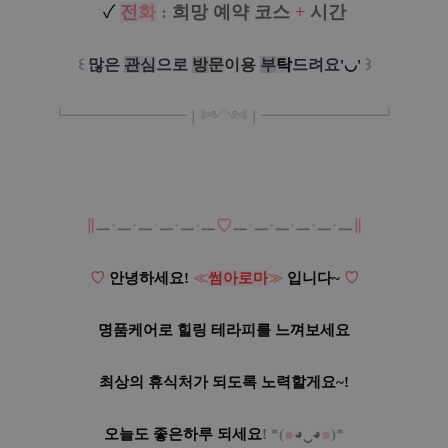
✓
전
화
:
희망 예약 코스
+
시간
꒰
많은
관
심
으로
방
문
이
용
부
탁
드려요
꒱
'◡'
┗
━━━━━
━
━
━
❘༻༺❘
━
━━━
━━━
━
┛
∥
ㅡ
·
ㅡ
·
ㅡ
·
ㅡ
·
ㅡ
·
ㅡ
♡
ㅡ
·
ㅡ
·
ㅡ
·
ㅡ
·
ㅡ
·
ㅡ
∥
♡
안녕하세요!
≪
썸아로마
≫
입니다~
♡
명품케어로 힐링 테라피를 느껴보세요
최상의 휴식처가 되도록 노력할게요~!
오늘도 좋은하루 되세요
!
*
(
๑
◕‿◕
๑
)*