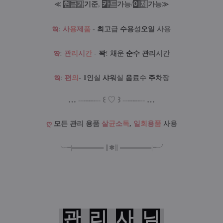
카
드
/
이
체
≪
현
금
가
기
준
,
가
능
가
능
≫
ఇ
:
사
용
제
품
-
최
고
급
수
용
성
오
일
사
용
ఇ
:
관
리
시
간
-
꽉
!
채
운
순
수
관
리
시간
ఇ
:
편
의
-
1
인
실
샤
워
실
음
료
수
주
차
장
…
--
--
-
--
--
꒰
♡
꒱
--
--
-
--
--
…
ღ
모
든
관
리
용
품
살
균
소
독
,
일
회
용
품
사
용
╰╼
|
═
═
═
═
═
═
═
∥
✱
∥
═
═
═
═
═
═
═
|
╾╯
관
리
사
님