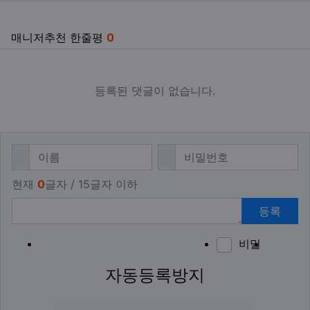
매니저추천 한줄평
0
등록된 댓글이 없습니다.
댓글쓰기
필수
필수
이름
비밀번호
현재
0
글자 / 15글자 이하
등록
비밀
이모티
폰트어
동영
이
새
자동등록방지