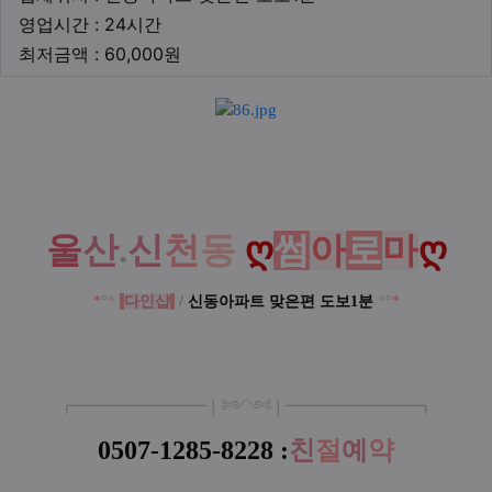
영업시간
영업시간 : 24시간
최저금액
최저금액 : 60,000원
본문
울
산
.
신
천
동
ღ
썸
아
로
마
ღ
*
°
*
다인샵
/
신동아파트 맞은편 도보1분
*
°
*
┏
━
━━━
━━━
━
❘༻༺❘
━
━━━
━━━
━
┓
0507-1285-8228 :
친
절
예
약