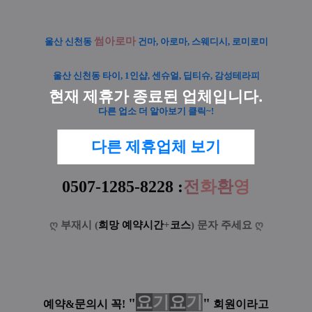
썸아로마
울산 신천동
건마, 아로마, 스웨디시, 로미로미
울산 신천동 타이, 1인샵, 센슈얼, 딥티슈, 감성테라피
현재 제휴가 종료된 업체입니다.
다른 업소 더 알아보기 클릭~!
다른 제휴업체 보기
0507-1285-8228 :
전
화
환
영
ღ
부재시 (
희망 예약시간
+
코스
) 문자 주세요
ღ
요
기
요
기
"
"
예약&문의시 꼭!
회원이라고