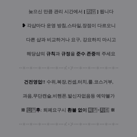
....
늦으신 만큼 관리 시간에서
[
차감
]
됩니다
❥
각샵마다 운영 방침,스타일,장점이 다르오니
....
다른 샵과 비교하거나 요구, 강요하지 마시고
....
해당샵의
규칙
과
규정
을
준수
.
존중
해 주세요
••
∗
••
∗
•••
∗
•••
∗
•••
∗
•••
⊀
⋆
⊁
•••
∗
•••
∗
•••
∗
•••
∗
••
∗
••
건전영업!!
수위,복장,컨셉,터치,룰.코스거부,
과음,무단캔슬,비핸폰.발신자없음등 예약불가
※
입
실
후
: 퇴폐요구시
환
불
없
이
퇴
실
+
차
단
※
••
∗
••
∗
•••
∗
•••
∗
•••
∗
•••
⊀
⋆
⊁
•••
∗
•••
∗
•••
∗
•••
∗
••
∗
••