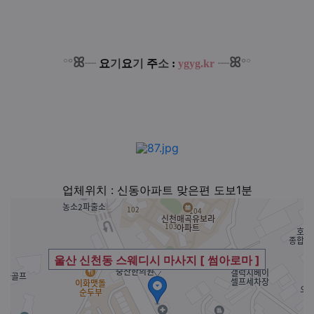
ꕤ
ꕤ
°
°
°
°
┈
요
기
요
기
주
소
:
ygyg.kr
┈
업체위치 : 신동아파트 맞은편 도보1분
울산 신천동 스웨디시 마사지 [ 썸아로마 ]