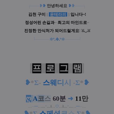
┌───
❥
❥
안녕하세요
❥
❥
───┐
김천 구미
[
윤테라피
]
입니다~!
정성어린 손길과
~
최고의 마인드로
~
진정한 안식처가 되어드릴게요
!
ꈍ◡ꈍ
└─
─
─
─
─
✼
°
.
✤
.
°
✼
──
─
─
─┘
프
로
그
램
❥
*
Σ
-
스
웨
디
시
-
Σ
*
❥
ღ
A
코
스
60분
➜
11
만
…
─
━
…
…
*
…
꒰
…
♡
…
꒱
…
*
…
…
━
─
…
❥
*
Σ
스
페
셜
코
스
Σ
*
❥