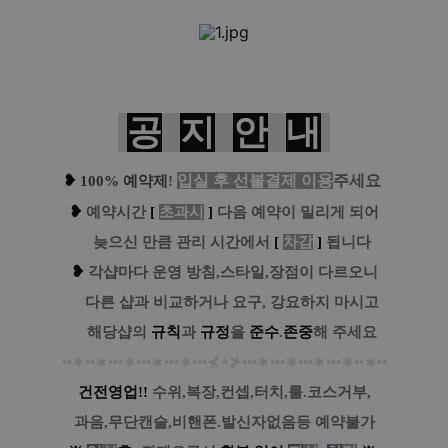
공
지
안
내
❥
입실 후 선불결제 이용
주세요
100% 예약제
!
❥
예
약시간
[
초과시
]
다음 예약이 밀리게 되어
....
늦으신 만큼 관리 시간에서
[
차감
]
됩니다
❥
각샵마다 운영 방침,스타일,장점이 다르오니
....
다른 샵과 비교하거나 요구, 강요하지 마시고
....
해당샵의
규칙
과
규정
을
준수
.
존중
해 주세요
••
∗
••
∗
•••
∗
•••
∗
•••
∗
•••
⊀
⋆
⊁
•••
∗
•••
∗
•••
∗
•••
∗
••
∗
••
건전영업!!
수위,복장,컨셉,터치,룰.코스거부,
과음,무단캔슬,비핸폰.발신자없음등 예약불가