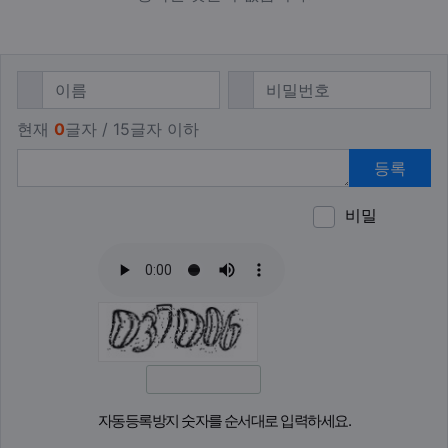
댓글쓰기
필수
필수
이름
비밀번호
현재
0
글자 / 15글자 이하
등록
비밀
이모티
폰트어
동영
이
새
자동등록방지 숫자를 순서대로 입력하세요.