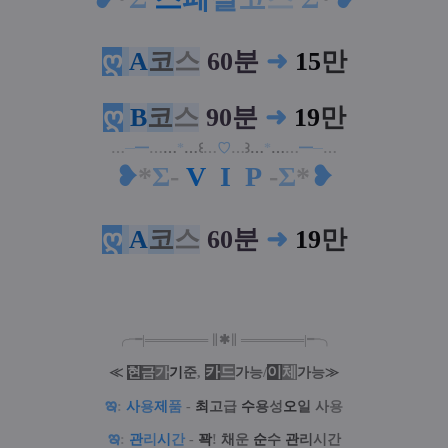
ღ
A
코
스
60분
➜
15
만
ღ
B
코
스
90분
➜
19
만
…
─
━
…
…
*
…
꒰
…
♡
…
꒱
…
*
…
…
━
─
…
❥
*
Σ
-
V
I
P
-
Σ
*
❥
ღ
A
코
스
60분
➜
19
만
╭╼|
═
═
═
═
═
═
═
∥
✱
∥
═
═
═
═
═
═
═
|╾╮
카
드
/
이
체
≪
현
금
가
기
준
,
가
능
가
능
≫
ఇ
:
사
용
제
품
-
최
고
급
수
용
성
오
일
사
용
ఇ
:
관
리
시
간
-
꽉
!
채
운
순
수
관
리
시간