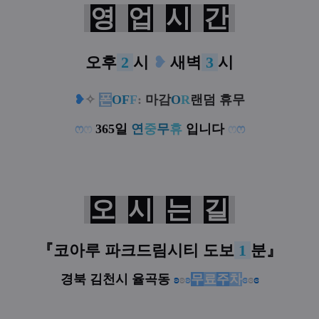
영
업
시
간
오후
2
시
❥
새벽
3
시
❥
✧
폰
OF
F
:
마감
O
R
랜덤 휴무
ෆ
ෆ
365일
연
중
무
휴
입니다
ෆ
ෆ
오
시
는
길
『
코아루 파크드림시티
도보
1
분
』
경북 김천시 율곡동
ʚ
ʚ
ʚ
무
료
주
차
ɞ
ɞ
ɞ