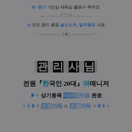
ఇ
:
편
의
-
1
인
실
샤
워
실
음
료
수
주
차
장
.
…
--
--
-
--
--
꒰
♡
꒱
--
--
-
--
--
…
ღ
모
든
관
리
용
품
살
균
소
독
,
일
회
용
품
사
용
╰╼
|
═
═
═
═
═
═
═
∥
✱
∥
═
═
═
═
═
═
═
|
╾╯
관
리
사
님
전원
『
한
국인
/
20대
』
여
매니저
❥
✧
상기종목
테
라
피
수료
완료
❥
❥
❥
✧
정
성
가득
&
꼼
꼼
가득
✧
❥
❥
❥