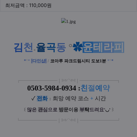
최저금액
최저금액 : 110,000원
본문
윤
테
라
피
김
천
.
율
곡
동
°
✿
*
°
*
다인샵
/
코아루 파크드림시티 도보1분
*
°
*
┏
━
━━━
━━━
━
❘༻༺❘
━
━━━
━━━
━
┓
0503-5984-0934
:
친
절
예
약
✓
전
화
:
희망 예약 코스
+
시간
꒰
많은
관
심
으로
방
문
이
용
부
탁
드려요
꒱
'◡'
┗
━━━━━
━
━
━
❘༻༺❘
━
━━━
━━━
━
┛