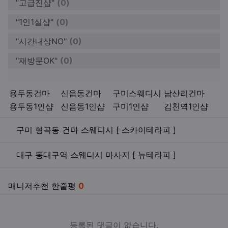
"고급진샵"
(0)
"1인1실샵"
(0)
"시간내상NO"
(0)
"재방문OK"
(0)
키워드
용두동건마
신음동건마
구미스웨디시
남산리건마
용두동1인샵
신음동1인샵
구미1인샵
김천역1인샵
관련자료
구미 형곡동 건마 스웨디시 [ 스카이테라피 ]
대구 동대구역 스웨디시 마사지 [ 뉴테라피 ]
매니저추천 한줄평
0
등록된 댓글이 없습니다.