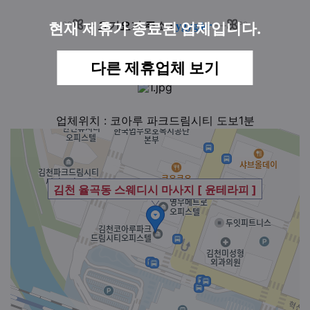
ꕤ
ꕤ
°
°
°
°
현재 제휴가 종료된 업체입니다.
┈
요
기
요
기
주
소
:
ygyg.kr
┈
다른 제휴업체 보기
업체위치 : 코아루 파크드림시티 도보1분
김천 율곡동 스웨디시 마사지 [ 윤테라피 ]