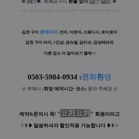
※
입
실
후
: 퇴폐요구시
환
불
없
이
퇴
실
+
차
단
※
••
∗
••
∗
•••
∗
•••
∗
•••
∗
•••
⊀
⋆
⊁
•••
∗
•••
∗
•••
∗
•••
∗
••
∗
••
윤테라피
김천 구미
건마, 아로마, 스웨디시, 로미로미
김천 구미
타이, 1인샵, 센슈얼, 딥티슈, 감성테라피
다른 업소 더 알아보기 클릭~!
0503-5984-0934
:
전
화
환
영
ღ
부재시 (
희망 예약시간
+
코스
) 문자 주세요
ღ
요
기
요
기
"
"
예약&문의시 꼭!
회원이라고
❥
❥
❥
말씀하셔야 할인적용 가능합니다
❥
❥
❥