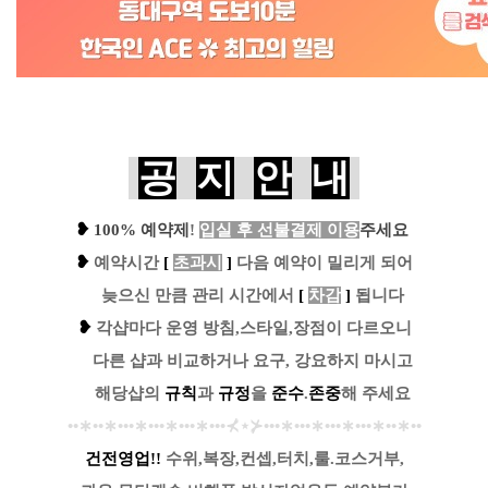
공
지
안
내
❥
100% 예약제
!
입실 후 선불결제 이용
주세요
❥
예
약시간
[
초과시
]
다음 예약이 밀리게 되어
....
늦으신 만큼 관리 시간에서
[
차감
]
됩니다
❥
각샵마다 운영 방침,스타일,장점이 다르오니
....
다른 샵과 비교하거나 요구, 강요하지 마시고
....
해당샵의
규칙
과
규정
을
준수
.
존중
해 주세요
••
∗
••
∗
•••
∗
•••
∗
•••
∗
•••
⊀
⋆
⊁
•••
∗
•••
∗
•••
∗
•••
∗
••
∗
••
건전영업!!
수위,복장,컨셉,터치,룰.코스거부,