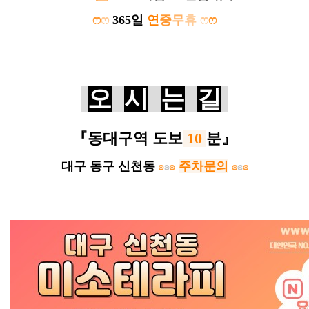
ෆ
ෆ
365일
연
중
무
휴
ෆ
ෆ
오
시
는
길
『
동대구역
도보
10
분
』
대구 동구 신천동
ʚ
ʚ
ʚ
주차문의
ɞ
ɞ
ɞ