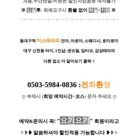
과음,무단캔슬,비핸폰.발신자없음등 예약불가
※
입
실
후
: 퇴폐요구시
환
불
없
이
퇴
실
+
차
단
※
••
∗
••
∗
•••
∗
•••
∗
•••
∗
•••
⊀
⋆
⊁
•••
∗
•••
∗
•••
∗
•••
∗
••
∗
••
미소테라피
동대구역
건마, 아로마, 스웨디시, 로미로미
대구 신천동
타이, 1인샵, 센슈얼, 딥티슈, 감성테라피
다른 업소 더 알아보기 클릭~!
0503-5984-0836
:
전
화
환
영
ღ
부재시 (
희망 예약시간
+
코스
) 문자 주세요
ღ
요
기
요
기
"
"
예약&문의시 꼭!
회원이라고
❥
❥
❥
말씀하셔야 할인적용 가능합니다
❥
❥
❥