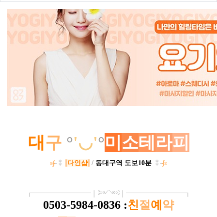
본문
대
구
°
'◡'
°
미
소
테
라
피
ʚ
ʃ
⁑
다인샵
/
동대구역 도보10분
⁑
ʃ
ʚ
┏
━
━━━
━━━
━
❘༻༺❘
━
━━━
━━━
━
┓
0503-5984-0836
:
친
절
예
약