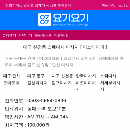
회원가입
|
로그인
★요기요기 설 연휴 휴무 안내★
★ 요기요기 업체회원 안내사항 ★
메뉴
불건전한 게시글은 삭제 및 회원탈퇴 됩니다.
합법적이고 건전한 업체와 광고를 제휴합니다.
고객센터
커뮤니티
회원게시판
제휴안내
대구 신천동 스웨디시 마사지 [
대구 신천동 스웨디시 마사지 [ 미소테라피 ]
업체 정보
대구 동대구 건마 [ 미소테라피 
대구 동대구 건마 [ 미소테라피 ] 스웨디시 로미로미 감성테라피 아
Description
로마 서혜부 림프 센슈얼 1인샵 마사지
지역1
테마
대구 전체
대구 동구
대구 신천동
한국마사지
스웨디시
로미로미
감성마사지
림프마사지
아로마마사
서혜부마사
지
지
업체연락처
전화번호 : 0503-5984-0836
업체위치
업체위치 : 동대구역 도보10분
영업시간
영업시간 : AM 11시 ~ AM 04시
최저금액
최저금액 : 100,000원