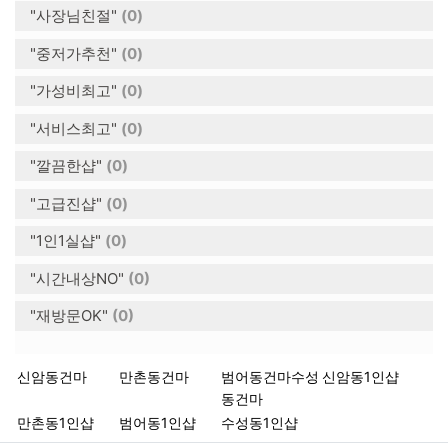
"사장님친절"
(0)
"중저가추천"
(0)
"가성비최고"
(0)
"서비스최고"
(0)
"깔끔한샵"
(0)
"고급진샵"
(0)
"1인1실샵"
(0)
"시간내상NO"
(0)
"재방문OK"
(0)
키워드
신암동건마
만촌동건마
범어동건마수성
신암동1인샵
동건마
만촌동1인샵
범어동1인샵
수성동1인샵