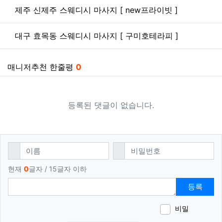
관련자료
제주 신제주 스웨디시 마사지 [ new프라이빗 ]
대구 효목동 스웨디시 마사지 [ 구미호테라피 ]
매니저추천 한줄평
0
등록된 댓글이 없습니다.
댓글쓰기
필수
필수
이름
비밀번호
현재
0
글자 / 15글자 이하
등록
비밀
이모티
폰트어
동영
이
새