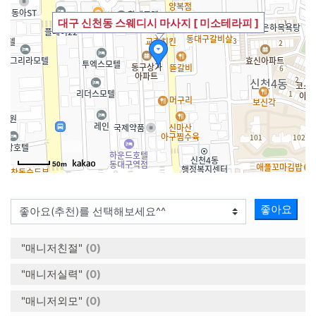
대구 신천동 스웨디시 마사지 [ 미소테라피 ]
50m
좋아요
"매니저친절"
(0)
"매니저실력"
(0)
"매니저외모"
(0)