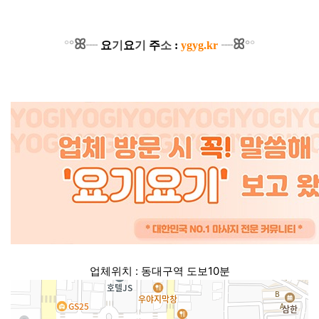
ꕤ
ꕤ
°
°
°
°
┈
요
기
요
기
주
소
:
ygyg.kr
┈
업체위치 : 동대구역 도보10분