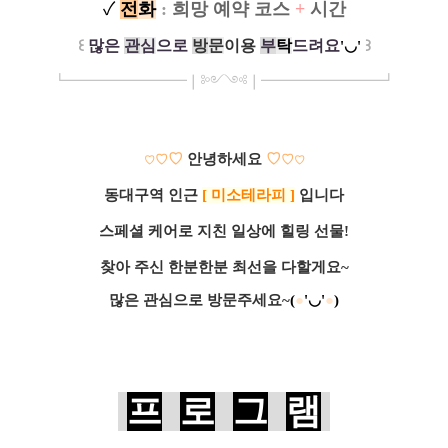
✓
전
화
:
희망 예약 코스
+
시간
꒰
많은
관
심
으로
방
문
이
용
부
탁
드려요
꒱
'◡'
┗
━━━━━
━
━
━
❘༻༺❘
━
━━━
━━━
━
┛
♡
안녕하세요
♡
♡
♡
♡
♡
동대구역 인근
[ 미소테라피 ]
입니다
스페셜 케어로 지친 일상에 힐링 선물!
찾아 주신 한분한분 최선을 다할게요~
많은 관심으로 방문주세요~
(
●
'◡'
●
)
프
로
그
램