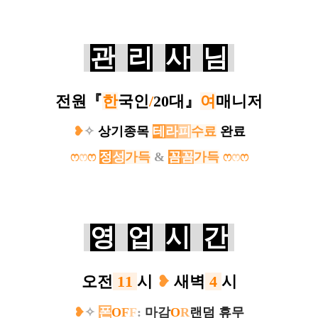
관
리
사
님
전원
『
한
국인
/
20대
』
여
매니저
❥
✧
상기종목
테
라
피
수료
완료
ෆ
ෆ
ෆ
정
성
가득
&
꼼
꼼
가득
ෆ
ෆ
ෆ
영
업
시
간
오전
11
시
❥
새벽
4
시
❥
✧
폰
O
F
F
:
마감
O
R
랜덤 휴무