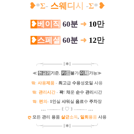
❥
*
Σ
-
스
웨
디
시
-
Σ
*
❥
❥
베
이
직
60분
➜
10
만
❥
스
페
셜
60분
➜
12
만
╭╼|
═
═
═
═
═
═
═
∥
✱
∥
═
═
═
═
═
═
═
|╾╮
카
드
/
이
체
≪
현
금
가
기
준
,
불
가
가
능
≫
ఇ
:
사
용
제
품
-
최
고
급
수
용
성
오
일
사
용
ఇ
:
관
리
시
간
-
꽉
!
채
운
순
수
관
리
시간
ఇ
:
편
의
-
1
인
실
샤
워
실
음
료
수
주
차
장
…
--
--
-
--
--
꒰
♡
꒱
--
--
-
--
--
…
ღ
모
든
관
리
용
품
살
균
소
독
,
일
회
용
품
사
용
╰╼
|
═
═
═
═
═
═
═
∥
✱
∥
═
═
═
═
═
═
═
|
╾╯