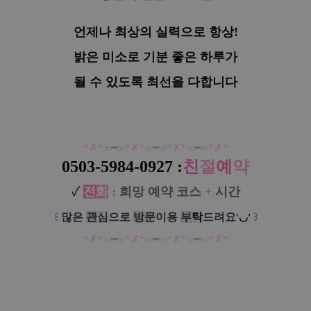
언제나 최상의 실력으로 항상!
밝은 미소로 기분 좋은 하루가
될 수 있도록 최선을 다합니다
*
✗
*
∞
━
∞
*
✗
*
∞
━
∞
*
✗
*
∞
━
∞
*
✗
*
0503-5984-0927 :
친
절
예
약
✓
전
화
:
희망 예약 코스
+
시간
꒰
많은
관
심
으로
방
문
이
용
부
탁
드려요
꒱
'◡'
*
✗
*
∞
━
∞
*
✗
*
∞
━
∞
*
✗
*
∞
━
∞
*
✗
*