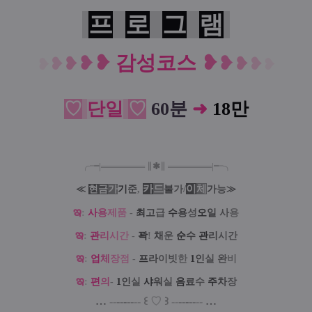
프
로
그
램
❥
감성코스
❥
❥
❥
❥
❥
❥
❥
❥
❥
♡
단일
♡
60분
➜
18만
╭╼|
═
═
═
═
═
═
═
∥
✱
∥
═
═
═
═
═
═
═
|╾╮
카
드
/
이
체
≪
현
금
가
기
준
,
불
가
가
능
≫
ఇ
:
사
용
제
품
-
최
고
급
수
용
성
오
일
사
용
ఇ
:
관
리
시
간
-
꽉
!
채
운
순
수
관
리
시간
ఇ
:
업
체
장
점
-
프
라
이빗
한
1
인
실
완
비
ఇ
:
편
의
-
1
인
실
샤
워
실
음
료
수
주
차
장
…
--
--
-
--
--
꒰
♡
꒱
--
--
-
--
--
…