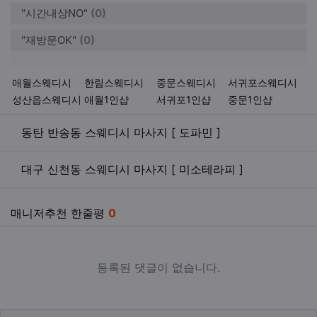
"시간내상NO"
(0)
"재방문OK"
(0)
키워드
애월스웨디시
한림스웨디시
중문스웨디시
서귀포스웨디시
성산읍스웨디시
애월1인샵
서귀포1인샵
중문1인샵
관련자료
동탄 반송동 스웨디시 마사지 [ 도파민 ]
대구 신천동 스웨디시 마사지 [ 미소테라피 ]
매니저추천 한줄평
0
등록된 댓글이 없습니다.