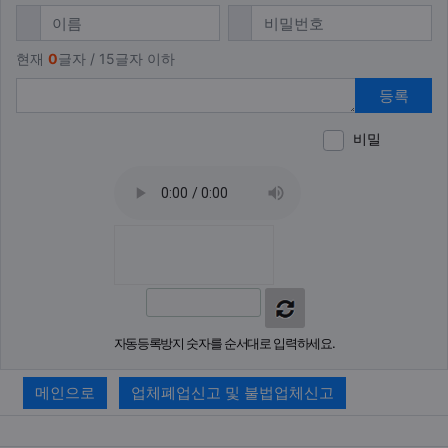
댓글쓰기
필수
필수
이름
비밀번호
현재
0
글자 / 15글자 이하
등록
비밀
이모티
폰트어
동영
이
새
자동등록방지 숫자를 순서대로 입력하세요.
메인으로
업체폐업신고 및 불법업체신고