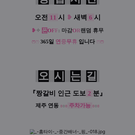
❥
오전
11
시
새벽
6
시
❥
✧
폰
O
F
F
:
마감
O
R
랜덤 휴무
ෆ
ෆ
365일
연
중
무
휴
입니다
ෆ
ෆ
오
시
는
길
『
짱갈비 인근
도보
2
분
』
제주 연동
ʚ
ʚ
ʚ
주차가능
ɞ
ɞ
ɞ