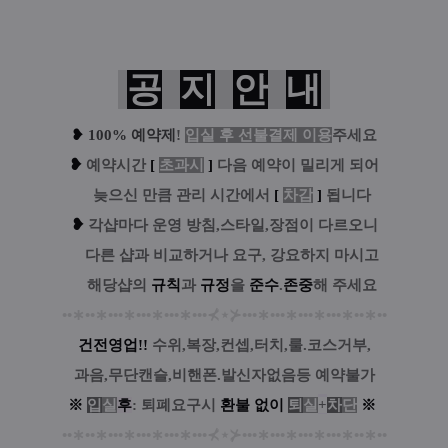
공
지
안
내
❥
100% 예약제
!
입실 후 선불결제 이용
주세요
❥
예
약시간
[
초과시
]
다음 예약이 밀리게 되어
....
늦으신 만큼 관리 시간에서
[
차감
]
됩니다
❥
각샵마다 운영 방침,스타일,장점이 다르오니
....
다른 샵과 비교하거나 요구, 강요하지 마시고
....
해당샵의
규칙
과
규정
을
준수
.
존중
해 주세요
••
∗
••
∗
•••
∗
•••
∗
•••
∗
•••
⊀
⋆
⊁
•••
∗
•••
∗
•••
∗
•••
∗
••
∗
••
건전영업!!
수위,복장,컨셉,터치,룰.코스거부,
과음,무단캔슬,비핸폰.발신자없음등 예약불가
※
입
실
후
: 퇴폐요구시
환
불
없
이
퇴
실
+
차
단
※
••
∗
••
∗
•••
∗
•••
∗
•••
∗
•••
⊀
⋆
⊁
•••
∗
•••
∗
•••
∗
•••
∗
••
∗
••