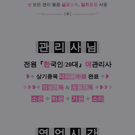
ღ
모
든
관
리
용
품
살
균
소
독
,
일
회
용
품
사
용
╰╼
|
═
═
═
═
═
═
═
∥
✱
∥
═
═
═
═
═
═
═
|
╾╯
관
리
사
님
전원『
한
국인
/
20대
』
여
관리사
❥
✧
상기종목
테
라
피
수료
완료
✧
❥
❥
❥
❥
✧
정
성
가
득
&
꼼
꼼
가
득
✧
❥
❥
❥
소은
✧
하윤
✧
가윤
✧
소리
영
업
시
간