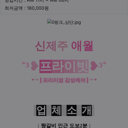
영업시간 : AM 11시 ~ AM 06시
최저금액
최저금액 : 180,000원
본문
애월
신
제
주
˚³
❥
프
라
이
빗
❥
³˚
*
°
*
프리미엄 감성케어
*
°
*
업
체
소
개
[
짱갈비 인근 도보2분
]