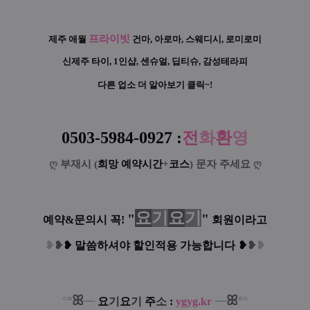
프라이빗
제주 애월
건마, 아로마, 스웨디시, 로미로미
신제주 타이, 1인샵, 센슈얼, 딥티슈, 감성테라피
다른 업소 더 알아보기 클릭~!
0503-5984-0927
:
전
화
환
영
ღ
부재시 (
희망 예약시간
+
코스
) 문자 주세요
ღ
요
기
요
기
"
"
예약&문의시 꼭!
회원이라고
❥
❥
❥
말씀하셔야 할인적용 가능합니다
❥
❥
❥
ꕤ
ꕤ
°
°
°
°
┈
요
기
요
기
주
소
:
ygyg.kr
┈