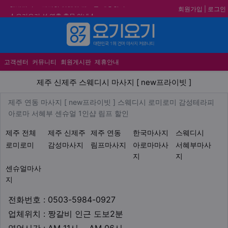
회원가입
|
로그인
★요기요기 설 연휴 휴무 안내★
★ 요기요기 업체회원 안내사항 ★
메뉴
불건전한 게시글은 삭제 및 회원탈퇴 됩니다.
합법적이고 건전한 업체와 광고를 제휴합니다.
고객센터
커뮤니티
회원게시판
제휴안내
제주 신제주 스웨디시 마사지 [ 
제주 신제주 스웨디시 마사지 [ new프라이빗 ]
업체 정보
제주 연동 마사지 [ new프라이
제주 연동 마사지 [ new프라이빗 ] 스웨디시 로미로미 감성테라피
Description
아로마 서혜부 센슈얼 1인샵 림프 할인
지역1
테마
제주 전체
제주 신제주
제주 연동
한국마사지
스웨디시
로미로미
감성마사지
림프마사지
아로마마사
서혜부마사
지
지
센슈얼마사
지
업체연락처
전화번호 : 0503-5984-0927
업체위치
업체위치 : 짱갈비 인근 도보2분
영업시간