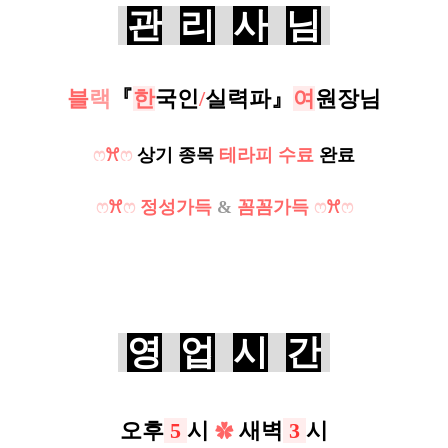
관
리
사
님
블
랙
『
한
국인
/
실력파
』
여
원장님
ෆ
ꕮ
ෆ
상기 종목
테라피 수료
완료
ෆ
ꕮ
ෆ
정성가득
&
꼼꼼가득
ෆ
ꕮ
ෆ
영
업
시
간
오후
5
시
새벽
3
시
✿