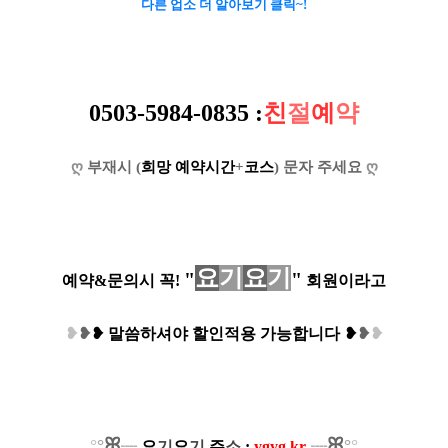
다른 업소 더 알아보기 클릭~!
0503-5984-0835
:
친
절
예
약
ღ
부재시 (
희망 예약시간
+
코스
) 문자 주세요
ღ
요
기
요
기
"
"
예약&문의시 꼭!
회원이라고
❥
❥
❥
말씀하셔야 할인적용 가능합니다
❥
❥
❥
ꕤ
ꕤ
°
°
°
°
┈
요
기
요
기
주
소
:
ygyg.kr
┈