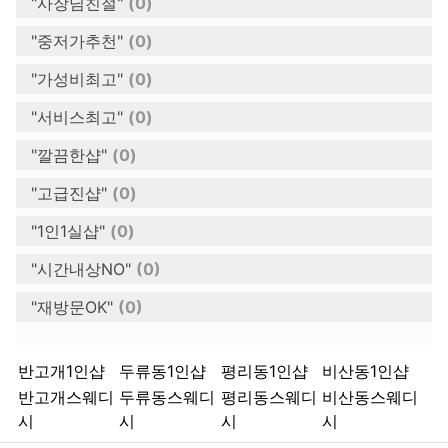
"사장님친절"
(0)
"중저가추천"
(0)
"가성비최고"
(0)
"서비스최고"
(0)
"깔끔한샵"
(0)
"고급진샵"
(0)
"1인1실샵"
(0)
"시간내상NO"
(0)
"재방문OK"
(0)
키워드
반고개1인샵
두류동1인샵
평리동1인샵
비산동1인샵
반고개스웨디
두류동스웨디
평리동스웨디
비산동스웨디
시
시
시
시