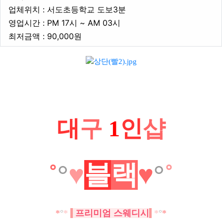
업체위치
업체위치 : 서도초등학교 도보3분
영업시간
영업시간 : PM 17시 ~ AM 03시
최저금액
최저금액 : 90,000원
본문
대
구
1
인
샵
˚
°
♥
블
랙
♥
°
˚
*
°
*
프리미엄 스웨디시
*
°
*