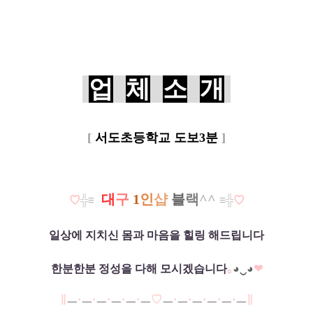
업
체
소
개
[
서도초등학교 도보3분
]
대
구
1
인
샵
블
랙
^^
♡
╬
≡
≡
╬
♡
일상에 지치신 몸과 마음을 힐링 해드립니다
한분한분 정성을 다해 모시겠습니다
｡
◕‿◕
❤
∥
ㅡ
·
ㅡ
·
ㅡ
·
ㅡ
·
ㅡ
·
ㅡ
♡
ㅡ
·
ㅡ
·
ㅡ
·
ㅡ
·
ㅡ
·
ㅡ
∥