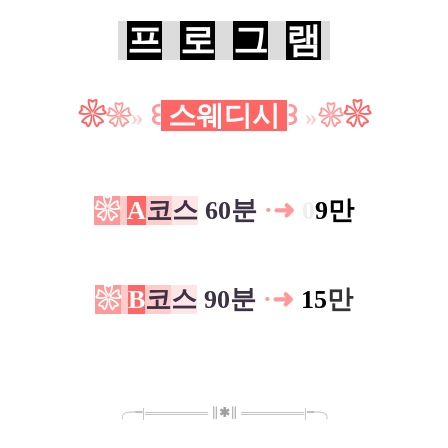
프
로
그
램
❀
꒰
스웨디시
꒱
❀
❀
»
»
❀
❀
A
코
스
60분
·
➜
0
9만
❀
B
코
스
90분
·
➜
15
만
╭╼|
═
═
═
═
═
═
═
∥
✱
∥
═
═
═
═
═
═
═
|╾╮