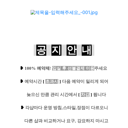
공
지
안
내
❥
100% 예약제
!
입실 후 선불결제 이용
주세요
❥
예
약시간
[
초과시
]
다음 예약이 밀리게 되어
....
늦으신 만큼 관리 시간에서
[
차감
]
됩니다
❥
각샵마다 운영 방침,스타일,장점이 다르오니
....
다른 샵과 비교하거나 요구, 강요하지 마시고