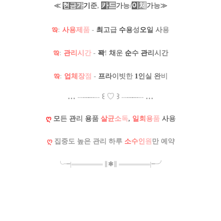
카
드
/
이
체
≪
현
금
가
기
준
,
가
능
가
능
≫
ఇ
:
사
용
제
품
-
최
고
급
수
용
성
오
일
사
용
ఇ
:
관
리
시
간
-
꽉
!
채
운
순
수
관
리
시간
ఇ
:
업
체
장
점
-
프
라
이빗
한
1
인
실
완
비
…
--
--
-
--
--
꒰
♡
꒱
--
--
-
--
--
…
ღ
모
든
관
리
용
품
살
균
소
독
,
일
회
용
품
사
용
ღ
집중도 높은 관리 하루
소
수
인
원
만 예약
╰╼
|
═
═
═
═
═
═
═
∥
✱
∥
═
═
═
═
═
═
═
|
╾╯