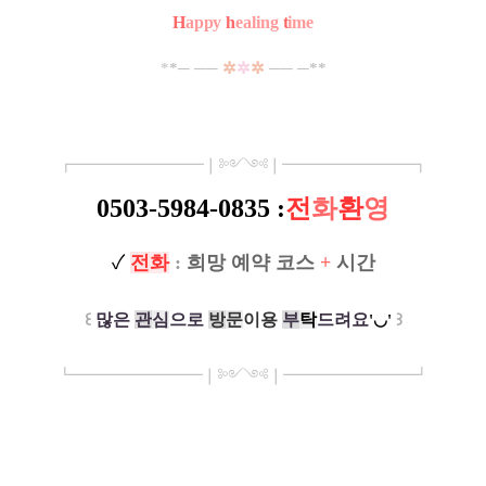
H
appy
h
ealing
t
ime
*
*
─
─
─
✲
✲
✲
─
─
─
*
*
┏
━
━━━
━━━
━
❘༻༺❘
━
━━━
━━━
━
┓
0503-5984-0835 :
전
화
환
영
✓
전
화
:
희망 예약 코스
+
시간
꒰
많은
관
심
으로
방
문
이
용
부
탁
드려요
꒱
'◡'
┗
━━━━━
━
━
━
❘༻༺❘
━
━━━
━━━
━
┛