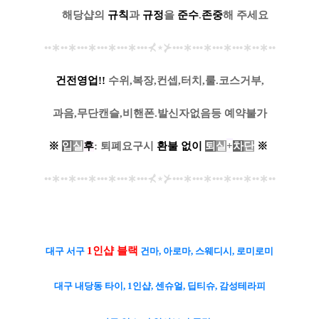
....
해당샵의
규칙
과
규정
을
준수
.
존중
해 주세요
••
∗
••
∗
•••
∗
•••
∗
•••
∗
•••
⊀
⋆
⊁
•••
∗
•••
∗
•••
∗
•••
∗
••
∗
••
건전영업!!
수위,복장,컨셉,터치,룰.코스거부,
과음,무단캔슬,비핸폰.발신자없음등 예약불가
※
입
실
후
: 퇴폐요구시
환
불
없
이
퇴
실
+
차
단
※
••
∗
••
∗
•••
∗
•••
∗
•••
∗
•••
⊀
⋆
⊁
•••
∗
•••
∗
•••
∗
•••
∗
••
∗
••
1인샵 블랙
대구 서구
건마, 아로마, 스웨디시, 로미로미
대구 내당동 타이, 1인샵, 센슈얼, 딥티슈, 감성테라피