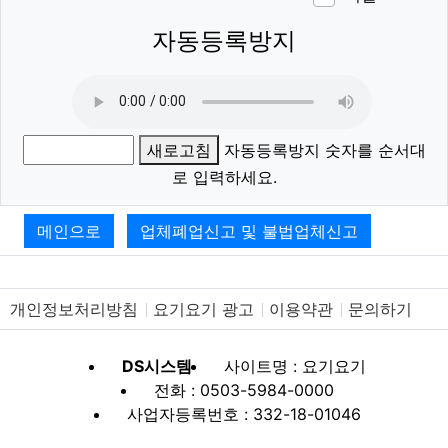
이모티
폰트어
동영
이
새
자동등록방지
새로고침
자동등록방지 숫자를 순서대
로 입력하세요.
메인으로
업체폐업신고 및 불법업체신고
개인정보처리방침
요기요기 광고
이용약관
문의하기
DS시스템
사이트명 : 요기요기
전화 : 0503-5984-0000
사업자등록번호 : 332-18-01046