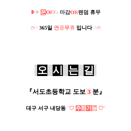
❥
✧
폰
O
F
F
:
마감
O
R
랜덤 휴무
ෆ
ෆ
365일
연
중
무
휴
입니다
ෆ
ෆ
오
시
는
길
『
서도초등학교
도보
3
분
』
대구 서구 내당동
˚
♡
주
차
가
능
♡
˚