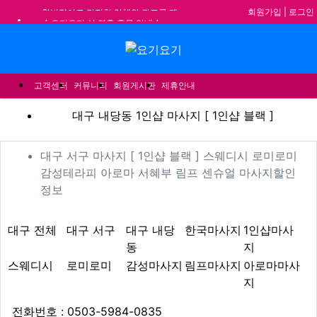
회원가입
|
로그인
★요기요기 설 연휴 휴무 안내★
★ 요기요기 업체회원 안내사항 ★
메뉴
불건전한 게시글은 삭제 및 회원탈퇴 됩니다.
합법적이고 건전한 업체와 광고를 제휴합니다.
고객센터
커뮤니티
회원게시판
제휴안내
대구 내당동 1인샵 마사지 [ 
대구 내당동 1인샵 마사지 [ 1인샵 블랙 ]
업체 정보
대구 서구 마사지 [ 1인샵
대구 서구 마사지 [ 1인샵 블랙 ] 스웨디시 로미로미
감성테라피 아로마 서혜부 림프 센슈얼 마사지할인
Description
정보
지역1
테마
대구 전체
대구 서구
대구 내당
한국마사지
1인샵마사
동
지
스웨디시
로미로미
감성마사지
림프마사지
아로마마사
지
업체연락처
전화번호 : 0503-5984-0835