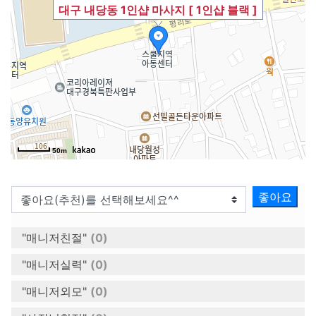
대구 내당동 1인샵 마사지 [ 1인샵 블랙 ]
50m
좋아요
"매니저친절"
(0)
"매니저실력"
(0)
"매니저외모"
(0)