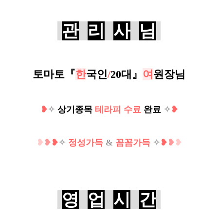
관
리
사
님
토마토『
한
국인
/
20대
』
여
원장님
❥
✧
상기종목
테라피 수료
완료
✧
❥
❥
❥
❥
✧
정성가득
&
꼼꼼가득
✧
❥
❥
❥
영
업
시
간