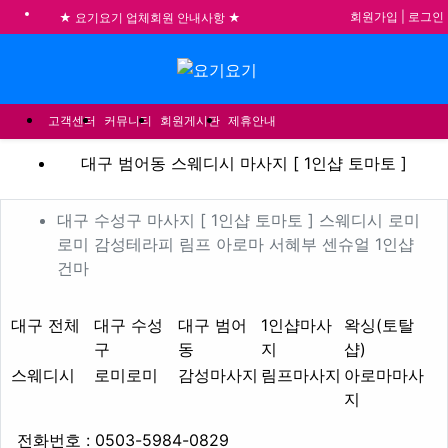
회원가입
|
로그인
★ 요기요기 업체회원 안내사항 ★
불건전한 게시글은 삭제 및 회원탈퇴 됩니다.
메뉴
합법적이고 건전한 업체와 광고를 제휴합니다.
★요기요기 설 연휴 휴무 안내★
고객센터
커뮤니티
회원게시판
제휴안내
대구 범어동 스웨디시 마사지 
대구 범어동 스웨디시 마사지 [ 1인샵 토마토 ]
업체 정보
대구 수성구 마사지 [ 1인
대구 수성구 마사지 [ 1인샵 토마토 ] 스웨디시 로미
로미 감성테라피 림프 아로마 서혜부 센슈얼 1인샵
Description
건마
지역1
테마
대구 전체
대구 수성
대구 범어
1인샵마사
왁싱(토탈
구
동
지
샵)
스웨디시
로미로미
감성마사지
림프마사지
아로마마사
지
업체연락처
전화번호 : 0503-5984-0829