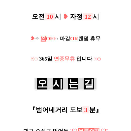
오전
10
시
❥
자정
12
시
❥
✧
폰
O
F
F
:
마감
O
R
랜덤 휴무
ෆ
ෆ
365일
연
중
무
휴
입니다
ෆ
ෆ
오
시
는
길
『
범어네거리
도보
3
분
』