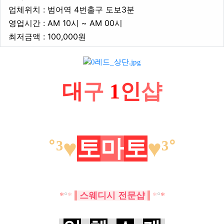
업체위치
업체위치 : 범어역 4번출구 도보3분
영업시간
영업시간 : AM 10시 ~ AM 00시
최저금액
최저금액 : 100,000원
본문
대
구
1
인
샵
˚³♥
토
마
토
♥
³˚
*
°
*
스웨디시 전문샵
*
°
*