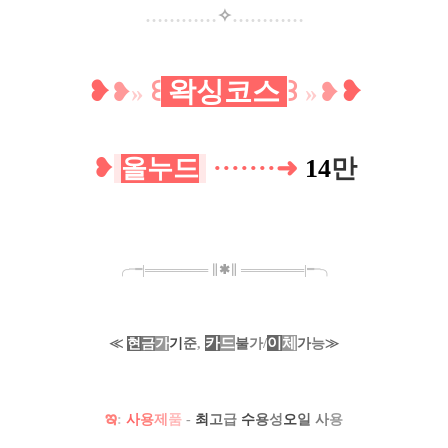
…
…
…
…
✧
…
…
…
…
❥
꒰
왁싱코스
꒱
❥
❥
»
»
❥
❥
올누드
·
·
·
·
·
·
·
➜
14
만
╭╼|
═
═
═
═
═
═
═
∥
✱
∥
═
═
═
═
═
═
═
|╾╮
카
드
/
이
체
≪
현
금
가
기
준
,
불
가
가
능
≫
ఇ
:
사
용
제
품
-
최
고
급
수
용
성
오
일
사
용