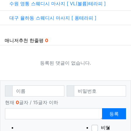
관련자료
수원 영통 스웨디시 마사지 [ VL(볼륨)테라피 ]
대구 율하동 스웨디시 마사지 [ 퐁테라피 ]
매니저추천 한줄평
0
등록된 댓글이 없습니다.
댓글쓰기
필수
필수
이름
비밀번호
현재
0
글자 / 15글자 이하
등록
비밀