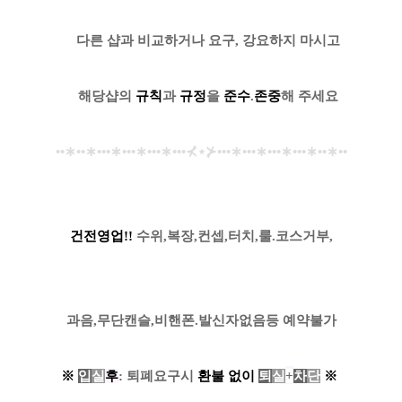
....
다른 샵과 비교하거나 요구, 강요하지 마시고
....
해당샵의
규칙
과
규정
을
준수
.
존중
해 주세요
••
∗
••
∗
•••
∗
•••
∗
•••
∗
•••
⊀
⋆
⊁
•••
∗
•••
∗
•••
∗
•••
∗
••
∗
••
건전영업!!
수위,복장,컨셉,터치,룰.코스거부,
과음,무단캔슬,비핸폰.발신자없음등 예약불가
※
입
실
후
: 퇴폐요구시
환
불
없
이
퇴
실
+
차
단
※