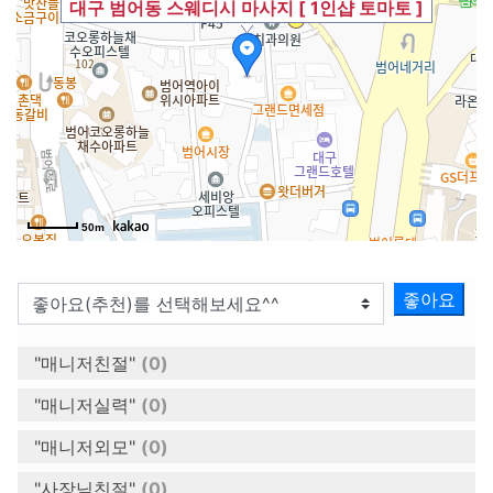
대구 범어동 스웨디시 마사지 [ 1인샵 토마토 ]
50m
좋아요
"매니저친절"
(0)
"매니저실력"
(0)
"매니저외모"
(0)
"사장님친절"
(0)