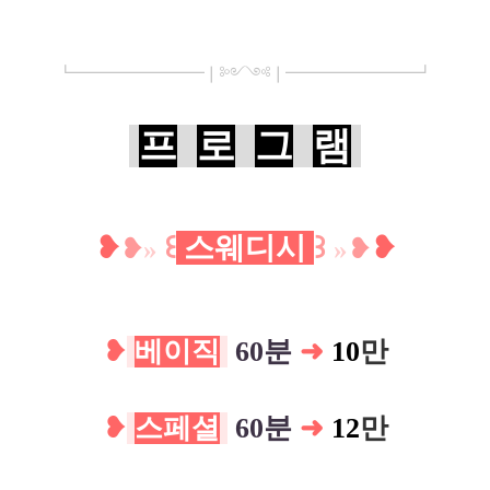
┗
━━━━━
━
━
━
❘༻༺❘
━
━━━
━━━
━
┛
프
로
그
램
❥
꒰
스웨디시
꒱
❥
❥
»
»
❥
❥
베이직
60분
➜
10
만
❥
스페셜
60분
➜
12
만