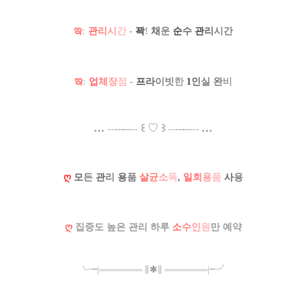
ఇ
:
관
리
시
간
-
꽉
!
채
운
순
수
관
리
시간
ఇ
:
업
체
장
점
-
프
라
이빗
한
1
인
실
완
비
…
--
--
-
--
--
꒰
♡
꒱
--
--
-
--
--
…
ღ
모
든
관
리
용
품
살
균
소
독
,
일
회
용
품
사
용
ღ
집중도 높은 관리 하루
소
수
인
원
만 예약
╰╼
|
═
═
═
═
═
═
═
∥
✱
∥
═
═
═
═
═
═
═
|
╾╯