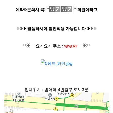
요
기
요
기
"
"
예약&문의시 꼭!
회원이라고
❥
❥
❥
말씀하셔야 할인적용 가능합니다
❥
❥
❥
ꕤ
ꕤ
°
°
°
°
┈
요
기
요
기
주
소
:
ygyg.kr
┈
업체위치 : 범어역 4번출구 도보3분