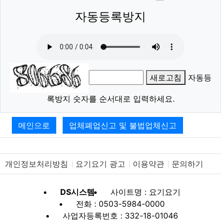
이모티
폰트어
동영
이
새
자동등록방지
새로고침
자동등
록방지 숫자를 순서대로 입력하세요.
메인으로
업체폐업신고 및 불법업체신고
개인정보처리방침
요기요기 광고
이용약관
문의하기
DS시스템
사이트명 : 요기요기
전화 : 0503-5984-0000
사업자등록번호 : 332-18-01046