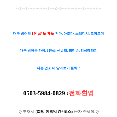
••
∗
••
∗
•••
∗
•••
∗
•••
∗
•••
⊀
⋆
⊁
•••
∗
•••
∗
•••
∗
•••
∗
••
∗
••
1인샵 토마토
대구 범어역
건마, 아로마, 스웨디시, 로미로미
대구 범어동 타이, 1인샵, 센슈얼, 딥티슈, 감성테라피
다른 업소 더 알아보기 클릭~!
0503-5984-0829
:
전
화
환
영
ღ
부재시 (
희망 예약시간
+
코스
) 문자 주세요
ღ