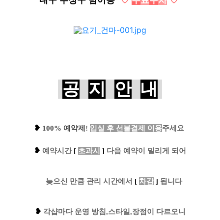
대구 수성구 범어동
˚
♡
무
료
주
차
♡
˚
공
지
안
내
❥
100% 예약제
!
입실 후 선불결제 이용
주세요
❥
예
약시간
[
초과시
]
다음 예약이 밀리게 되어
....
늦으신 만큼 관리 시간에서
[
차감
]
됩니다
❥
각샵마다 운영 방침,스타일,장점이 다르오니