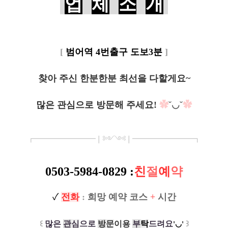
업
체
소
개
[
범어역 4번출구 도보3분
]
찾아 주신 한분한분 최선을 다할게요~
많은 관심으로 방문해 주세요!
✿
˘◡˘
✿
┏
━
━━━
━━━
━
❘༻༺❘
━
━━━
━━━
━
┓
0503-5984-0829
:
친
절
예
약
✓
전
화
:
희망 예약 코스
+
시간
꒰
많은
관
심
으로
방
문
이용
부
탁
드려요
꒱
'◡'