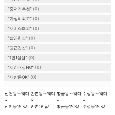
"중저가추천"
(0)
"가성비최고"
(0)
"서비스최고"
(0)
"깔끔한샵"
(0)
"고급진샵"
(0)
"1인1실샵"
(0)
"시간내상NO"
(0)
"재방문OK"
(0)
키워드
신천동스웨디
만촌동스웨디
황금동스웨디
수성동스웨디
시
시
시
시
신천동1인샵
만촌1인샵
황금동1인샵
수성동1인샵