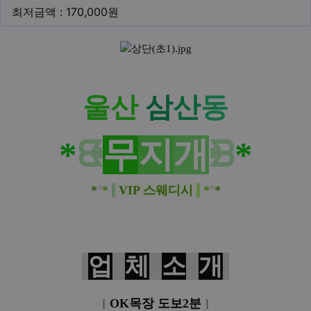
최저금액
최저금액 : 170,000원
본문
울산
삼
산
동
*
ᙬ
무
지
개
ᙩ
*
*
°
*
VIP 스웨디시
*
°
*
업
체
소
개
[
OK목장 도보2분
]