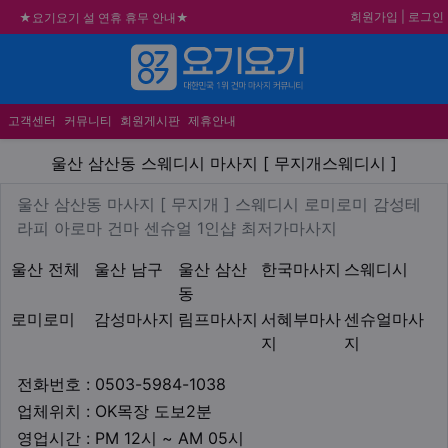
회원가입
|
로그인
★요기요기 설 연휴 휴무 안내★
★ 요기요기 업체회원 안내사항 ★
메뉴
불건전한 게시글은 삭제 및 회원탈퇴 됩니다.
합법적이고 건전한 업체와 광고를 제휴합니다.
고객센터
커뮤니티
회원게시판
제휴안내
울산 삼산동 스웨디시 마사지 [
울산 삼산동 스웨디시 마사지 [ 무지개스웨디시 ]
업체 정보
울산 삼산동 마사지 [ 무지개 
울산 삼산동 마사지 [ 무지개 ] 스웨디시 로미로미 감성테
Description
라피 아로마 건마 센슈얼 1인샵 최저가마사지
지역1
테마
울산 전체
울산 남구
울산 삼산
한국마사지
스웨디시
동
로미로미
감성마사지
림프마사지
서혜부마사
센슈얼마사
지
지
업체연락처
전화번호 : 0503-5984-1038
업체위치
업체위치 : OK목장 도보2분
영업시간
영업시간 : PM 12시 ~ AM 05시