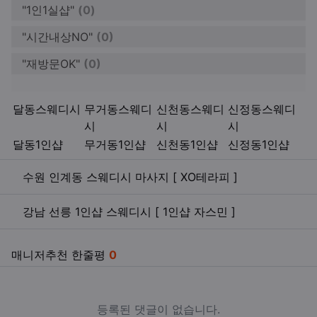
"1인1실샵"
(0)
"시간내상NO"
(0)
"재방문OK"
(0)
키워드
달동스웨디시
무거동스웨디
신천동스웨디
신정동스웨디
시
시
시
달동1인샵
무거동1인샵
신천동1인샵
신정동1인샵
관련자료
수원 인계동 스웨디시 마사지 [ XO테라피 ]
강남 선릉 1인샵 스웨디시 [ 1인샵 자스민 ]
매니저추천 한줄평
0
등록된 댓글이 없습니다.