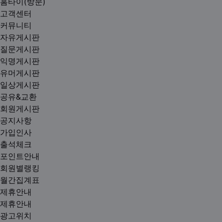
홈타이(방문)
고객센터
커뮤니티
자유게시판
질문게시판
익명게시판
유머게시판
일상게시판
공유&교환
회원게시판
공지사항
가입인사
출석체크
포인트안내
회원별랭킹
월간집계표
제휴안내
제휴안내
광고위치