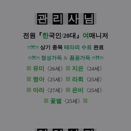
관
리
사
님
전원
『
한
국인
/
20대
』
여
매니저
ෆ
ꕮ
ෆ
상기 종목
테
라
피
수
료
완료
ෆ
ꕮ
ෆ
정
성
가
득
&
꼼
꼼
가
득
ෆ
ꕮ
ෆ
ꕤ
유미
ꕤ
지은
《
26세
》
《
24세
》
ꕤ
짱아
ꕤ
라희
《
25세
》
《
25세
》
ꕤ
아라
ꕤ
은비
《
27세
》
《
25세
》
ꕤ
꽃별
ꕤ
《
25세
》