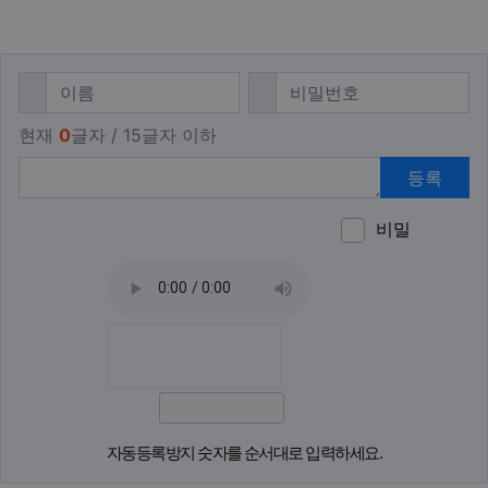
댓글쓰기
필수
필수
이름
비밀번호
현재
0
글자 / 15글자 이하
등록
비밀
이모티
폰트어
동영
이
새
자동등록방지 숫자를 순서대로 입력하세요.