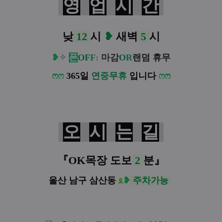
영
업
시
간
낮
12
시
❥
새벽
5
시
❥
✧
폰
O
F
F
:
마감
O
R
랜덤 휴무
ෆ
ෆ
365일
연
중
무
휴
입니다
ෆ
ෆ
오
시
는
길
『
OK목장
도보
2
분
』
울산 남구 삼산동
ᦸ
❥
주차가능