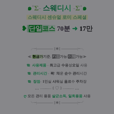
๑
˚
Σ
-
스
웨
디
시
-
Σ
˚
๑
스웨디시 센슈얼 로미 스페셜
❥
단일
코
스
70분
➜
17
만
╭╼|
═
═
═
═
═
═
═
∥
✱
∥
═
═
═
═
═
═
═
|╾╮
카
드
/
이
체
≪
현
금
가
기
준
,
가
능
가
능
≫
ఇ
:
사
용
제
품
-
최
고
급
수
용
성
오
일
사
용
ఇ
:
관
리
시
간
-
꽉
!
채
운
순
수
관
리
시간
ఇ
:
장
점
-
1
인
실
샤
워
실
음
료
수
주
차
장
…
--
--
-
--
--
꒰
♡
꒱
--
--
-
--
--
…
ღ
모
든
관
리
용
품
살
균
소
독
,
일
회
용
품
사
용
╰╼
|
═
═
═
═
═
═
═
∥
✱
∥
═
═
═
═
═
═
═
|
╾╯