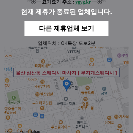
ꕤ
ꕤ
°
°
°
°
┈
요
기
요
기
주
소
:
ygyg.kr
┈
현재 제휴가 종료된 업체입니다.
다른 제휴업체 보기
업체위치 : OK목장 도보2분
울산 삼산동 스웨디시 마사지 [ 무지개스웨디시 ]
50m