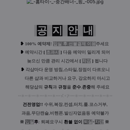
공
지
안
내
❥
100% 예약제
!
입실 후 선불결제 이용
주세요
❥
예
약시간
[
초과시
]
다음 예약이 밀리게 되어
....
늦으신 만큼 관리 시간에서
[
차감
]
됩니다
❥
각샵마다 운영 방침,스타일,장점이 다르오니
....
다른 샵과 비교하거나 요구, 강요하지 마시고
....
해당샵의
규칙
과
규정
을
준수
.
존중
해 주세요
••
∗
••
∗
•••
∗
•••
∗
•••
∗
•••
⊀
⋆
⊁
•••
∗
•••
∗
•••
∗
•••
∗
••
∗
••
건전영업!!
수위,복장,컨셉,터치,룰.코스거부,
과음,무단캔슬,비핸폰.발신자없음등 예약불가
※
입
실
후
: 퇴폐요구시
환
불
없
이
퇴
실
+
차
단
※