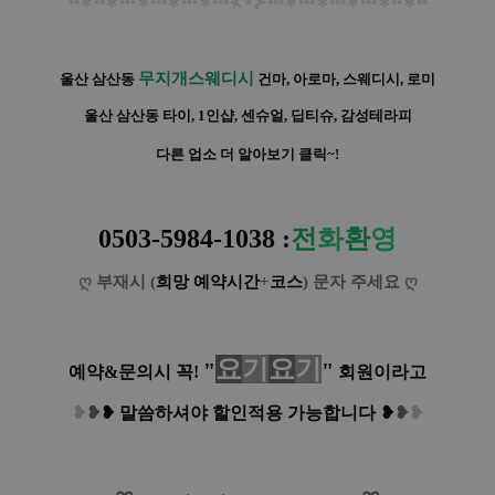
••
∗
••
∗
•••
∗
•••
∗
•••
∗
•••
⊀
⋆
⊁
•••
∗
•••
∗
•••
∗
•••
∗
••
∗
••
무지개스웨디시
울산 삼산동
건마, 아로마, 스웨디시, 로미
울산 삼산동 타이, 1인샵, 센슈얼, 딥티슈, 감성테라피
다른 업소 더 알아보기 클릭~!
0503-5984-1038 :
전
화
환
영
ღ
부재시 (
희망 예약시간
+
코스
) 문자 주세요
ღ
요
기
요
기
"
"
예약&문의시 꼭!
회원이라고
❥
❥
❥
말씀하셔야 할인적용 가능합니다
❥
❥
❥