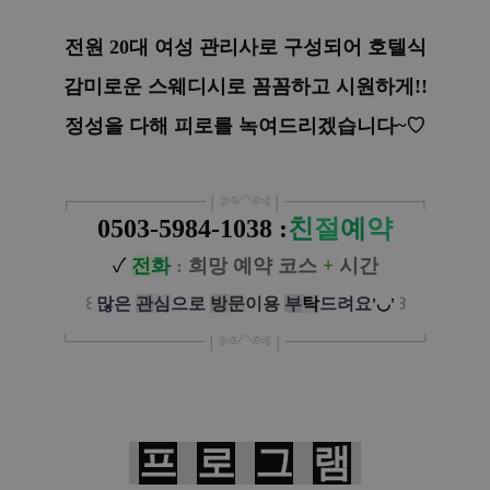
전원 20대 여성 관리사로 구성되어 호텔식
감미로운 스웨디시로 꼼꼼하고 시원하게!!
정성을 다해 피로를 녹여드리겠습니다~♡
┏
━
━━━
━━━
━
❘༻༺❘
━
━━━
━━━
━
┓
0503-5984-1038 :
친
절
예
약
✓
전
화
:
희망 예약 코스
+
시간
꒰
많은
관
심
으로
방
문
이
용
부
탁
드려요
꒱
'◡'
┗
━━━━━
━
━
━
❘༻༺❘
━
━━━
━━━
━
┛
프
로
그
램